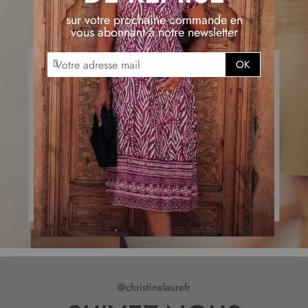
sur votre prochaine commande en
vous abonnant à notre newsletter
I
OK
n
s
c
r
i
p
t
i
o
n
à
n
o
t
r
@christinelaurefr
e
l