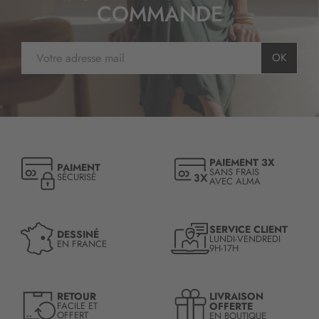
COMMANDE
I
OK
n
s
c
r
i
p
t
PAIEMENT 3X
PAIMENT
i
SANS FRAIS
SÉCURISÉ
AVEC ALMA
o
n
à
n
SERVICE CLIENT
DESSINÉ
LUNDI-VENDREDI
o
EN FRANCE
9H-17H
t
r
e
LIVRAISON
RETOUR
l
OFFERTE
FACILE ET
OFFERT
EN BOUTIQUE
e