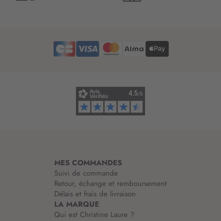
t
t
r
e
d
’
i
n
f
o
r
m
a
t
i
MES COMMANDES
o
Suivi de commande
n
Retour, échange et remboursement
:
Délais et frais de livraison
LA MARQUE
Qui est Christine Laure ?