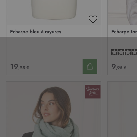
AJOUTER
À
Echarpe bleu à rayures
Echarpe to
MA
LISTE
D’ENVIE
19
9
,95 €
,95 €