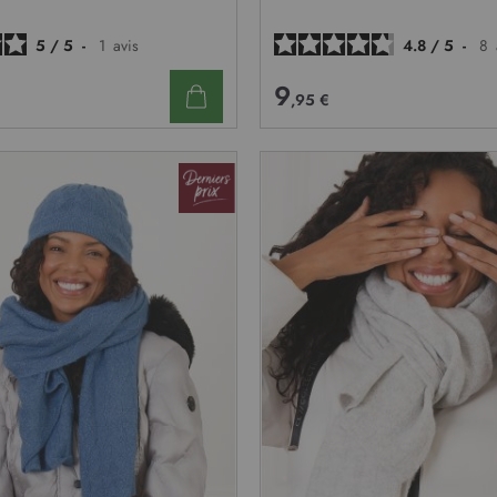
D’ENVIE
5
/
5
-
1
avis
4.8
/
5
-
8
9
,95 €