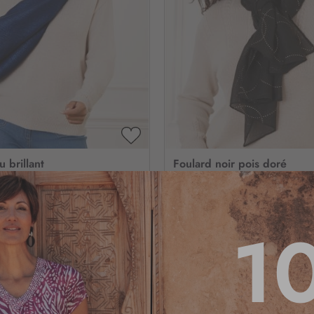
AJOUTER
À
 brillant
Foulard noir pois doré
MA
LISTE
D’ENVIE
3
/
5
-
1
avis
3.8
/
5
-
4
1
15
,95 €