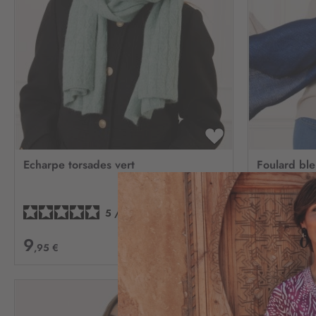
AJOUTER
À
Echarpe torsades vert
Foulard bleu
MA
LISTE
D’ENVIE
5
/
5
-
3
avis
9
9
,95 €
,95 €