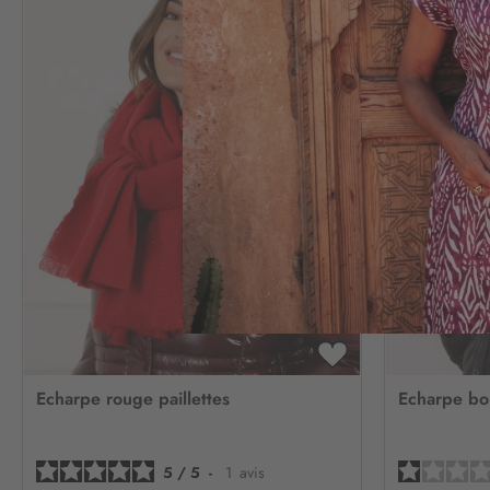
AJOUTER
À
Echarpe rouge paillettes
Echarpe bo
MA
LISTE
D’ENVIE
5
/
5
-
1
avis