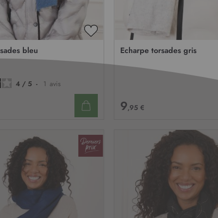
AJOUTER
À
rsades bleu
Echarpe torsades gris
MA
LISTE
D’ENVIE
4
/
5
-
1
avis
9
,95 €