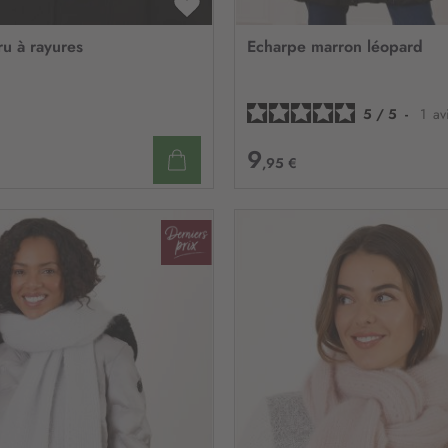
n
:
AJOUTER
À
u à rayures
Echarpe marron léopard
MA
LISTE
D’ENVIE
5
/
5
-
1
av
9
,95 €