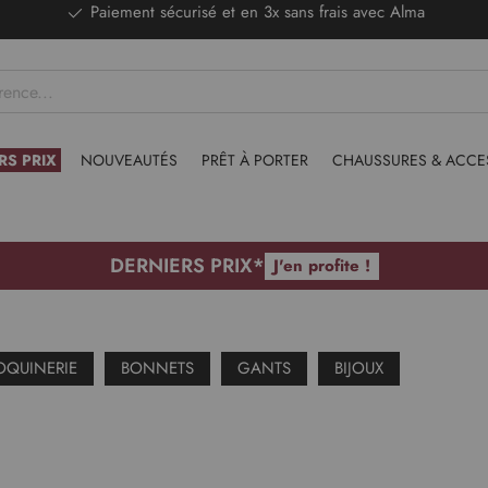
DERNIERS PRIX - Stocks limités
RS PRIX
NOUVEAUTÉS
PRÊT À PORTER
CHAUSSURES & ACCE
DERNIERS PRIX*
J'en profite !
QUINERIE
BONNETS
GANTS
BIJOUX