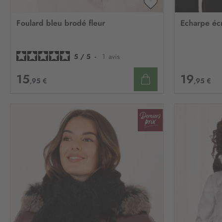
AJOUTER
À
Foulard bleu brodé fleur
Echarpe écr
MA
LISTE
D’ENVIE
5
/
5
-
1
avis
15
19
,95 €
,95 €