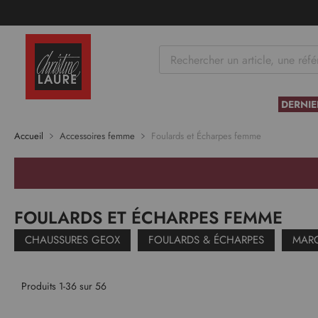
tenu
DERNIE
Accueil
Accessoires femme
Foulards et Écharpes femme
FOULARDS ET ÉCHARPES FEMME
CHAUSSURES GEOX
FOULARDS & ÉCHARPES
MARO
Produits
1
-
36
sur
56