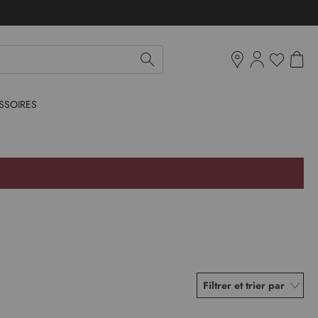
Mon pan
Ma liste d'env
Boutiques
SSOIRES
Filtrer et trier par