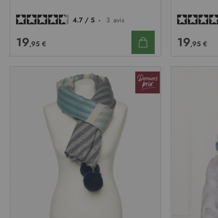
D’ENVIE
4.7
/
5
-
3
avis
19
19
,95 €
,95 €