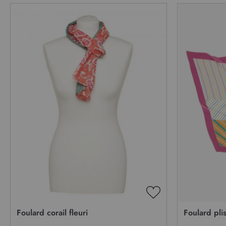
AJOUTER
À
Foulard corail fleuri
Foulard pli
MA
LISTE