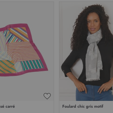
AJOUTER
À
ssé carré
Foulard chic gris motif
MA
LISTE