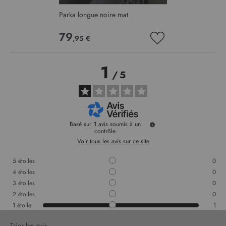
Parka longue noire mat
79
,95 €
AJOUTER
À
MA
1
LISTE
/
5
D’ENVIE
Basé sur
1
avis soumis à un
contrôle
Voir tous les avis sur ce site
5
étoiles
0
4
étoiles
0
3
étoiles
0
2
étoiles
0
1
étoile
1
Trier les avis