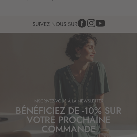
f
o
r
m
SUIVEZ NOUS SUR
a
t
i
o
n
:
INSCRIVEZ-VOUS À LA NEWSLETTER
BÉNÉFICIEZ DE -10% SUR
VOTRE PROCHAINE
COMMANDE