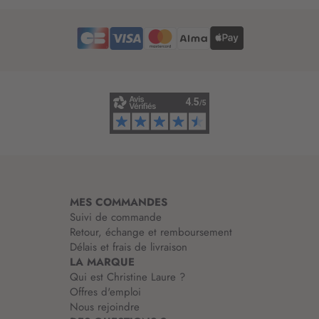
r
e
d
’
i
n
f
o
r
m
a
t
i
MES COMMANDES
o
Suivi de commande
n
Retour, échange et remboursement
:
Délais et frais de livraison
LA MARQUE
Qui est Christine Laure ?
Offres d'emploi
Nous rejoindre