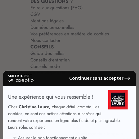
DES QUESTIONS ?
Foire aux questions (FAQ)
CGV
Mentions légales
Données personnelles
Vos préférences en matière de cookies
Nous contacter
CONSEILS
Guide des tailles
Conseils d'entretien
Conseils mode
Guide vêtements
Vêtements pour femmes
Jupes été
Vêtements de qualité
Chemisiers
Robes
Tops
Jupes
T shirts manches longues