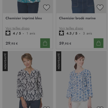
AJOUTER
AJO
À
À
Chemisier imprimé bleu
Chemisier brodé marine
MA
MA
LISTE
LIST
D’ENVIE
D’E
Voir tailles dispo
Voir tailles dispo
4
/
5
-
1
avis
4.3
/
5
-
3
avis
29
59
,95 €
,95 €