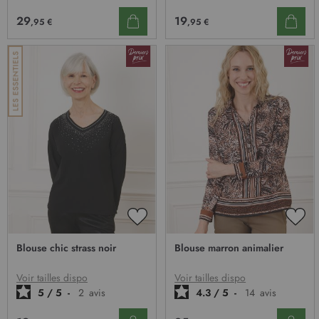
29
19
,95 €
,95 €
AJOUTER
AJO
À
À
Blouse chic strass noir
Blouse marron animalier
MA
MA
LISTE
LIST
D’ENVIE
D’E
Voir tailles dispo
Voir tailles dispo
5
/
5
-
2
avis
4.3
/
5
-
14
avis