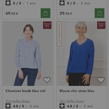
5
/
5
-
1
avis
5
/
5
-
2
avis
69
29
,95 €
,95 €
AJOUTER
AJO
À
À
Chemisier brodé bleu ciel
Blouse chic strass bleu
MA
MA
LISTE
LIST
D’ENVIE
D’E
Voir tailles dispo
Voir tailles dispo
4.8
/
5
-
4
avis
4.8
/
5
-
5
avis