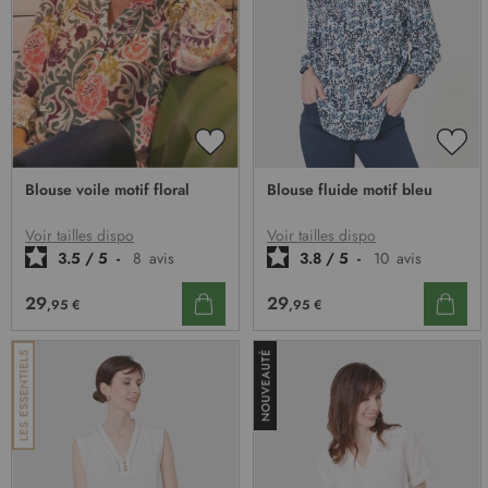
AJOUTER
AJO
À
À
Blouse voile motif floral
Blouse fluide motif bleu
MA
MA
LISTE
LIST
D’ENVIE
D’E
Voir tailles dispo
Voir tailles dispo
3.5
/
5
-
8
avis
3.8
/
5
-
10
avis
29
29
,95 €
,95 €