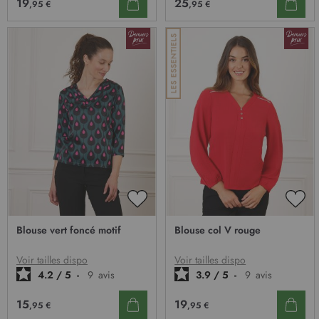
19
25
,95 €
,95 €
AJOUTER
AJO
À
À
Blouse vert foncé motif
Blouse col V rouge
MA
MA
LISTE
LIST
D’ENVIE
D’E
Voir tailles dispo
Voir tailles dispo
4.2
/
5
-
9
avis
3.9
/
5
-
9
avis
15
19
,95 €
,95 €