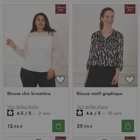
AJOUTER
AJO
À
À
Blouse chic bi-matière
Blouse motif graphique
MA
MA
LISTE
LIST
D’ENVIE
D’E
Voir tailles dispo
Voir tailles dispo
4.5
/
5
-
2
avis
4.6
/
5
-
10
avis
15
29
,95 €
,95 €