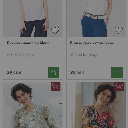
AJOUTER
AJO
À
À
Top sans manches blanc
Blouse gaze coton blanc
MA
MA
LISTE
LIST
D’ENVIE
D’E
Voir tailles dispo
Voir tailles dispo
29
39
,95 €
,95 €