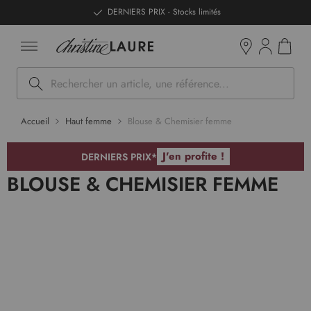
ntenu
DERNIERS PRIX - Stocks limités
Mon pan
Boutiques
Rechercher
Accueil
Haut femme
Blouse & Chemisier femme
J'en profite !
DERNIERS PRIX*
BLOUSE & CHEMISIER FEMME