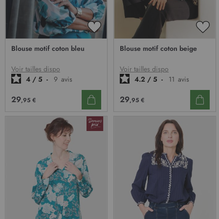
AJOUTER
AJO
À
À
Blouse motif coton bleu
Blouse motif coton beige
MA
MA
LISTE
LIST
D’ENVIE
D’E
Voir tailles dispo
Voir tailles dispo
4
/
5
-
9
avis
4.2
/
5
-
11
avis
29
29
,95 €
,95 €