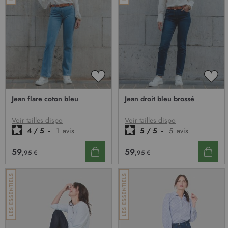
AJOUTER
AJO
À
À
Jean flare coton bleu
Jean droit bleu brossé
MA
MA
LISTE
LIST
D’ENVIE
D’E
Voir tailles dispo
Voir tailles dispo
4
/
5
-
1
avis
5
/
5
-
5
avis
59
59
,95 €
,95 €