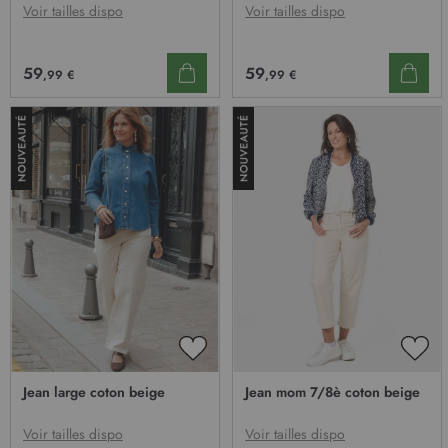
D’ENVIE
D’E
Voir tailles dispo
Voir tailles dispo
59
59
,99 €
,99 €
AJOUTER
AJO
À
À
Jean large coton beige
Jean mom 7/8è coton beige
MA
MA
LISTE
LIST
D’ENVIE
D’E
Voir tailles dispo
Voir tailles dispo