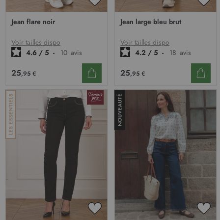
t
AJOUTER
AJO
À
À
i
Jean flare noir
Jean large bleu brut
MA
MA
o
LISTE
LIST
D’ENVIE
D’E
n
Voir tailles dispo
Voir tailles dispo
:
4.6
/
5
-
10
avis
4.2
/
5
-
18
avis
25
25
,95 €
,95 €
AJOUTER
AJO