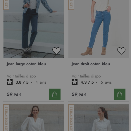
AJOUTER
AJO
À
À
Jean large coton bleu
Jean droit coton bleu
MA
MA
LISTE
LIST
D’ENVIE
D’E
Voir tailles dispo
Voir tailles dispo
3.8
/
5
-
4
avis
4.3
/
5
-
6
avis
59
59
,95 €
,95 €