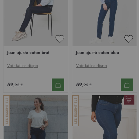
AJOUTER
AJO
À
À
Jean ajusté coton brut
Jean ajusté coton bleu
MA
MA
LISTE
LIST
D’ENVIE
D’E
Voir tailles dispo
Voir tailles dispo
59
59
,95 €
,95 €