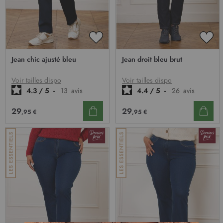
AJOUTER
AJO
À
À
Jean chic ajusté bleu
Jean droit bleu brut
MA
MA
LISTE
LIST
D’ENVIE
D’E
Voir tailles dispo
Voir tailles dispo
4.3
/
5
-
13
avis
4.4
/
5
-
26
avis
29
29
,95 €
,95 €