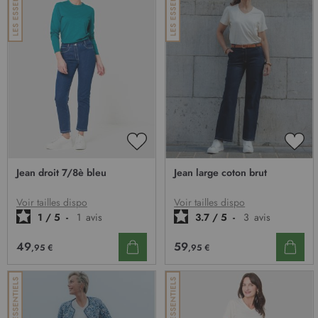
AJOUTER
AJO
À
À
Jean droit 7/8è bleu
Jean large coton brut
MA
MA
LISTE
LIST
D’ENVIE
D’E
Voir tailles dispo
Voir tailles dispo
1
/
5
-
1
avis
3.7
/
5
-
3
avis
49
59
,95 €
,95 €