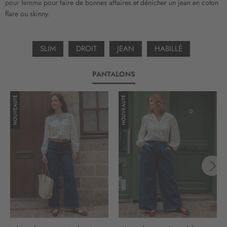
pour femme
pour faire de bonnes affaires et dénicher un jean en coton
n
flare ou skinny.
f
o
r
SLIM
DROIT
JEAN
HABILLÉ
m
a
t
PANTALONS
i
o
n
: