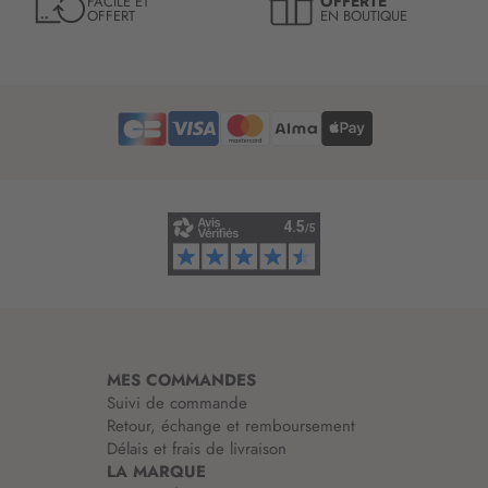
OFFERTE
FACILE ET
OFFERT
EN BOUTIQUE
e
t
t
r
e
d
’
i
n
f
o
r
m
a
t
i
MES COMMANDES
o
Suivi de commande
n
Retour, échange et remboursement
:
Délais et frais de livraison
LA MARQUE