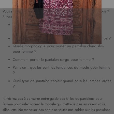
i
p
Vous souhaitez être tendance et chic toute l'année dans vos pantalons ?
t
Suivez nos conseils mode :
i
Comment appelle-t-on un pantalon avec des poches
o
apparentes ?
n
à
Quel pantalon pour femme choisir pour un look tendance ?
n
Quelle morphologie pour porter un pantalon chino slim
o
pour femme ?
t
r
Comment porter le pantalon cargo pour femme ?
e
Pantalon : quelles sont les tendances de mode pour femme
l
?
e
t
Quel type de pantalon choisir quand on a les jambes larges
t
?
r
e
N'hésitez pas à consulter notre
guide des tailles de pantalons pour
d
femme
pour sélectionner le modèle qui mettra le plus en valeur votre
’
silhouette. Ne manquez pas non plus toutes nos
soldes sur les pantalons
i