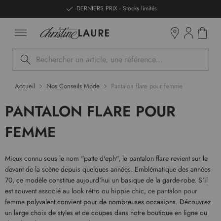
ntenu
DERNIERS PRIX - Stocks limités
Mon pan
Boutiques
Rechercher
Accueil
Nos Conseils Mode
Pantalon flare pour femme
PANTALON FLARE POUR
FEMME
Mieux connu sous le nom "patte d'eph", le pantalon flare revient sur le
devant de la scène depuis quelques années. Emblématique des années
70, ce modèle constitue aujourd'hui un basique de la garde-robe. S'il
est souvent associé au look rétro ou hippie chic, ce
pantalon pour
femme
polyvalent convient pour de nombreuses occasions. Découvrez
un large choix de styles et de coupes dans notre boutique en ligne ou