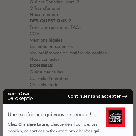
Qui est Christine Laure ?
Offres d'emploi
Nous rejoindre
DES QUESTIONS ?
Foire aux questions (FAQ)
CGV
Mentions légales
Données personnelles
Vos préférences en matière de cookies
Nous contacter
CONSEILS
Guide des tailles
Conseils d'entretien
Conseils mode
Guide vêtements
Vêtements pour femmes
Jupes été