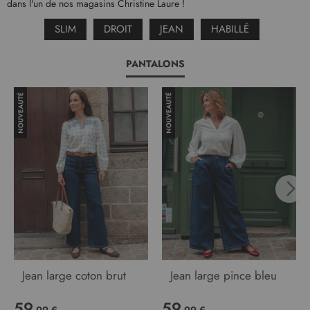
dans l'un de nos magasins Christine Laure !
SLIM
DROIT
JEAN
HABILLÉ
PANTALONS
Jean large coton brut
Jean large pince bleu
59
59
,99 €
,99 €