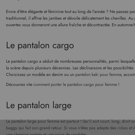
Envie d'être élégante et féminine tout au long de l'année ? Ne passez p
traditionnel, il affine les jambes et dévoile délicatement les chevilles. A
ouvertes vous donneront une allure fraîche et décontractée. En automne-
Le pantalon cargo
Le pantalon cargo a séduit de nombreuses personnalités, parmi lesquell
la scène depuis plusieurs décennies. Les déclinaisons et les possibilités 
Choisissez un modèle en denim ou un
pantalon kaki pour femme
, accom
Découvrez vite
comment porter le pantalon cargo pour femme
!
Le pantalon large
Le pantalon large pour femme est partout ! Qu'il soit court, long, droit 
baggy qui fait son grand retour. Si vous n'êtes pas adepte des
robes
et 
une chemise rentrée et une paire de sandales.