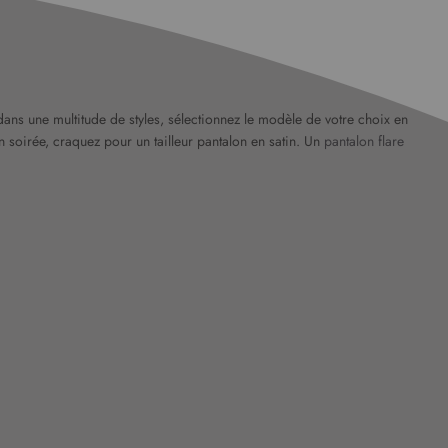
dans une multitude de styles, sélectionnez le modèle de votre choix en
n soirée, craquez pour un tailleur pantalon en satin. Un
pantalon flare