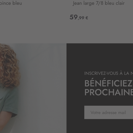
e
 pince bleu
Jean large 7/8 bleu clair
t
t
59
,99 €
r
e
d
’
i
n
f
o
r
INSCRIVEZ-VOUS À LA 
m
BÉNÉFICIEZ
a
PROCHAIN
t
i
o
n
I
:
n
s
c