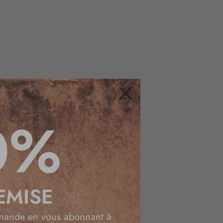
uide des tailles de pantalon pour femme.
Fermer
0%
EMISE
mande en vous abonnant à