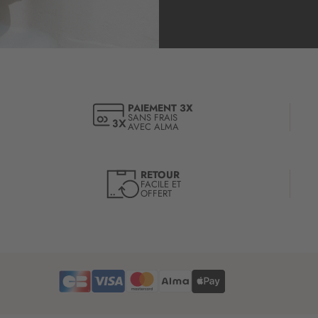
r
i
p
t
i
o
n
à
PAIEMENT 3X
SANS FRAIS
n
AVEC ALMA
o
t
r
RETOUR
e
FACILE ET
OFFERT
l
e
t
t
r
e
d
’
i