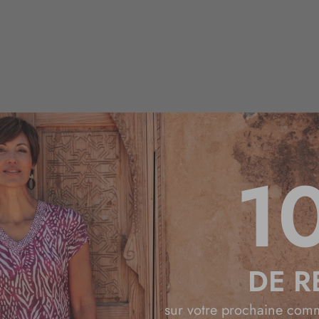
tine Laure
. Vous ne savez pas quelle taille choisir ? Reportez-vous à notre
G
uvrez toutes nos astuces mode :
1
 ?
ur femme ?
r femme
!
DE R
Coup de Cœur
sur votre prochaine com