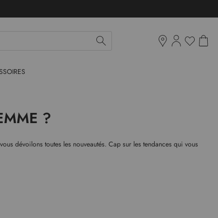
Mon pan
Ma liste d'env
Boutiques
SSOIRES
EMME ?
vous dévoilons toutes les nouveautés. Cap sur les tendances qui vous