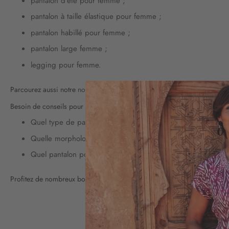
pantalon d'été pour femme
;
pantalon à taille élastique pour femme
;
pantalon habillé pour femme
;
pantalon large femme
;
legging pour femme
.
Parcourez aussi notre
nouvelle collection de pantalons pour femme Chris
Besoin de conseils pour vous aider à bien porter vos pantalons ? Déco
Quel type de pantalon choisir quand on a les jambes larges
Quelle morphologie pour porter un pantalon chino slim po
Quel pantalon pour femme choisir pour un look tendance ?
Profitez de nombreux bons plans avec nos
soldes sur les pantalons pou