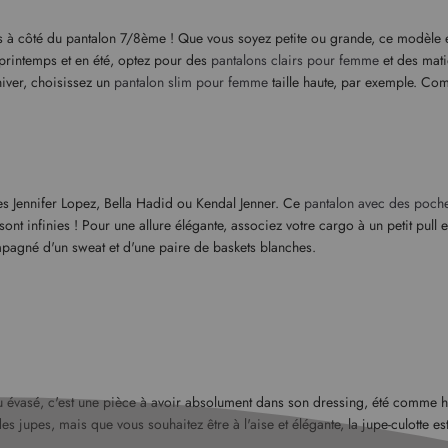
as à côté du pantalon 7/8ème ! Que vous soyez petite ou grande, ce modèle 
u printemps et en été, optez pour des
pantalons clairs pour femme
et des mati
hiver, choisissez un
pantalon slim pour femme
taille haute, par exemple. Co
es Jennifer Lopez, Bella Hadid ou Kendal Jenner. Ce
pantalon avec des poch
sont infinies ! Pour une allure élégante, associez votre cargo à un petit pull
pagné d'un sweat et d'une paire de baskets blanches.
ou évasé, c'est une pièce à avoir absolument dans son dressing, été comme hive
des jupes, mais que vous souhaitez être à l'aise et élégante, la jupe-culotte 