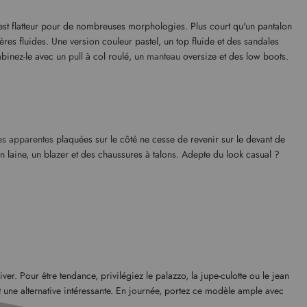
est flatteur pour de nombreuses morphologies. Plus court qu'un pantalon
ères fluides. Une version couleur pastel, un top fluide et des sandales
mbinez-le avec un
pull
à col roulé, un
manteau
oversize et des low boots.
es apparentes
plaquées sur le côté ne cesse de revenir sur le devant de
 en laine, un blazer et des chaussures à talons. Adepte du look casual ?
r. Pour être tendance, privilégiez le palazzo, la jupe-culotte ou le jean
est une alternative intéressante. En journée, portez ce modèle ample avec