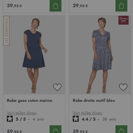
39
29
,95 €
,95 €
AJOUTER
AJO
À
À
Robe gaze coton marine
Robe droite motif bleu
MA
MA
LISTE
LIST
D’ENVIE
D’E
Voir tailles dispo
Voir tailles dispo
5
/
5
-
4
avis
4.4
/
5
-
38
avis
59
39
,95 €
,95 €