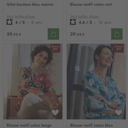
À
À
Gilet boutons bleu marine
Blouse motif coton vert
MA
MA
LISTE
LIST
D’ENVIE
D’E
Voir tailles dispo
Voir tailles dispo
4
/
5
-
8
avis
4.6
/
5
-
14
avis
29
29
,95 €
,95 €
AJOUTER
AJO
À
À
Blouse motif coton beige
Blouse motif coton bleu
MA
MA