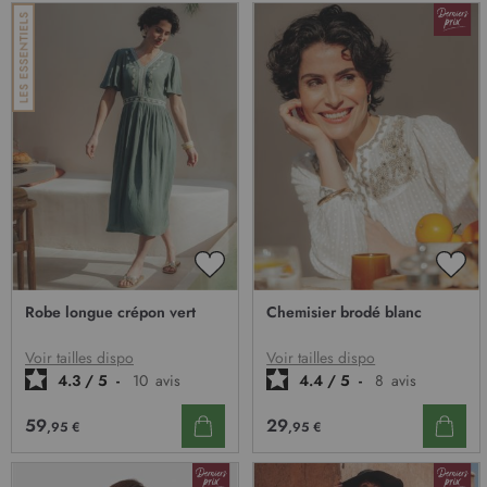
AJOUTER
AJO
À
À
Robe longue crépon vert
Chemisier brodé blanc
MA
MA
LISTE
LIST
D’ENVIE
D’E
Voir tailles dispo
Voir tailles dispo
4.3
/
5
-
10
avis
4.4
/
5
-
8
avis
59
29
,95 €
,95 €