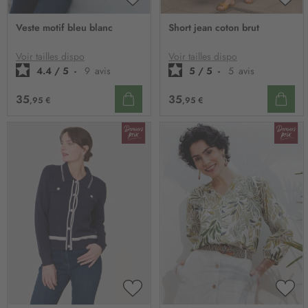
AJOUTER
AJO
À
À
Veste motif bleu blanc
Short jean coton brut
MA
MA
LISTE
LIST
D’ENVIE
D’E
Voir tailles dispo
Voir tailles dispo
4.4
/
5
-
9
avis
5
/
5
-
5
avis
35
35
,95 €
,95 €
AJOUTER
AJO