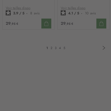
LISTE
LIST
D’ENVIE
D’E
Voir tailles dispo
Voir tailles dispo
3.9
/
5
-
8
avis
4.1
/
5
-
10
avis
29
29
,95 €
,95 €
Pa
Sui
Page
Vous
Page
Page
Page
Page
1
2
3
4
5
lisez
actuellement
la
page