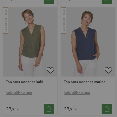
AJOUTER
AJO
À
À
Top sans manches kaki
Top sans manches marine
MA
MA
LISTE
LIST
D’ENVIE
D’E
Voir tailles dispo
Voir tailles dispo
29
29
,95 €
,95 €