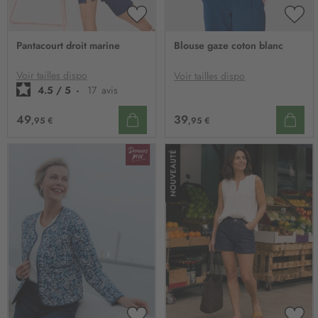
AJOUTER
AJO
À
À
Pantacourt droit marine
Blouse gaze coton blanc
MA
MA
LISTE
LIST
D’ENVIE
D’E
Voir tailles dispo
Voir tailles dispo
4.5
/
5
-
17
avis
39
49
,95 €
,95 €