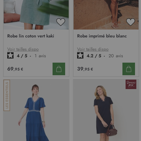
AJOUTER
AJO
À
À
Robe lin coton vert kaki
Robe imprimé bleu blanc
MA
MA
LISTE
LIST
D’ENVIE
D’E
Voir tailles dispo
Voir tailles dispo
4
/
5
-
1
avis
4.2
/
5
-
20
avis
69
39
,95 €
,95 €