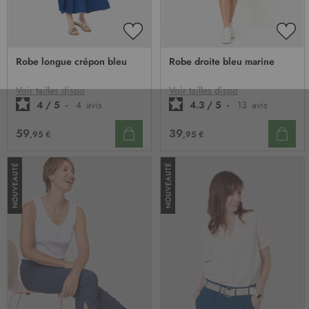
AJOUTER
AJO
À
À
Robe longue crépon bleu
Robe droite bleu marine
MA
MA
LISTE
LIST
D’ENVIE
D’E
Voir tailles dispo
Voir tailles dispo
4
/
5
-
4
avis
4.3
/
5
-
13
avis
59
39
,95 €
,95 €