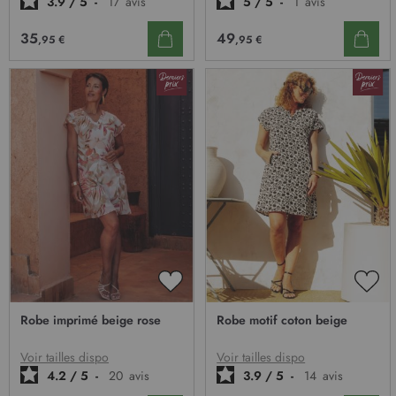
3.9
/
5
-
17
avis
5
/
5
-
1
avis
35
49
,95 €
,95 €
AJOUTER
AJO
À
À
Robe imprimé beige rose
Robe motif coton beige
MA
MA
LISTE
LIST
D’ENVIE
D’E
Voir tailles dispo
Voir tailles dispo
4.2
/
5
-
20
avis
3.9
/
5
-
14
avis