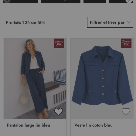
Filtrer et trier par
Produits
1
-
36
sur
504
AJOUTER
AJO
À
À
Pantalon large lin bleu
Veste lin coton bleu
MA
MA
LISTE
LIST