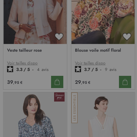
o
n
:
AJOUTER
AJO
À
À
Veste tailleur rose
Blouse voile motif floral
MA
MA
LISTE
LIST
D’ENVIE
D’E
Voir tailles dispo
Voir tailles dispo
3.3
/
5
-
4
avis
3.7
/
5
-
9
avis
39
29
,95 €
,95 €