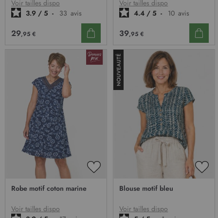
D’ENVIE
D’E
Voir tailles dispo
Voir tailles dispo
3.9
/
5
-
33
avis
4.4
/
5
-
10
avis
29
39
,95 €
,95 €
AJOUTER
AJO
À
À
Robe motif coton marine
Blouse motif bleu
MA
MA
LISTE
LIST
D’ENVIE
D’E
Voir tailles dispo
Voir tailles dispo