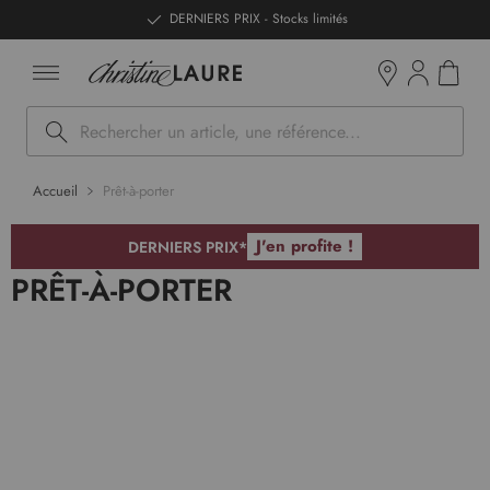
ntenu
DERNIERS PRIX - Stocks limités
Mon pan
Boutiques
Rechercher
Accueil
Prêt-à-porter
J'en profite !
DERNIERS PRIX*
PRÊT-À-PORTER