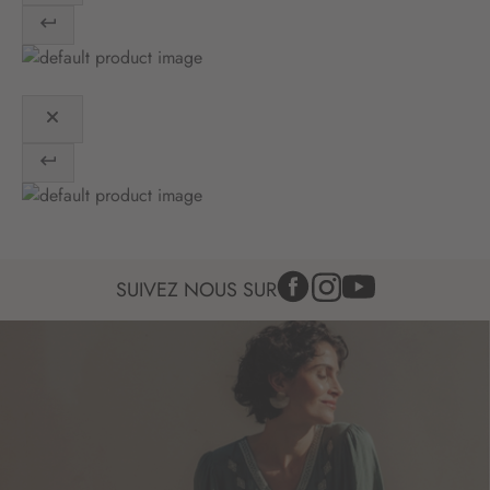
o
n
:
SUIVEZ NOUS SUR