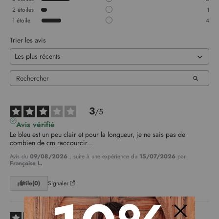
2
étoiles
1
1
étoile
4
Trier les avis
3
/
5
Avis vérifié
Le bleu est un peu clair et pour la longueur, je ne sais pas de 
combien de cm raccourcir...
Avis du
09/08/2026
, suite à une expérience du
15/07/2026
par
Françoise L.
Utile
(0)
Signaler
3
/
5