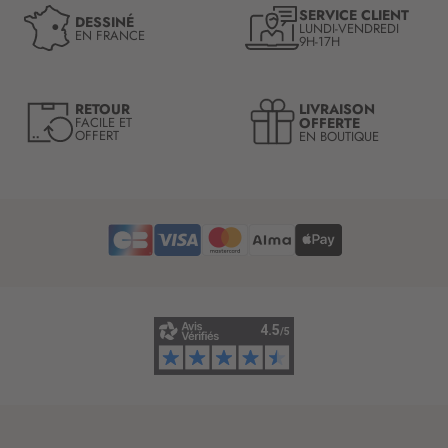
n
SERVICE CLIENT
DESSINÉ
LUNDI-VENDREDI
o
EN FRANCE
9H-17H
t
r
e
LIVRAISON
RETOUR
l
OFFERTE
FACILE ET
OFFERT
EN BOUTIQUE
e
t
t
r
e
d
’
i
n
f
o
r
m
a
t