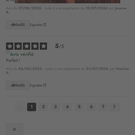
n
o
Avis du
07/08/2026
, suite à une expérience du
19/07/2026
par
Jeanne
R.
t
r
Utile
(0)
Signaler
e
l
e
5
t
/
5
t
Avis vérifié
r
Parfait !
e
Avis du
06/08/2026
, suite à une expérience du
21/07/2026
par
Martine
d
P.
’
i
Utile
(0)
Signaler
n
f
o
1
2
3
4
5
6
7
r
m
a
t
i