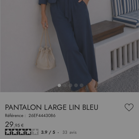
to
nning
e
PANTALON LARGE LIN BLEU
es
Ajou
ry
à
Référence :
26EF4443086
ma
29
liste
,95 €
d’en
3.9
/
5
-
33
avis