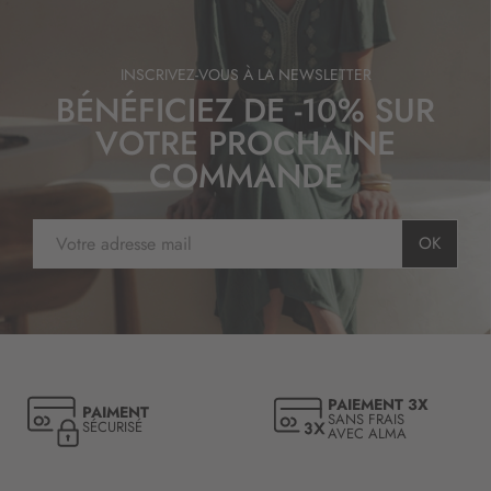
INSCRIVEZ-VOUS À LA NEWSLETTER
BÉNÉFICIEZ DE -10% SUR
VOTRE PROCHAINE
COMMANDE
I
OK
n
s
c
r
i
p
t
PAIEMENT 3X
PAIMENT
i
SANS FRAIS
SÉCURISÉ
AVEC ALMA
o
n
à