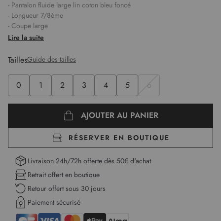
- Pantalon fluide large lin coton bleu foncé
- Longueur 7/8ème
- Coupe large
- Taille standard élastiquée pour un parfait maintien du dos
Lire la suite
- Ceinture en tissu
- 2 poches à l'italienne avec détails boutons décoratifs
Tailles
Guide des tailles
- Tissu léger, doux et fluide
Longueur :
98,5 cm pour la première taille
0
1
2
3
4
5
6
AJOUTER AU PANIER
RÉSERVER EN BOUTIQUE
Livraison 24h/72h offerte dès 50€ d'achat
Retrait offert en boutique
Retour offert sous 30 jours
Paiement sécurisé