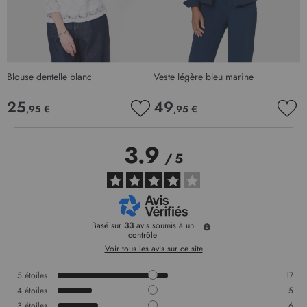
Blouse dentelle blanc
Veste légère bleu marine
B
25
49
,95 €
,95 €
AJOUTER
AJO
À
À
MA
MA
3.9
LISTE
LIS
/
5
D’ENVIE
D’E
Basé sur
33
avis soumis à un
contrôle
Voir tous les avis sur ce site
5
étoiles
17
4
étoiles
5
3
étoiles
6