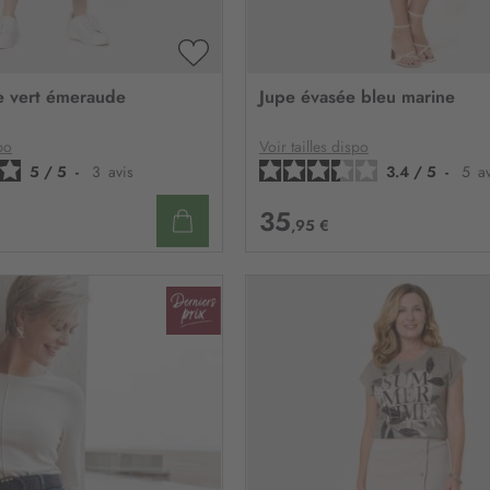
n
:
AJOUTER
À
e vert émeraude
Jupe évasée bleu marine
MA
LISTE
D’ENVIE
po
Voir tailles dispo
5
/
5
-
3
avis
3.4
/
5
-
5
a
35
,95 €