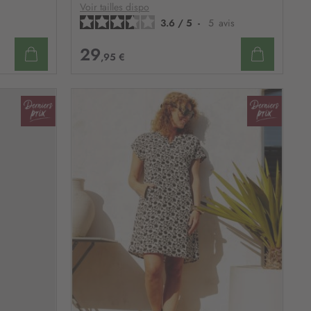
D’ENVIE
D’ENVIE
Voir tailles dispo
3.6
/
5
-
5
avis
29
,95 €