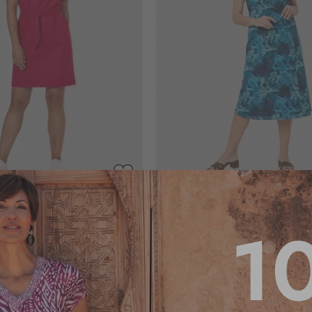
AJOUTER
À
ton rose
Robe longue motif bleu
MA
1
LISTE
D’ENVIE
po
Voir tailles dispo
3.3
/
5
-
4
av
35
,95 €