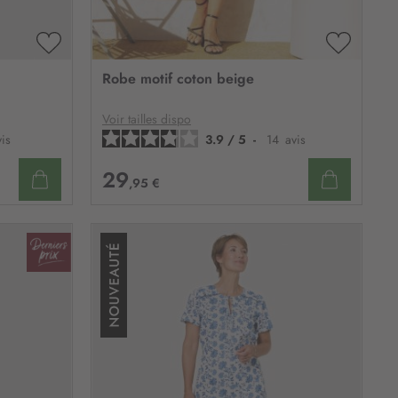
AJOUTER
AJOUTE
À
À
Robe motif coton beige
MA
MA
LISTE
LISTE
D’ENVIE
D’ENVIE
Voir tailles dispo
vis
3.9
/
5
-
14
avis
29
,95 €