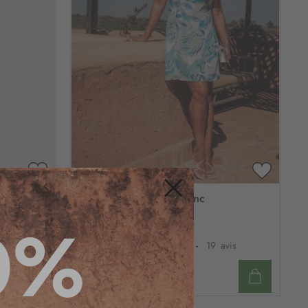
AJOUTER
AJOUTE
À
À
Robe imprimé bleu blanc
MA
MA
Fermer
0%
LISTE
LISTE
D’ENVIE
D’ENVIE
Voir tailles dispo
is
4.3
/
5
-
19
avis
39
,95 €