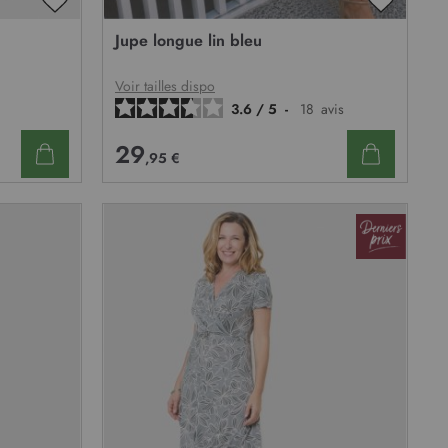
AJOUTER
AJOUTE
À
À
Jupe longue lin bleu
MA
MA
LISTE
LISTE
D’ENVIE
D’ENVIE
Voir tailles dispo
3.6
/
5
-
18
avis
29
,95 €