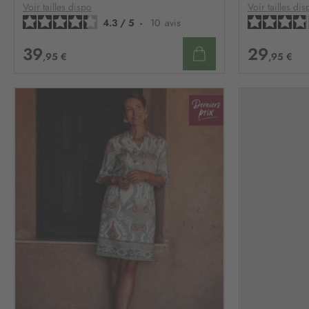
D’ENVIE
Voir tailles dispo
Voir tailles dis
4.3
/
5
-
10
avis
39
29
,95 €
,95 €