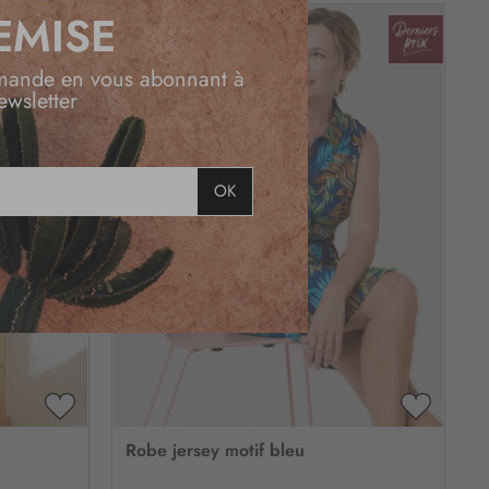
EMISE
mande en vous abonnant à
ewsletter
OK
AJOUTER
AJOUTE
À
À
Robe jersey motif bleu
MA
MA
LISTE
LISTE