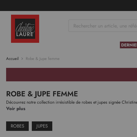
tenu
DERNIE
Accueil
Robe & Jupe femme
ROBE & JUPE FEMME
Découvrez notre collection irrésistible de robes et jupes signée Christin
Voir plus
ROBES
JUPES