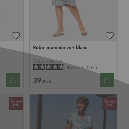
AJOUTER
AJOUTE
À
À
Robe imprimée vert blanc
MA
MA
LISTE
LISTE
D’ENVIE
D’ENVIE
Voir tailles dispo
4.8
/
5
-
6
avis
39
,95 €