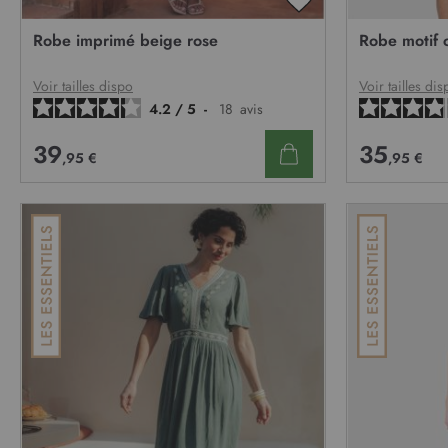
AJOUTER
À
Robe imprimé beige rose
Robe motif 
MA
LISTE
D’ENVIE
Voir tailles dispo
Voir tailles dis
4.2
/
5
-
18
avis
39
35
,95 €
,95 €