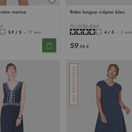
AJOUTER
À
coton marine
Robe longue crépon bleu
MA
LISTE
D’ENVIE
po
Voir tailles dispo
3.9
/
5
-
17
avis
4
/
5
-
3
avis
59
,95 €