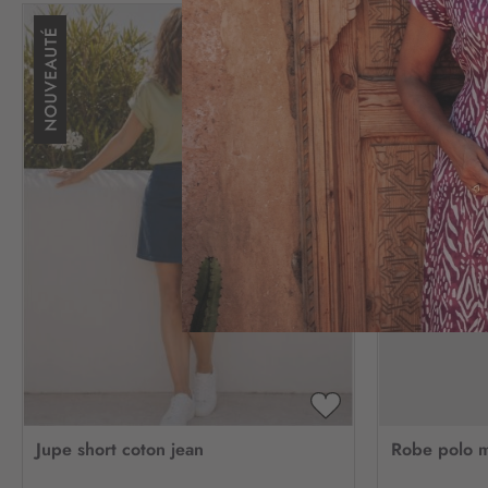
AJOUTER
À
Jupe short coton jean
Robe polo m
MA
LISTE