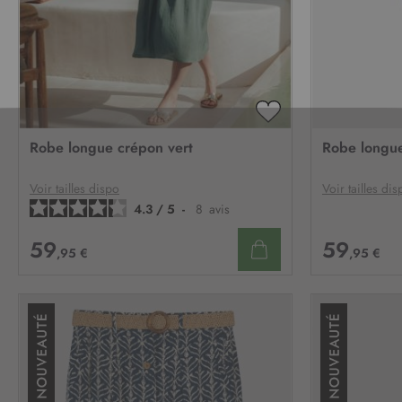
AJOUTER
À
Robe longue crépon vert
Robe longu
MA
LISTE
D’ENVIE
Voir tailles dispo
Voir tailles dis
4.3
/
5
-
8
avis
59
59
,95 €
,95 €