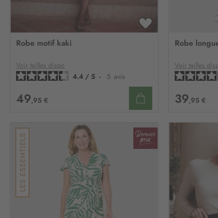
AJOUTER
À
Robe motif kaki
Robe longu
MA
LISTE
D’ENVIE
Voir tailles dispo
Voir tailles dis
4.4
/
5
-
5
avis
49
39
,95 €
,95 €