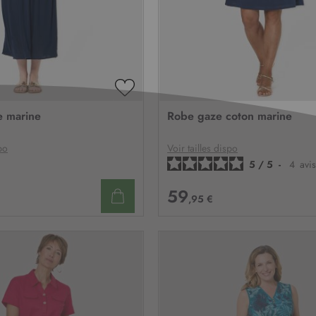
AJOUTER
À
e marine
Robe gaze coton marine
MA
LISTE
D’ENVIE
po
Voir tailles dispo
5
/
5
-
4
avis
59
,95 €