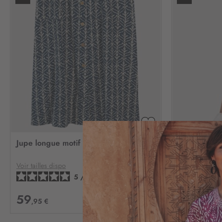
AJOUTER
À
Jupe longue motif bleu
Robe lin co
MA
LISTE
D’ENVIE
Voir tailles dispo
Voir tailles dis
5
/
5
-
2
avis
59
69
,95 €
,95 €