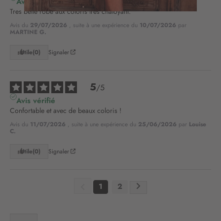
Avis vérifié
n
Tres belle robe aux coloris très chatoyant.
o
Avis du
29/07/2026
, suite à une expérience du
10/07/2026
par
t
MARTINE G.
r
e
Utile
(0)
Signaler
l
e
t
5
/
5
t
Avis vérifié
r
Confortable et avec de beaux coloris !
e
d
Avis du
11/07/2026
, suite à une expérience du
25/06/2026
par
Louise
C.
’
i
Utile
(0)
Signaler
n
f
o
r
1
2
m
a
t