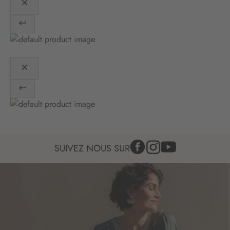
i
o
n
:
SUIVEZ NOUS SUR