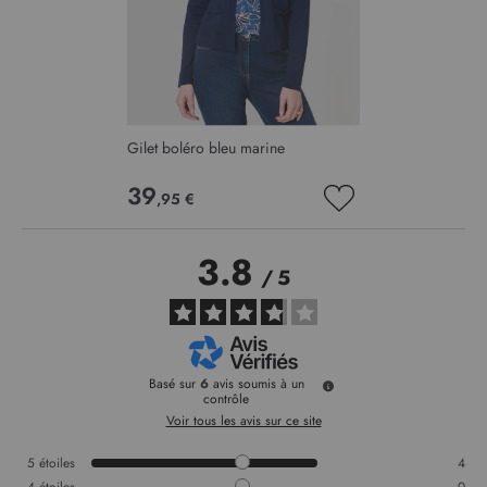
Gilet boléro bleu marine
39
,95 €
AJOUTER
À
MA
3.8
LISTE
/
5
D’ENVIE
Basé sur
6
avis soumis à un
contrôle
Voir tous les avis sur ce site
5
étoiles
4