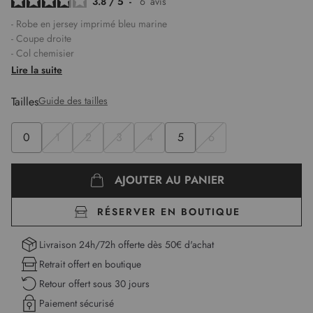
3.8
/
5
-
6
avis
- Robe en jersey imprimé bleu marine
- Coupe droite
- Col chemisier
- Sans manches
Lire la suite
- Boutonnage à l'avant
- Poches poitrine à rabat
Tailles
Guide des tailles
- Lien tissu à la taille
- Motif feuillage vert, jaune et bleu
0
1
2
3
4
5
6
- Corps doublé
- Tissu stretch et léger
- Monique mesure 1,75m et porte une taille 1
AJOUTER AU PANIER
Longueur :
95 cm pour la première taille
RÉSERVER EN BOUTIQUE
Livraison 24h/72h offerte dès 50€ d'achat
Retrait offert en boutique
Retour offert sous 30 jours
Paiement sécurisé