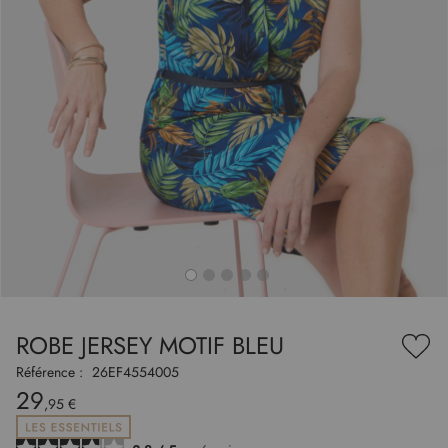
to
nning
e
ROBE JERSEY MOTIF BLEU
es
Ajou
ry
à
Référence :
26EF4554005
ma
29
liste
,95 €
d’en