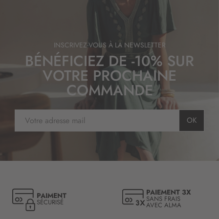
INSCRIVEZ-VOUS À LA NEWSLETTER
BÉNÉFICIEZ DE -10% SUR
VOTRE PROCHAINE
COMMANDE
I
OK
n
s
c
r
i
p
t
PAIEMENT 3X
PAIMENT
i
SANS FRAIS
SÉCURISÉ
AVEC ALMA
o
n