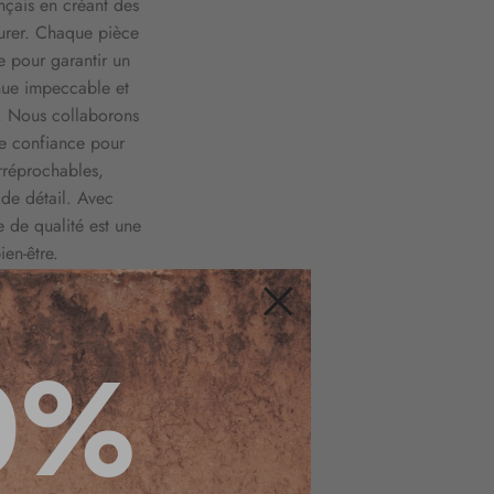
ançais en créant des
urer. Chaque pièce
e pour garantir un
nue impeccable et
". Nous collaborons
de confiance pour
irréprochables,
 de détail. Avec
e de qualité est une
en-être.
Fermer
0%