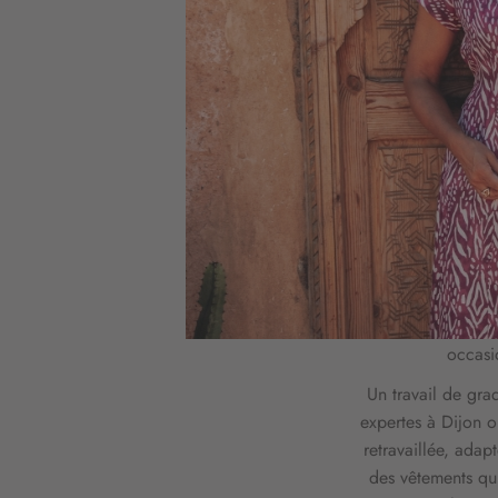
LES 
"Styliste de l'a
le
Déclinés du 36
propose des vêteme
toutes les femmes 
grâce à une divers
et des coupes, p
plaisir pour tous
quotidien, au burea
occasi
Un travail de grad
expertes à Dijon 
retravaillée, ada
des vêtements qui