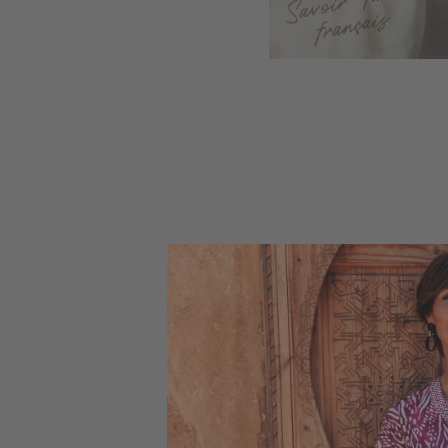
NOTR
LA MO
TO