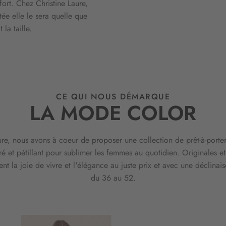
fort. Chez Christine Laure,
t
r
tée elle le sera quelle que
e
t la taille.
l
e
t
t
r
e
CE QUI NOUS DÉMARQUE
d
LA MODE COLOR
’
i
n
ure, nous avons à coeur de proposer une collection de prêt-à-port
f
o
ré et pétillant pour sublimer les femmes au quotidien. Originales e
r
ent la joie de vivre et l'élégance au juste prix et avec une déclinaiso
m
du 36 au 52.
a
t
i
o