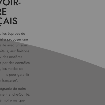
OIR-
RE
ÇAIS
, les équipes de
ent à proposer une
alité avec un soin
tails, aux finitions
x des matières
t par des contrôles
es, les modes de
 finis pour garantir
 française".
ntégrante de notre
ne Franche-Comté,
é, notre marque