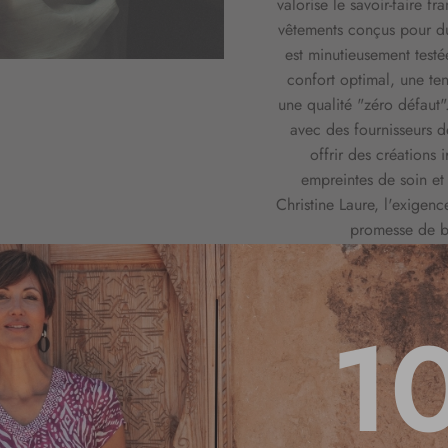
valorise le savoir-faire fr
vêtements conçus pour d
est minutieusement testé
confort optimal, une te
une qualité "zéro défaut
avec des fournisseurs 
offrir des créations 
empreintes de soin et
Christine Laure, l'exigenc
promesse de bi
1
E MISSION
DE POUR
UTES