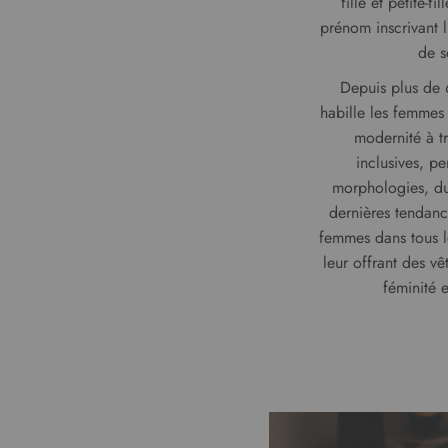
fille et petite-f
prénom inscrivant l
de s
Depuis plus de 
habille les femmes
modernité à tr
inclusives, pe
morphologies, du
dernières tendan
femmes dans tous l
leur offrant des vê
féminité e