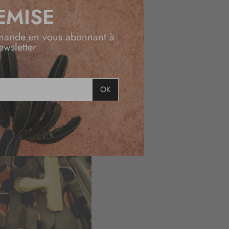
EMISE
mande en vous abonnant à
ewsletter
OK