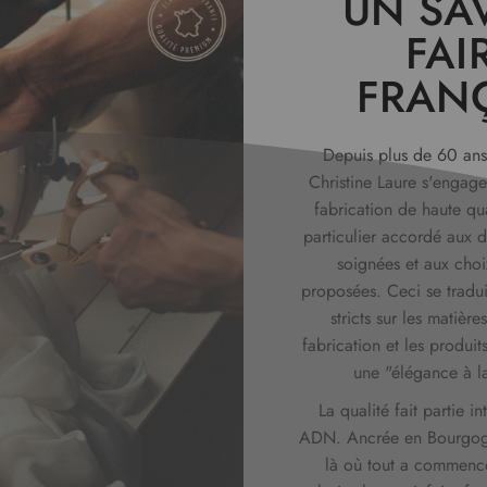
UN SAV
FAI
FRAN
Depuis plus de 60 ans
Christine Laure s'engag
fabrication de haute qu
particulier accordé aux dé
soignées et aux choi
proposées. Ceci se tradui
stricts sur les matièr
fabrication et les produits
une "élégance à la
La qualité fait partie i
ADN. Ancrée en Bourgog
là où tout a commenc