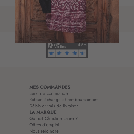
t
p
r
t
e
i
d
o
’
n
i
à
n
n
f
o
o
t
r
r
m
e
a
l
t
e
i
t
MES COMMANDES
o
t
Suivi de commande
n
r
Retour, échange et remboursement
:
e
Délais et frais de livraison
d
LA MARQUE
’
Qui est Christine Laure ?
i
Offres d'emploi
n
Nous rejoindre