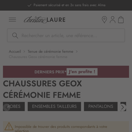
ntenu
Paiement sécurisé et en 3x sans frais avec Alma
Mon pan
Boutiques
Rechercher
Accueil
Tenue de cérémonie femme
Chaussures Geox cérémonie femme
J'en profite !
DERNIERS PRIX*
CHAUSSURES GEOX
CÉRÉMONIE FEMME
ROBES
ENSEMBLES TAILLEURS
PANTALONS
VE
Impossible de trouver des produits correspondants à votre
sélection.