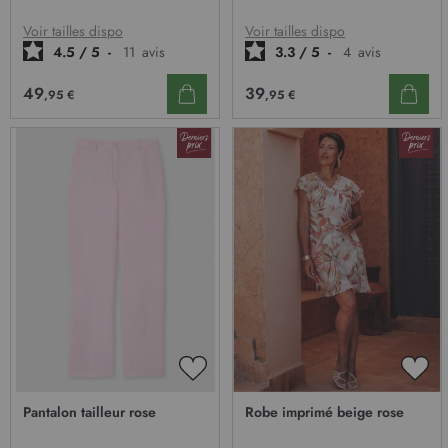
LISTE
LIST
D’ENVIE
D’E
Voir tailles dispo
Voir tailles dispo
4.5
/
5
-
11
avis
3.3
/
5
-
4
avis
49
39
,95 €
,95 €
AJOUTER
AJO
À
À
Pantalon tailleur rose
Robe imprimé beige rose
MA
MA
LISTE
LIST