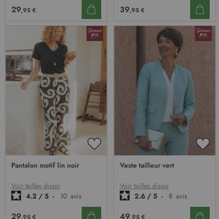
29
39
,95 €
,95 €
AJOUTER
AJO
À
À
Pantalon motif lin noir
Veste tailleur vert
MA
MA
LISTE
LIST
D’ENVIE
D’E
Voir tailles dispo
Voir tailles dispo
4.2
/
5
-
10
avis
2.6
/
5
-
8
avis
29
49
,95 €
,95 €