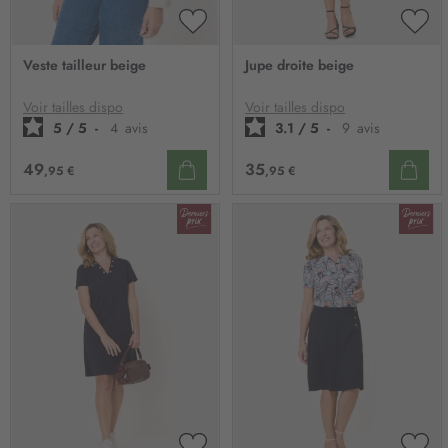
AJOUTER
AJO
À
À
Veste tailleur beige
Jupe droite beige
MA
MA
LISTE
LIST
D’ENVIE
D’E
Voir tailles dispo
Voir tailles dispo
5
/
5
-
4
avis
3.1
/
5
-
9
avis
49
35
,95 €
,95 €