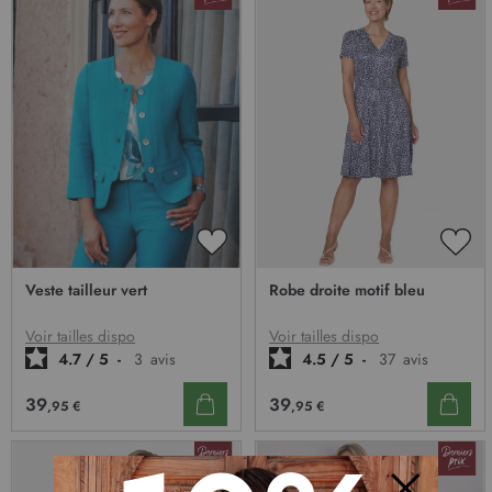
AJOUTER
AJO
À
À
Veste tailleur vert
Robe droite motif bleu
MA
MA
LISTE
LIST
D’ENVIE
D’E
Voir tailles dispo
Voir tailles dispo
4.7
/
5
-
3
avis
4.5
/
5
-
37
avis
39
39
,95 €
,95 €