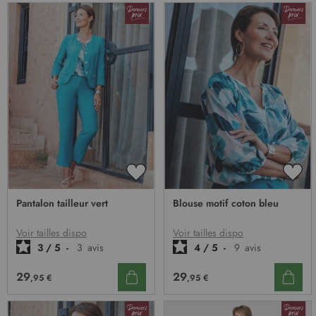
AJOUTER
AJO
À
À
Pantalon tailleur vert
Blouse motif coton bleu
MA
MA
LISTE
LIST
D’ENVIE
D’E
Voir tailles dispo
Voir tailles dispo
3
/
5
-
3
avis
4
/
5
-
9
avis
29
29
,95 €
,95 €