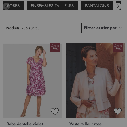
ROBES
ENSEMBLES TAILLEURS
PANTALONS
VE
Filtrer et trier par
Produits
1
-
36
sur
53
AJOUTER
AJO
À
À
Robe dentelle violet
Veste tailleur rose
MA
MA