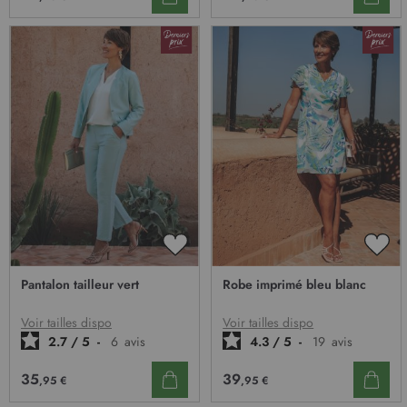
AJOUTER
AJO
À
À
Pantalon tailleur vert
Robe imprimé bleu blanc
MA
MA
LISTE
LIST
D’ENVIE
D’E
Voir tailles dispo
Voir tailles dispo
2.7
/
5
-
6
avis
4.3
/
5
-
19
avis
35
39
,95 €
,95 €