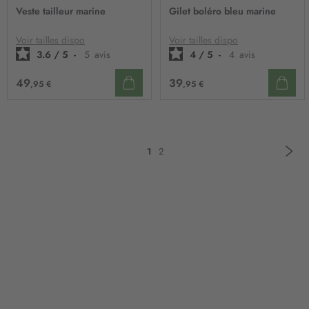
À
À
Veste tailleur marine
Gilet boléro bleu marine
MA
MA
LISTE
LIST
D’ENVIE
D’E
Voir tailles dispo
Voir tailles dispo
3.6
/
5
-
5
avis
4
/
5
-
4
avis
49
39
,95 €
,95 €
Pa
Sui
Page
Vous
Page
1
2
lisez
actuellement
la
page