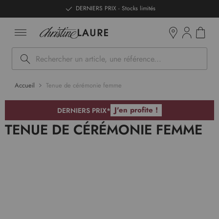
ntenu
DERNIERS PRIX - Stocks limités
Mon pan
Boutiques
Rechercher
Accueil
Tenue de cérémonie femme
J'en profite !
DERNIERS PRIX*
TENUE DE CÉRÉMONIE FEMME