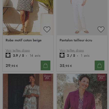
AJOUTER
AJO
À
À
Robe motif coton beige
Pantalon tailleur écru
MA
MA
LISTE
LIST
D’ENVIE
D’E
Voir tailles dispo
Voir tailles dispo
3.9
/
5
-
14
avis
2
/
5
-
1
avis
29
35
,95 €
,95 €