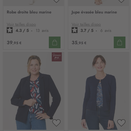
AJOUTER
AJO
À
À
Robe droite bleu marine
Jupe évasée bleu marine
MA
MA
LISTE
LIST
D’ENVIE
D’E
Voir tailles dispo
Voir tailles dispo
4.3
/
5
-
13
avis
3.7
/
5
-
6
avis
39
35
,95 €
,95 €
AJOUTER
AJO