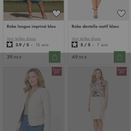
AJOUTER
AJO
À
À
Robe longue imprimé bleu
Robe dentelle motif blanc
MA
MA
LISTE
LIST
D’ENVIE
D’E
Voir tailles dispo
Voir tailles dispo
3.9
/
5
-
15
avis
5
/
5
-
7
avis
39
49
,95 €
,95 €