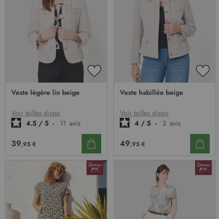
i
o
n
:
AJOUTER
AJO
À
À
Veste légère lin beige
Veste habillée beige
MA
MA
LISTE
LIST
D’ENVIE
D’E
Voir tailles dispo
Voir tailles dispo
4.5
/
5
-
11
avis
4
/
5
-
3
avis
39
49
,95 €
,95 €