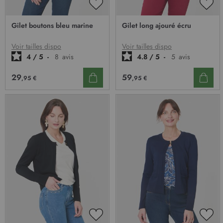
AJOUTER
AJO
À
À
Gilet boutons bleu marine
Gilet long ajouré écru
MA
MA
LISTE
LIST
D’ENVIE
D’E
Voir tailles dispo
Voir tailles dispo
4
/
5
-
8
avis
4.8
/
5
-
5
avis
29
59
,95 €
,95 €