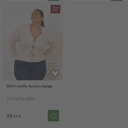
AJOUTER
À
Gilet maille bouton beige
MA
LISTE
D’ENVIE
Voir tailles dispo
25
,95 €