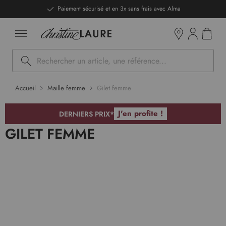
ntenu
DERNIERS PRIX - Stocks limités
Mon pan
Boutiques
Rechercher
Accueil
Maille femme
Gilet femme
J'en profite !
DERNIERS PRIX*
GILET FEMME