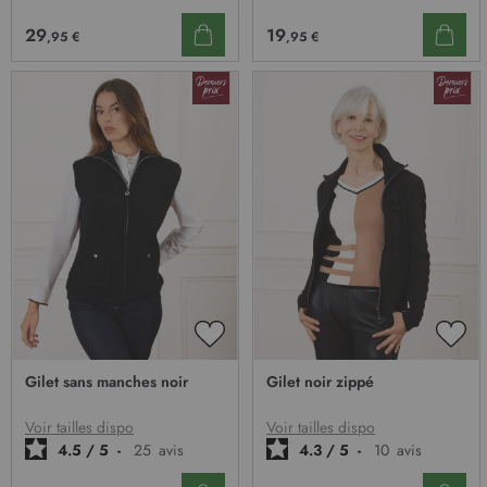
29
19
,95 €
,95 €
AJOUTER
AJO
À
À
Gilet sans manches noir
Gilet noir zippé
MA
MA
LISTE
LIST
D’ENVIE
D’E
Voir tailles dispo
Voir tailles dispo
4.5
/
5
-
25
avis
4.3
/
5
-
10
avis