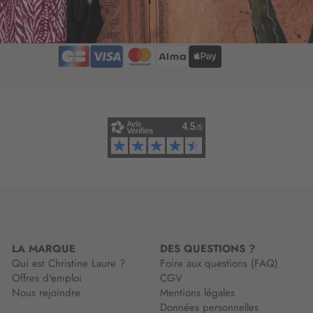
t
r
t
i
r
p
e
t
d
i
’
o
i
n
n
à
f
n
o
o
r
t
m
r
a
e
t
l
i
e
o
t
n
t
LA MARQUE
DES QUESTIONS ?
:
r
Qui est Christine Laure ?
Foire aux questions (FAQ)
e
Offres d'emploi
CGV
d
Nous rejoindre
Mentions légales
’
Données personnelles
i