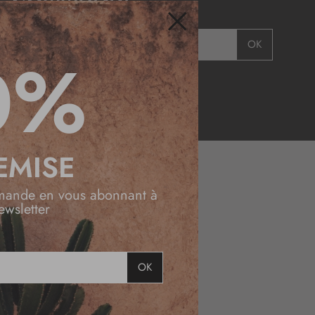
OK
Fermer
0%
EMISE
mande en vous abonnant à
DESSINÉ
ewsletter
EN FRANCE
LIVRAISON
OK
OFFERTE
EN BOUTIQUE