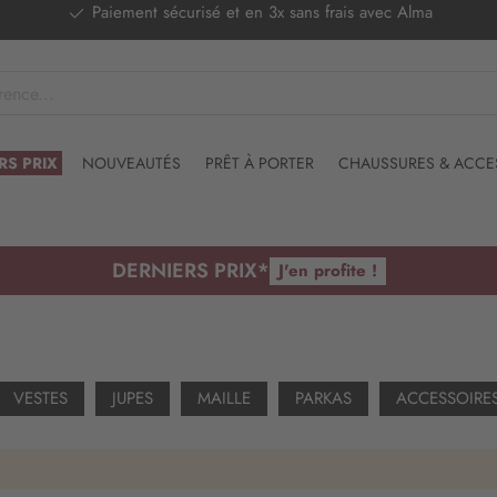
Paiement sécurisé et en 3x sans frais avec Alma
RS PRIX
NOUVEAUTÉS
PRÊT À PORTER
CHAUSSURES & ACCE
DERNIERS PRIX*
J'en profite !
VESTES
JUPES
MAILLE
PARKAS
ACCESSOIRE