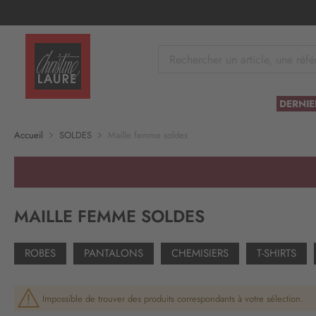
tenu
DERNIE
Accueil
SOLDES
Maille femme soldes
MAILLE FEMME SOLDES
ROBES
PANTALONS
CHEMISIERS
T-SHIRTS
Impossible de trouver des produits correspondants à votre sélection.