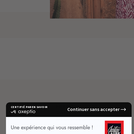
MES COMMANDES
Suivi de commande
Retour, échange et remboursement
Délais et frais de livraison