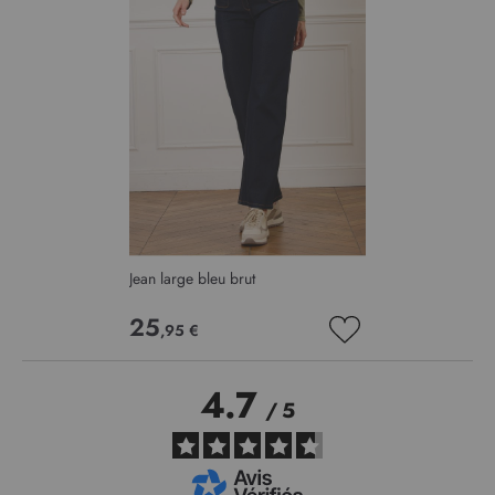
Jean large bleu brut
25
,95 €
AJOUTER
À
MA
4.7
LISTE
/
5
D’ENVIE