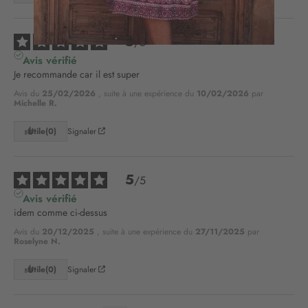
n
à
5
n
/
5
o
Avis vérifié
t
Je recommande car il est super
r
Avis du
25/02/2026
, suite à une expérience du
10/02/2026
par
e
Michelle R.
l
e
Utile
(0)
Signaler
t
t
r
5
/
5
e
Avis vérifié
d
idem comme ci-dessus
’
i
Avis du
20/12/2025
, suite à une expérience du
27/11/2025
par
n
Roselyne N.
f
Utile
(0)
Signaler
o
r
m