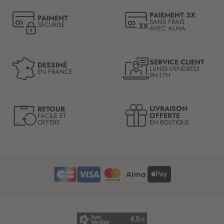
t
PAIEMENT 3X
PAIMENT
i
SANS FRAIS
SÉCURISÉ
AVEC ALMA
o
n
à
n
SERVICE CLIENT
DESSINÉ
LUNDI-VENDREDI
o
EN FRANCE
9H-17H
t
r
e
LIVRAISON
RETOUR
l
OFFERTE
FACILE ET
OFFERT
EN BOUTIQUE
e
t
t
r
e
d
’
i
n
f