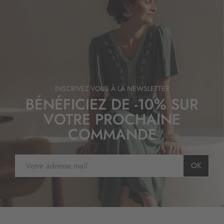
INSCRIVEZ-VOUS À LA NEWSLETTER
BÉNÉFICIEZ DE -10% SUR
VOTRE PROCHAINE
COMMANDE
I
OK
n
s
c
r
i
p