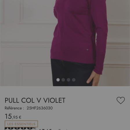
to
nning
e
PULL COL V VIOLET
es
Ajou
ry
à
Référence :
25HF2636030
ma
15
liste
,95 €
d’en