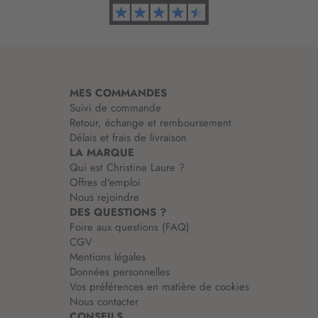
o
r
m
a
t
i
MES COMMANDES
o
Suivi de commande
n
Retour, échange et remboursement
:
Délais et frais de livraison
LA MARQUE
Qui est Christine Laure ?
Offres d'emploi
Nous rejoindre
DES QUESTIONS ?
Foire aux questions (FAQ)
CGV
Mentions légales
Données personnelles
Vos préférences en matière de cookies
Nous contacter
CONSEILS