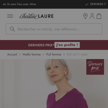
ntenu
DERNIERS PRIX - Stocks limités
Mon pan
Boutiques
Rechercher
J'en profite !
DERNIERS PRIX*
p to
Accueil
Maille femme
Pull femme
Pull col V violet
 of
ges
lery