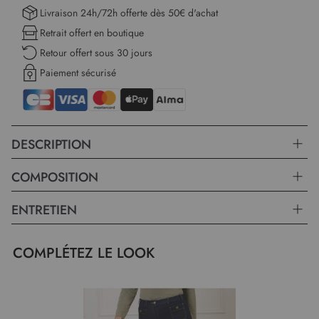
de 60 cm pour la première taille, il se marie parfaitement avec une
Livraison 24h/72h offerte dès 50€ d'achat
multitude de tenues, allant des jeans décontractés aux jupes élégantes.
Retrait offert en boutique
Que ce soit pour un brunch entre amis ou une sortie en soirée, il
Retour offert sous 30 jours
saura s'adapter à toutes les occasions.
Paiement sécurisé
DESCRIPTION
COMPOSITION
ENTRETIEN
COMPLÉTEZ LE LOOK