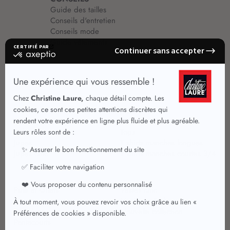
Guide des tailles
Conseils d'entretien
Conseils mode
Guide vêtements
Vêtements pour femmes
Jupes été
Vêtements de qualité
Chemisiers
Robes
Tops
Jupes
T shirts manches longues
Jupes chic
T shirts manches courtes 3/4
Pulls et Gilets
Vestes chic
Jeans
Manteaux Parkas
Pantalons
Nouvelle collection
Pantacourts