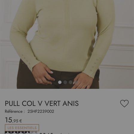
to
nning
e
PULL COL V VERT ANIS
es
Ajou
ry
à
Référence :
25HF2239002
ma
15
liste
,95 €
d’en