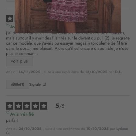
i
o
2
n
/
5
à
Avis vérifié
n
j'ai du le retourner car il manquait les boutons d'une des manches, 
o
mais surtout il y avait des fils tirés sur le devant du pull (2). Je regrette 
car ce modèle, que j'avais pu essayer magasin (problème de fil tiré 
t
dans le dos...) me plaisait. Alors qu'il est encore disponible je n'ose 
r
plus le comman
...
e
voir plus
l
e
Avis du
14/11/2025
, suite à une expérience du
12/10/2025
par
D.L.
t
t
Utile
(1)
Signaler
r
e
d
5
/
5
’
i
Avis vérifié
n
parfait
f
Avis du
26/10/2025
, suite à une expérience du
10/10/2025
par
Lysiane
o
G.