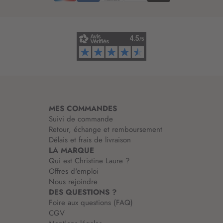
’
i
n
f
o
r
m
a
t
i
MES COMMANDES
o
Suivi de commande
n
Retour, échange et remboursement
:
Délais et frais de livraison
LA MARQUE
Qui est Christine Laure ?
Offres d'emploi
Nous rejoindre
DES QUESTIONS ?
Foire aux questions (FAQ)
CGV