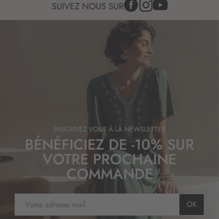
SUIVEZ NOUS SUR
INSCRIVEZ-VOUS À LA NEWSLETTER
BÉNÉFICIEZ DE -10% SUR
VOTRE PROCHAINE
COMMANDE
I
OK
n
s