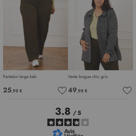
Pantalon large kaki
Veste longue chic gris
25
49
,95 €
,95 €
AJOUTER
AJO
À
À
MA
MA
3.8
LISTE
LIS
/
5
D’ENVIE
D’E