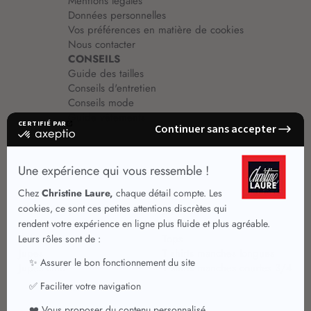
Mentions légales
Données personnelles
Vos préférences en matière de cookies
Nous contacter
CONSEILS
Guide des tailles
Conseils d'entretien
Conseils mode
Guide vêtements
Vêtements pour femmes
Jupes été
Vêtements de qualité
Chemisiers
Robes
Tops
Jupes
T shirts manches longues
Jupes chic
T shirts manches courtes 3/4