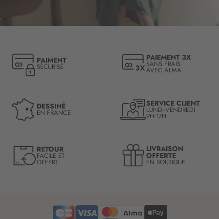
c
r
i
p
t
PAIEMENT 3X
PAIMENT
i
SANS FRAIS
SÉCURISÉ
AVEC ALMA
o
n
à
n
SERVICE CLIENT
DESSINÉ
LUNDI-VENDREDI
o
EN FRANCE
9H-17H
t
r
e
LIVRAISON
RETOUR
l
OFFERTE
FACILE ET
OFFERT
EN BOUTIQUE
e
t
t
r
e
d