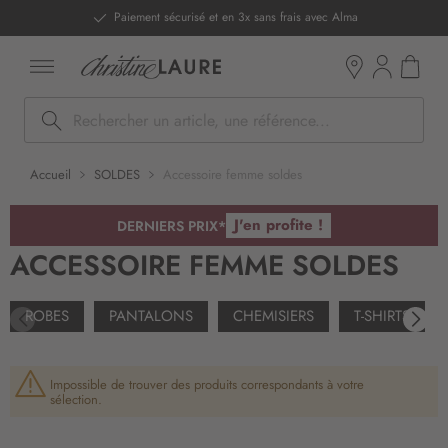
ntenu
Paiement sécurisé et en 3x sans frais avec Alma
Mon pan
Boutiques
Rechercher
Accueil
SOLDES
Accessoire femme soldes
J'en profite !
DERNIERS PRIX*
ACCESSOIRE FEMME SOLDES
ROBES
PANTALONS
CHEMISIERS
T-SHIRTS
Impossible de trouver des produits correspondants à votre
sélection.