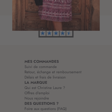
t
d
i
’
o
i
n
n
à
f
n
o
o
r
t
m
r
a
e
t
l
i
e
MES COMMANDES
o
t
Suivi de commande
n
t
Retour, échange et remboursement
:
r
Délais et frais de livraison
e
LA MARQUE
d
Qui est Christine Laure ?
’
Offres d'emploi
i
Nous rejoindre
n
DES QUESTIONS ?
f
Foire aux questions (FAQ)