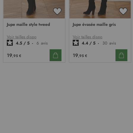
AJOUTER
AJO
À
À
Jupe maille style tweed
Jupe évasée maille gris
MA
MA
LISTE
LIST
D’ENVIE
D’E
Voir tailles dispo
Voir tailles dispo
4.5
/
5
-
6
avis
4.4
/
5
-
30
avis
19
19
,95 €
,95 €