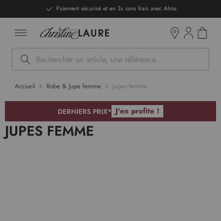
ntenu
DERNIERS PRIX - Stocks limités
Mon pan
Boutiques
Rechercher
Accueil
Robe & Jupe femme
Jupes femme
J'en profite !
DERNIERS PRIX*
JUPES FEMME