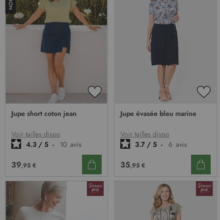
AJOUTER
AJO
À
À
Jupe short coton jean
Jupe évasée bleu marine
MA
MA
LISTE
LIST
D’ENVIE
D’E
Voir tailles dispo
Voir tailles dispo
4.3
/
5
-
10
avis
3.7
/
5
-
6
avis
39
35
,95 €
,95 €