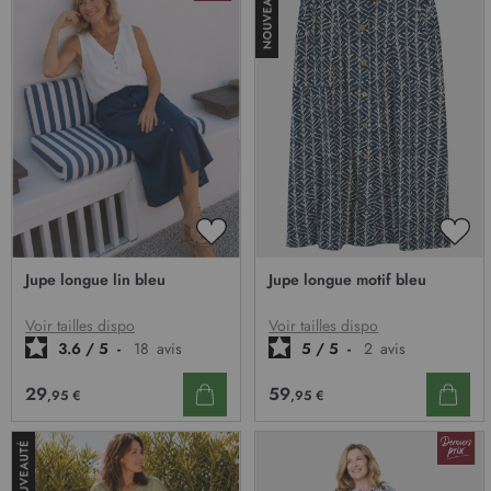
AJOUTER
AJO
À
À
Jupe longue lin bleu
Jupe longue motif bleu
MA
MA
LISTE
LIST
D’ENVIE
D’E
Voir tailles dispo
Voir tailles dispo
3.6
/
5
-
18
avis
5
/
5
-
2
avis
29
59
,95 €
,95 €