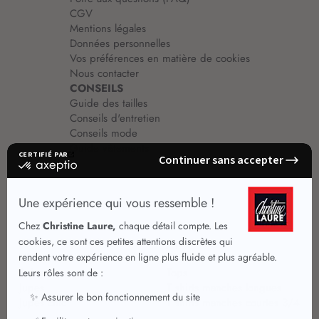
CGV
Mentions légales
Données personnelles
Vos préférences en matière de cookies
Nous contacter
CONSEILS
Guide des tailles
Conseils d'entretien
Conseils mode
Guide vêtements
Vêtements pour femmes
Jupes été
Vêtements de qualité
Chemisiers
Robes
Tops
Jupes
T shirts manches longues
Jupes chic
T shirts manches courtes 3/4