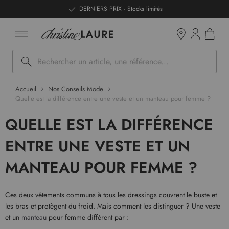
ntenu
DERNIERS PRIX - Stocks limités
Mon pan
Boutiques
Rechercher
Accueil
Nos Conseils Mode
Quelle est la différence entre une veste et un manteau pour femme ?
QUELLE EST LA DIFFÉRENCE
ENTRE UNE VESTE ET UN
MANTEAU POUR FEMME ?
Ces deux vêtements communs à tous les dressings couvrent le buste et
les bras et protègent du froid. Mais comment les distinguer ? Une veste
et un
manteau
pour femme diffèrent par :