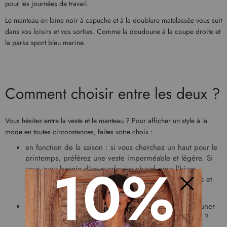
pour les journées de travail.
Le manteau en laine noir à capuche et à la doublure matelassée vous suit
dans vos loisirs et vos sorties. Comme la doudoune à la coupe droite et
la parka sport bleu marine.
Comment choisir entre les deux ?
Vous hésitez entre la veste et le manteau ? Pour afficher un style à la
mode en toutes circonstances, faites votre choix :
en fonction de la saison : si vous cherchez un haut pour le
printemps, préférez une
veste imperméable
et légère. Si
10%
vous avez besoin d'un pardessus chaud pour l'hiver,
choisissez parmi les manteaux en laine, les doudounes et
les parkas ;
Fermer
en fonction de la tenue : vous vous rendez à un déjeuner
au restaurant et vous comptez porter un pantalon chic ?