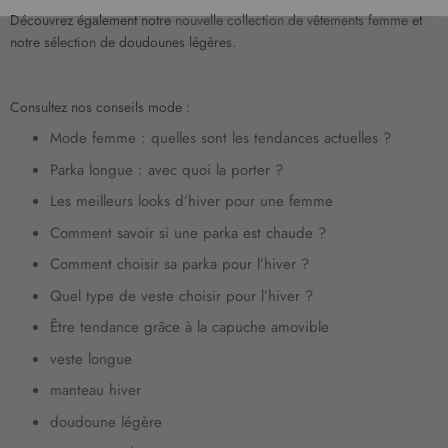
e
Découvrez également notre
nouvelle collection de vêtements femme
et
l
notre sélection de doudounes légères.
e
t
t
Consultez nos conseils mode :
r
Mode femme : quelles sont les tendances actuelles ?
e
d
Parka longue : avec quoi la porter ?
’
Les meilleurs looks d’hiver pour une femme
i
n
Comment savoir si une parka est chaude ?
f
Comment choisir sa parka pour l’hiver ?
o
r
Quel type de veste choisir pour l’hiver ?
m
Être tendance grâce à la capuche amovible
a
t
veste longue
i
manteau hiver
o
n
doudoune légère
: