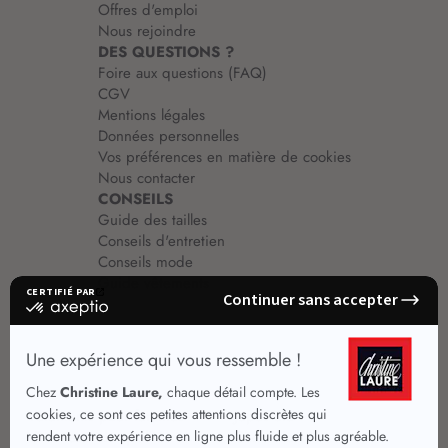
Offres d'emploi
Nous rejoindre
DES QUESTIONS ?
Foire aux questions (FAQ)
CGV
Mentions légales
Données personnelles
Vos préférences en matière de cookies
Nous contacter
CONSEILS
Guide des tailles
Conseils d'entretien
Conseils mode
Guide vêtements
Vêtements pour femmes
Jupes été
Vêtements de qualité
Chemisiers