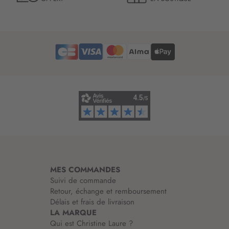
e
t
t
r
e
d
’
i
n
f
o
r
m
a
t
i
MES COMMANDES
o
Suivi de commande
n
Retour, échange et remboursement
:
Délais et frais de livraison
LA MARQUE
Qui est Christine Laure ?