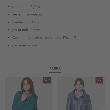
d
doudoune légère
’
veste imperméable
i
n
manteau mi long
f
parka noir femme
o
r
Comment choisir sa parka pour l'hiver ?
m
parka mi saison
a
t
i
o
n
PARKA
: