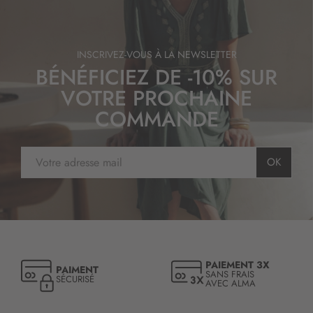
INSCRIVEZ-VOUS À LA NEWSLETTER
BÉNÉFICIEZ DE -10% SUR
VOTRE PROCHAINE
COMMANDE
I
OK
n
s
c
r
i
p
t
PAIEMENT 3X
PAIMENT
i
SANS FRAIS
SÉCURISÉ
AVEC ALMA
o
n