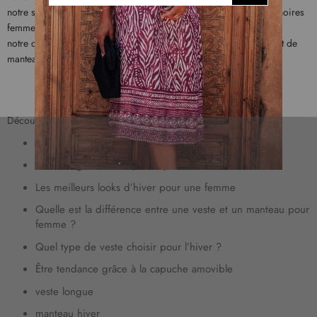
n
notre sélection de
vestes en jean
, de vestes longues et de parkas noires
s
femme
c
notre collection de doudounes légères, de vestes imperméables et de
r
manteaux mi-longs
i
p
t
i
o
Découvrez nos conseils mode :
n
Mode femme : quelles sont les tendances actuelles ?
à
Parka longue : avec quoi la porter ?
n
o
Les meilleurs looks d’hiver pour une femme
t
Quelle est la différence entre une veste et un manteau pour
r
femme ?
e
l
Quel type de veste choisir pour l’hiver ?
e
Être tendance grâce à la capuche amovible
t
t
veste longue
r
manteau hiver
e