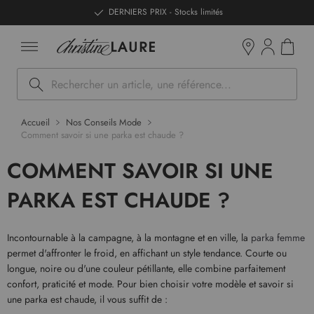
ntenu
DERNIERS PRIX - Stocks limités
Mon pan
Boutiques
Rechercher
Accueil
Nos Conseils Mode
Comment savoir si une parka est chaude ?
COMMENT SAVOIR SI UNE
PARKA EST CHAUDE ?
Incontournable à la campagne, à la montagne et en ville, la
parka femme
permet d'affronter le froid, en affichant un style tendance. Courte ou
longue, noire ou d'une couleur pétillante, elle combine parfaitement
confort, praticité et mode. Pour bien choisir votre modèle et savoir si
une parka est chaude, il vous suffit de :