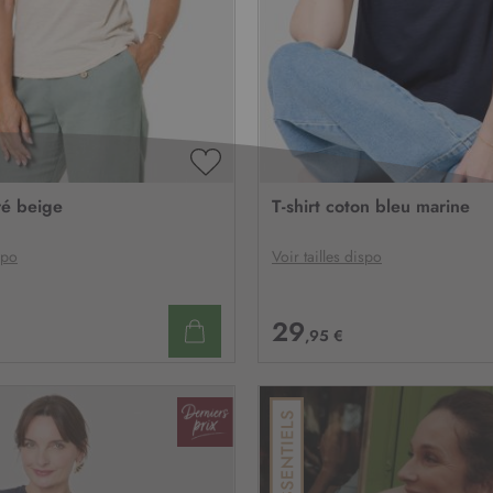
AJOUTER
À
uré beige
T-shirt coton bleu marine
MA
LISTE
D’ENVIE
spo
Voir tailles dispo
29
,95 €