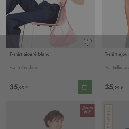
AJOUTER
À
T-shirt ajouré blanc
T-shirt ajo
MA
LISTE
D’ENVIE
Voir tailles dispo
Voir tailles di
35
35
,95 €
,95 €