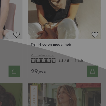
AJOUTER
AJOU
À
À
T-shirt coton modal noir
MA
MA
LISTE
LISTE
D’ENVIE
D’ENV
Voir tailles dispo
4.8
/
5
-
5
avis
29
,95 €