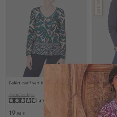
AJOUTER
À
T-shirt motif vert beige
T-shirt cot
MA
LISTE
D’ENVIE
Voir tailles dispo
Voir tailles di
4.7
/
5
-
6
avis
19
15
,95 €
,95 €