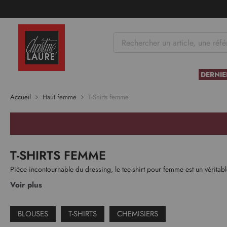
tenu
DERNIE
Accueil
Haut femme
T-Shirts femme
T-SHIRTS FEMME
Pièce incontournable du dressing, le tee-shirt pour femme est un véritable
Voir plus
BLOUSES
T-SHIRTS
CHEMISIERS