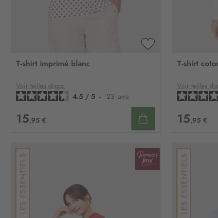
AJOUTER
À
T-shirt imprimé blanc
T-shirt cot
MA
LISTE
D’ENVIE
Voir tailles dispo
Voir tailles di
4.5
/
5
-
23
avis
15
15
,95 €
,95 €