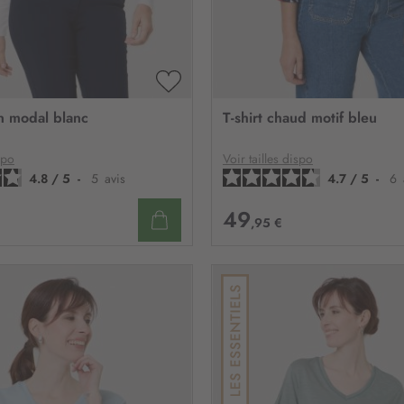
n
:
AJOUTER
À
on modal blanc
T-shirt chaud motif bleu
MA
LISTE
D’ENVIE
spo
Voir tailles dispo
4.8
/
5
-
5
avis
4.7
/
5
-
6
49
,95 €