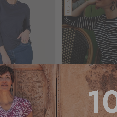
AJOUTER
1
À
on modal bleu
Marinière coton bleu
MA
LISTE
D’ENVIE
spo
Voir tailles dispo
4.4
/
5
-
5
avis
39
,95 €