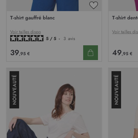
AJOUTER
À
T-shirt gauffré blanc
T-shirt dent
MA
LISTE
D’ENVIE
Voir tailles dispo
Voir tailles di
5
/
5
-
3
avis
39
49
,95 €
,95 €