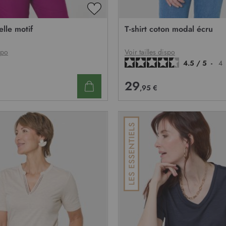
AJOUTER
À
elle motif
T-shirt coton modal écru
MA
LISTE
D’ENVIE
spo
Voir tailles dispo
4.5
/
5
-
4
29
,95 €