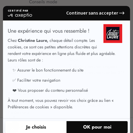
Conseils mode
Guide vêtements
Vêtements pour femmes
Jupes été
Vêtements de qualité
Chemisiers
Robes
Tops
Jupes
T shirts manches longues
Jupes chic
T shirts manches courtes 3/4
Pulls et Gilets
Vestes chic
Jeans
Manteaux Parkas
Pantalons
Nouvelle collection
Pantacourts
Tailleurs
39
AJOUTER AU PANIER
,95 €