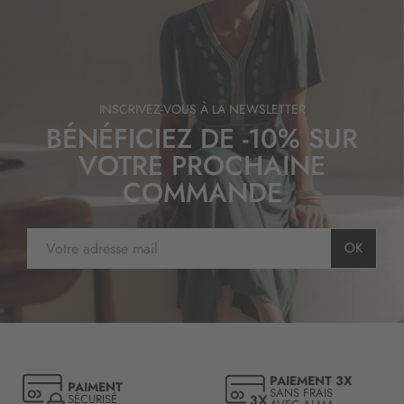
INSCRIVEZ-VOUS À LA NEWSLETTER
BÉNÉFICIEZ DE -10% SUR
VOTRE PROCHAINE
COMMANDE
I
OK
n
s
c
r
i
p
t
PAIEMENT 3X
PAIMENT
i
SANS FRAIS
SÉCURISÉ