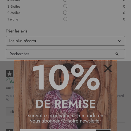
4
étoiles
0
3
étoiles
0
2
étoiles
0
1
étoile
0
Trier les avis
10%
5
/
5
Fermer
Avis vérifié
conformre à mes attentes
Avis du
28/07/2026
, suite à une expérience du
09/07/2026
par
Gerard
DE REMISE
V.
Utile
(0)
Signaler
sur votre prochaine commande en
vous abonnant à notre newsletter