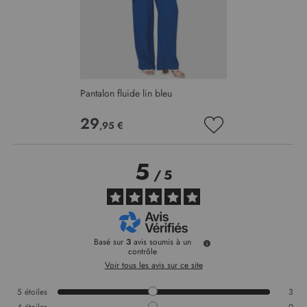
Pantalon fluide lin bleu
29
,95 €
AJOUTER
À
MA
5
LISTE
/
5
D’ENVIE
Basé sur
3
avis soumis à un
contrôle
Voir tous les avis sur ce site
5
étoiles
3