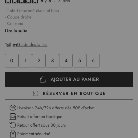
5
/
5
-
3
avis
- T-shirt imprimé blanc et bleu
- Coupe droite
- Col rond
- Manches courtes
Lire la suite
- Motif peaux de bête
- Tissu gauffré léger et stretch
Tailles
Guide des tailles
- Détails strass et clous décoratifs sur l'avant
- Léa mesure 1,75m et porte une taille 1
0
1
2
3
4
5
6
Longueur :
62 cm pour la première taille
AJOUTER AU PANIER
RÉSERVER EN BOUTIQUE
Livraison 24h/72h offerte dès 50€ d'achat
Retrait offert en boutique
Retour offert sous 30 jours
Paiement sécurisé