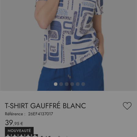
to
nning
e
T-SHIRT GAUFFRÉ BLANC
es
Ajou
ry
à
Référence :
26EF4137017
ma
39
liste
,95 €
d’en