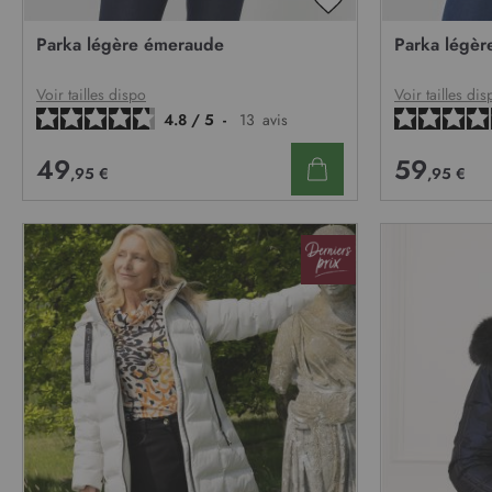
AJOUTER
À
Parka légère émeraude
Parka légère
MA
LISTE
D’ENVIE
Voir tailles dispo
Voir tailles dis
4.8
/
5
-
13
avis
49
59
,95 €
,95 €