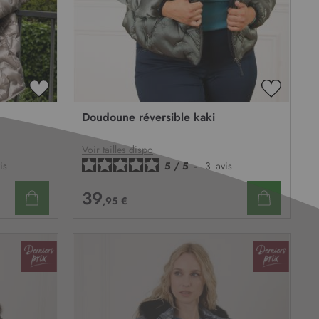
AJOUTER
AJOUTE
À
À
Doudoune réversible kaki
MA
MA
LISTE
LISTE
D’ENVIE
D’ENVIE
Voir tailles dispo
is
5
/
5
-
3
avis
39
,95 €