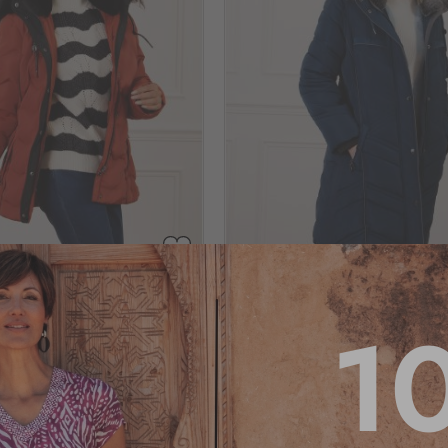
AJOUTER
À
otta mat
Parka longue bleu marine
MA
1
LISTE
D’ENVIE
po
Voir tailles dispo
4.5
/
5
-
13
avis
4.6
/
5
-
36
69
,95 €