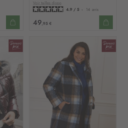
D’ENVIE
D’ENVIE
Voir tailles dispo
4.9
/
5
-
14
avis
49
,95 €