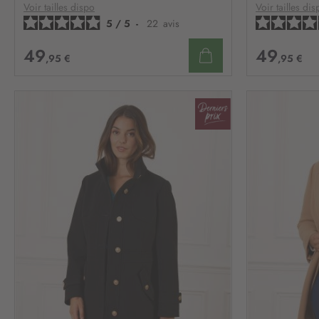
D’ENVIE
Voir tailles dispo
Voir tailles dis
5
/
5
-
22
avis
49
49
,95 €
,95 €