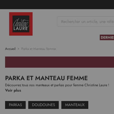
tenu
DERNIE
Accueil
Parka et Manteau femme
PARKA ET MANTEAU FEMME
Découvrez tous nos manteaux et parkas pour femme Christine Laure !
Voir plus
PARKAS
DOUDOUNES
MANTEAUX