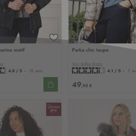
AJOUTER
À
arine motif
Parka chic taupe
MA
LISTE
D’ENVIE
po
Voir tailles dispo
4.8
/
5
-
15
avis
4.1
/
5
-
7
av
49
,95 €