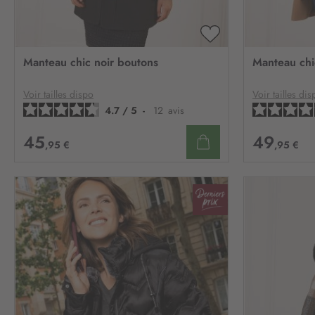
AJOUTER
À
Manteau chic noir boutons
Manteau chi
MA
LISTE
D’ENVIE
Voir tailles dispo
Voir tailles dis
4.7
/
5
-
12
avis
45
49
,95 €
,95 €