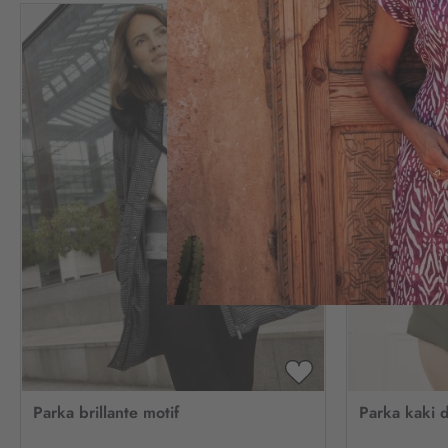
AJOUTER
À
Parka brillante motif
Parka kaki d
MA
LISTE