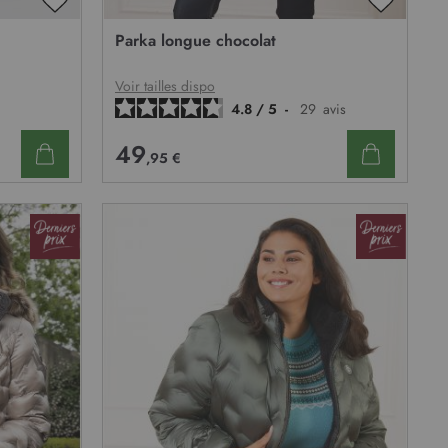
AJOUTER
AJOUTE
À
À
Parka longue chocolat
MA
MA
LISTE
LISTE
D’ENVIE
D’ENVIE
Voir tailles dispo
4.8
/
5
-
29
avis
49
,95 €