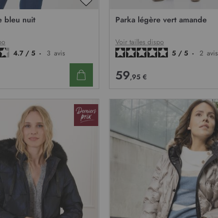
AJOUTER
À
 bleu nuit
Parka légère vert amande
MA
LISTE
D’ENVIE
po
Voir tailles dispo
4.7
/
5
-
3
avis
5
/
5
-
2
avis
59
,95 €