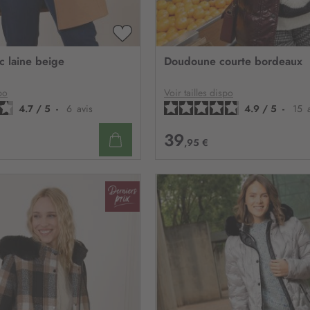
n
:
AJOUTER
À
c laine beige
Doudoune courte bordeaux
MA
LISTE
D’ENVIE
po
Voir tailles dispo
4.7
/
5
-
6
avis
4.9
/
5
-
15
39
,95 €