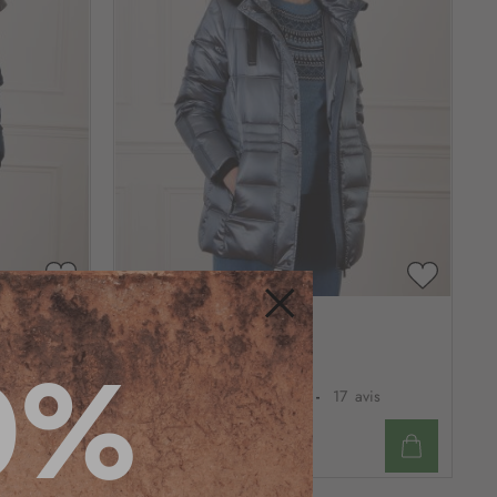
AJOUTER
AJOUTE
À
À
Doudoune satinée bleu
MA
MA
Fermer
0%
LISTE
LISTE
D’ENVIE
D’ENVIE
Voir tailles dispo
avis
4.8
/
5
-
17
avis
49
,95 €