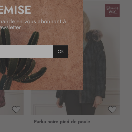
EMISE
mande en vous abonnant à
ewsletter
OK
AJOUTER
AJOUTE
À
À
Parka noire pied de poule
MA
MA
LISTE
LISTE