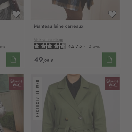
AJOUTER
AJOUTE
À
À
Manteau laine carreaux
MA
MA
LISTE
LISTE
D’ENVIE
D’ENVIE
Voir tailles dispo
avis
4.5
/
5
-
2
avis
49
,95 €