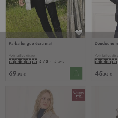
AJOUTER
À
Parka longue écru mat
Doudoune m
MA
LISTE
D’ENVIE
Voir tailles dispo
Voir tailles dis
5
/
5
-
5
avis
69
45
,95 €
,95 €