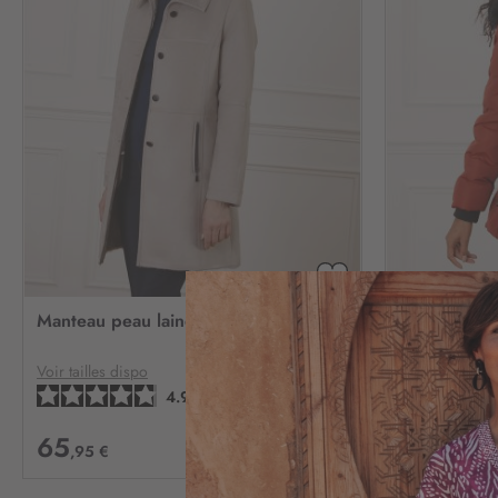
AJOUTER
À
Manteau peau lainée taupe
Parka terrac
MA
LISTE
D’ENVIE
Voir tailles dispo
Voir tailles dis
4.9
/
5
-
7
avis
65
65
,95 €
,95 €