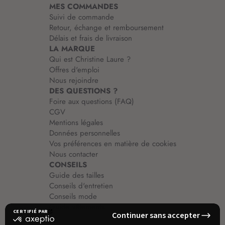
MES COMMANDES
o
Suivi de commande
n
Retour, échange et remboursement
:
Délais et frais de livraison
LA MARQUE
Qui est Christine Laure ?
Offres d'emploi
Nous rejoindre
DES QUESTIONS ?
Foire aux questions (FAQ)
CGV
Mentions légales
Données personnelles
Vos préférences en matière de cookies
Nous contacter
CONSEILS
Guide des tailles
Conseils d'entretien
Conseils mode
Guide vêtements