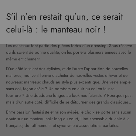
S’il n’en restait qu’un, ce serait
celui-là : le manteau noir !
Les manteaux
font partie des pièces fortes d’un dressing. Sous réserve
qu’ils soient de bonne qualité, on les portera plusieurs années avec le
même entichement.
D’un côté le talent des stylistes, et de l'autre l’apparition de nouvelles
matières, motivent l’envie d’acheter de nouvelles
vestes d’hiver
et de
nouveaux manteaux chauds au style plus excentrique. Une veste ample
sans col, façon châle ? Un bombers en cuir au col en
fausse
fourrure
? Une doudoune longue au look néo-futuriste ? Pourquoi pas,
mais d’un autre côté, difficile de se détourner des grands classiques…
Entre passion fantaisiste et raison avisée, le choix se porte sans aucun
doute sur un
manteau noir long
ou court, l’indispensable du
chic
à la
française, du raffinement, et synonyme d'associations parfaites.