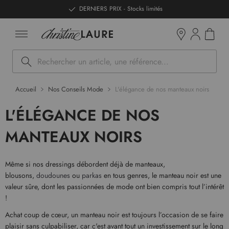
ntenu
DERNIERS PRIX - Stocks limités
Mon pan
Boutiques
Rechercher
Accueil
Nos Conseils Mode
L'élégance de nos manteaux noirs
L'ÉLÉGANCE DE NOS
MANTEAUX NOIRS
Même si nos dressings débordent déjà de manteaux,
blousons,
doudounes
ou
parkas
en tous genres, le manteau noir est une
valeur sûre, dont les passionnées de mode ont bien compris tout l’intérêt
!
Achat coup de cœur, un manteau noir est toujours l’occasion de se faire
plaisir sans culpabiliser, car c'est avant tout un investissement sur le long