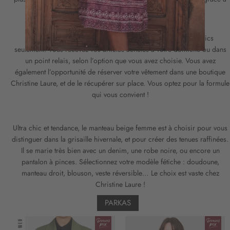
i
la capuche et la bordure en fourrure amovibles.
o
n
Commandez votre manteau sans col ou votre doudoune
à
sans manches dans notre boutique en ligne, en quelques clics
n
seulement. Vous recevez vos articles achetés à votre domicile ou dans
o
un point relais, selon l’option que vous avez choisie. Vous avez
t
également l’opportunité de réserver votre vêtement dans une boutique
r
Christine Laure, et de le récupérer sur place. Vous optez pour la formule
e
qui vous convient !
l
e
t
Ultra chic et tendance, le manteau beige femme est à choisir pour vous
t
distinguer dans la grisaille hivernale, et pour créer des tenues raffinées.
r
Il se marie très bien avec un denim, une robe noire, ou encore un
e
pantalon à pinces. Sélectionnez votre modèle fétiche : doudoune,
d
manteau droit, blouson, veste réversible… Le choix est vaste chez
’
Christine Laure !
i
n
PARKAS
f
o