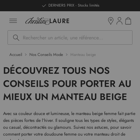
ntenu
DERNIERS PRIX - Stocks limités
Mon pan
Boutiques
Rechercher
Accueil
Nos Conseils Mode
Manteau beige
DÉCOUVREZ TOUS NOS
CONSEILS POUR PORTER AU
MIEUX UN MANTEAU BEIGE
Avec sa couleur douce et lumineuse, le manteau beige femme fait partie
des pièces fortes de l’hiver. Il souligne tous les types de styles, élégants
ou casual, décontractés ou glamours. Suivez nos astuces, pour savoir
comment porter votre doudoune femme ou votre manteau droit de