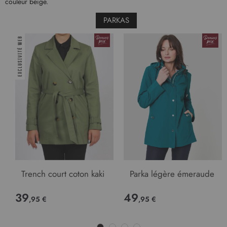
couleur beige.
PARKAS
Trench court coton kaki
Parka légère émeraude
39
49
,95 €
,95 €