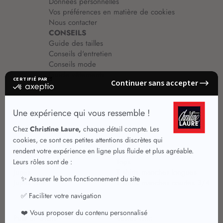
Données personnelles
Vos préférences en matière de cookies
Nous contacter
CONSEILS
Guide des tailles
Conseils d'entretien
Conseils mode
Guide vêtements
Vêtements pour femmes
Jupes été
Vêtements de qualité
Chemisiers
Robes
Tops
Jupes
T shirts manches longues
Jupes chic
T shirts manches courtes 3/4
Pulls et Gilets
Vestes chic