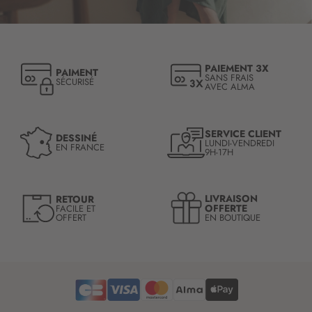
c
r
i
p
t
PAIEMENT 3X
PAIMENT
i
SANS FRAIS
SÉCURISÉ
AVEC ALMA
o
n
à
n
SERVICE CLIENT
DESSINÉ
LUNDI-VENDREDI
o
EN FRANCE
9H-17H
t
r
e
LIVRAISON
RETOUR
l
OFFERTE
FACILE ET
OFFERT
EN BOUTIQUE
e
t
t
r
e
d
’