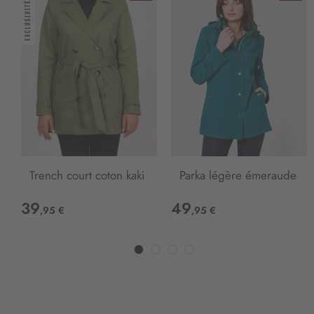
r
m
a
t
i
o
n
:
Trench court coton kaki
Parka légère émeraude
39
49
,95 €
,95 €