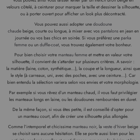
Vous pouvez ainsi vous laisser tenter par un trench droit beige en
velours côtelé, à ceinturer pour marquer la taille et dessiner la silhouette,
ou à porter ouvert pour afficher un look plus décontracté.
Vous pouvez aussi adopter une
doudoune
chaude
beige, courte ou longue, à mixer avec vos
pantalons
en jean en
journée ou vos bas chics en soirée. Si vous préférez une
parka
femme
ou un
duffle-coat
, vous trouvez également votre bonheur.
Pour bien choisir votre
manteau femme
et mettre en valeur votre
silhouette, il convient de s’attarder sur plusieurs critères. A savoir :
la matière (laine, coton, synthétique…), la coupe et la longueur, ainsi que
le style (à carreaux, uni, avec des poches, avec une ceinture…). Car
bien entendu la sélection variera selon vos envies et votre morphologie.
Par exemple si vous rêvez d’un manteau chaud, il vous faut privilégier
les manteaux longs en laine, ou les doudounes rembourrées en duvet.
De la même façon, si vous êtes petite, il est conseillé d’opter pour
un manteau court, afin de créer une silhouette plus allongée.
Comme l’intemporel et chicissime
manteau noir
, la
veste d’hiver
beige
se choisit sans aucune hésitation. Elle se porte aussi bien pour les