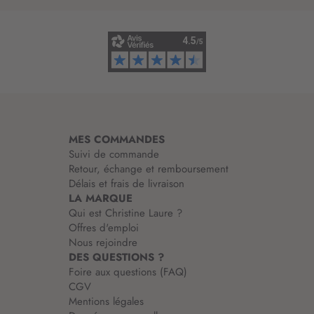
i
n
f
o
r
m
a
t
i
MES COMMANDES
o
Suivi de commande
n
Retour, échange et remboursement
:
Délais et frais de livraison
LA MARQUE
Qui est Christine Laure ?
Offres d'emploi
Nous rejoindre
DES QUESTIONS ?
Foire aux questions (FAQ)
CGV
Mentions légales