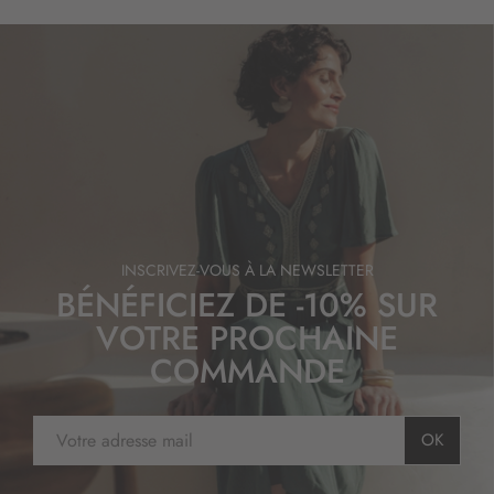
INSCRIVEZ-VOUS À LA NEWSLETTER
BÉNÉFICIEZ DE -10% SUR
VOTRE PROCHAINE
COMMANDE
I
OK
n
s