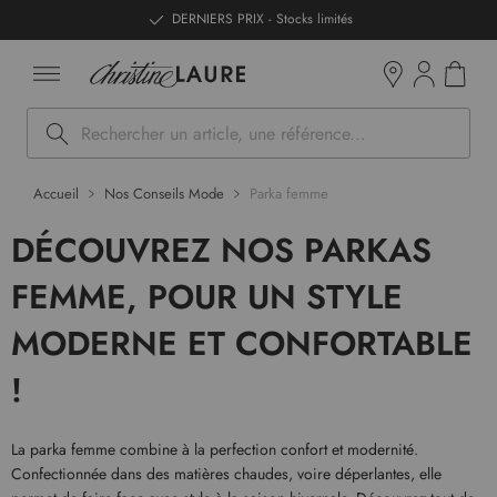
ntenu
DERNIERS PRIX - Stocks limités
Mon pan
Boutiques
Rechercher
Accueil
Nos Conseils Mode
Parka femme
DÉCOUVREZ NOS PARKAS
FEMME, POUR UN STYLE
MODERNE ET CONFORTABLE
!
La parka femme combine à la perfection confort et modernité.
Confectionnée dans des matières chaudes, voire déperlantes, elle