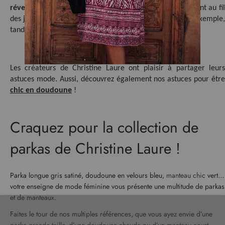
t
réversible
, qui vous aide à composer vos tenues facilement au fil 
i
des jours. Un jour, vous pouvez 
enfiler 
le côté rouge par exemple,
o
tandis qu’un autre, vous pouvez arborer la face blanche.
n
à
n
Les créateurs de Christine Laure ont plaisir à partager leurs 
o
t
chic en doudoune
 !
r
e
l
Craquez pour la collection de
e
t
parkas de Christine Laure !
t
r
e
Parka longue gris satiné, doudoune en velours bleu,
manteau chic
vert…
d
votre enseigne de mode féminine vous présente une multitude de parkas
’
i
et de manteaux.
n
Faites le tour de nos multiples références, que vous ayez envie d’une
f
parka grande taille
, d’une
doudoune chaude
ou d’un
manteau court
,