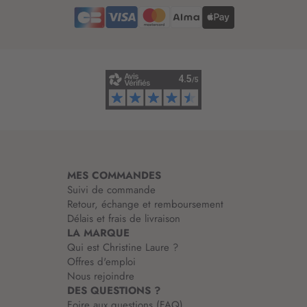
e
d
’
i
n
f
o
r
m
a
t
i
MES COMMANDES
o
Suivi de commande
n
Retour, échange et remboursement
:
Délais et frais de livraison
LA MARQUE
Qui est Christine Laure ?
Offres d'emploi
Nous rejoindre
DES QUESTIONS ?
Foire aux questions (FAQ)