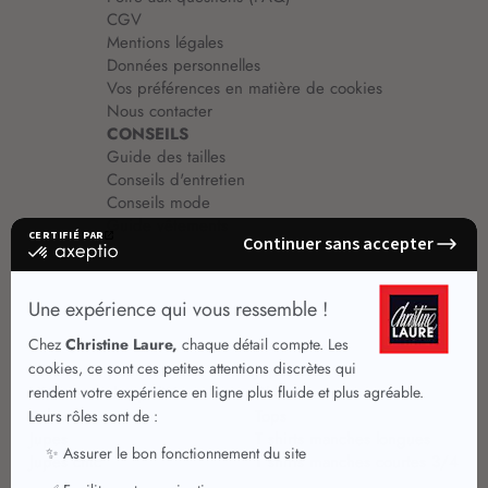
CGV
Mentions légales
Données personnelles
Vos préférences en matière de cookies
Nous contacter
CONSEILS
Guide des tailles
Conseils d'entretien
Conseils mode
Guide vêtements
Vêtements pour femmes
Jupes été
Vêtements de qualité
Chemisiers
Robes
Tops
Jupes
T shirts manches longues
Jupes chic
T shirts manches courtes 3/4