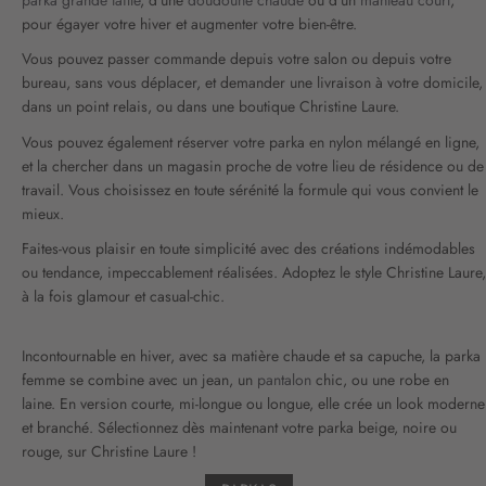
o
pour égayer votre hiver et augmenter votre bien-être.
r
m
Vous pouvez passer commande depuis votre salon ou depuis votre
a
bureau, sans vous déplacer, et demander une livraison à votre domicile,
t
dans un point relais, ou dans une boutique Christine Laure.
i
Vous pouvez également réserver votre parka en nylon mélangé en ligne,
o
et la chercher dans un magasin proche de votre lieu de résidence ou de
n
travail. Vous choisissez en toute sérénité la formule qui vous convient le
:
mieux.
Faites-vous plaisir en toute simplicité avec des créations indémodables
ou tendance, impeccablement réalisées. Adoptez le style Christine Laure,
à la fois glamour et casual-chic.
Incontournable en hiver, avec sa matière chaude et sa capuche, la parka
femme se combine avec un jean, un
pantalon
chic, ou une robe en
laine. En version courte, mi-longue ou longue, elle crée un look moderne
et branché. Sélectionnez dès maintenant votre parka beige, noire ou
rouge, sur Christine Laure !