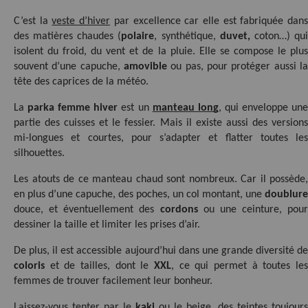
C’est la
veste d’hiver
 par excellence car elle est fabriquée dans
des matières chaudes (
polaire
, synthétique, 
duvet,
 coton…) qui
isolent du froid, du vent et de la pluie. Elle se compose le plus 
souvent d’une capuche, 
amovible
 ou pas, pour protéger aussi la 
tête des caprices de la météo.
La 
parka femme hiver
 est un 
manteau long
, qui enveloppe une
partie des cuisses et le fessier. Mais il existe aussi des versions 
mi-longues et courtes, pour s’adapter et flatter toutes les 
silhouettes.
Les atouts de ce manteau chaud sont nombreux. Car il possède, 
en plus d’une capuche, des poches, un col montant, une 
doublure
douce, et éventuellement des 
cordons
 ou une ceinture, pour 
dessiner la taille et limiter les prises d’air.
coloris
 et de tailles, dont le 
XXL
, ce qui permet à toutes les 
femmes de trouver facilement leur bonheur.
Laissez-vous tenter par le 
kaki
 ou le beige, des teintes toujours 