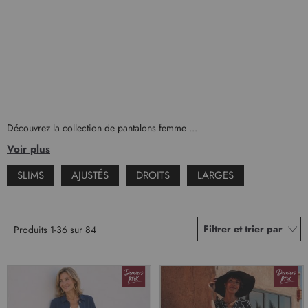
Découvrez la collection de pantalons femme ...
Voir plus
SLIMS
AJUSTÉS
DROITS
LARGES
Filtrer et trier par
Produits
1
-
36
sur
84