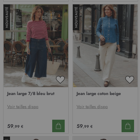
AJOUTER
AJO
À
À
Jean large 7/8 bleu brut
Jean large coton beige
MA
MA
LISTE
LIST
D’ENVIE
D’E
Voir tailles dispo
Voir tailles dispo
59
59
,99 €
,99 €