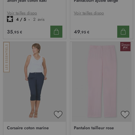
Short jean coton kaki
Pantacourt ajusté beige
e
MA
MA
LISTE
LIST
d
D’ENVIE
D’E
Voir tailles dispo
Voir tailles dispo
’
4
/
5
-
2
avis
i
n
49
35
,95 €
,95 €
f
o
r
m
a
t
i
o
n
:
AJOUTER
AJO
À
À
Corsaire coton marine
Pantalon tailleur rose
MA
MA
LISTE
LIST