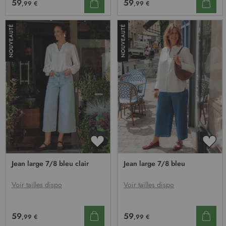
59
59
,99 €
,99 €
AJOUTER
AJO
À
À
Jean large 7/8 bleu clair
Jean large 7/8 bleu
MA
MA
LISTE
LIST
D’ENVIE
D’E
Voir tailles dispo
Voir tailles dispo
59
59
,99 €
,99 €