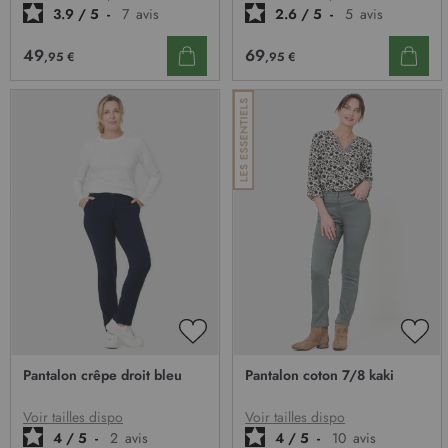
3.9
/
5
-
7
avis
2.6
/
5
-
5
avis
49
69
,95 €
,95 €
AJOUTER
AJO
À
À
Pantalon crêpe droit bleu
Pantalon coton 7/8 kaki
MA
MA
LISTE
LIST
D’ENVIE
D’E
Voir tailles dispo
Voir tailles dispo
4
/
5
-
2
avis
4
/
5
-
10
avis