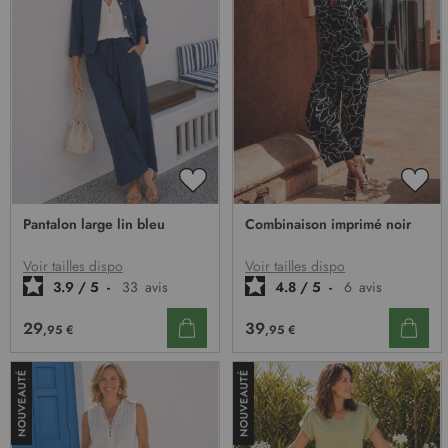
AJOUTER
AJO
À
À
Pantalon large lin bleu
Combinaison imprimé noir
MA
MA
LISTE
LIST
D’ENVIE
D’E
Voir tailles dispo
Voir tailles dispo
3.9
/
5
-
33
avis
4.8
/
5
-
6
avis
29
39
,95 €
,95 €