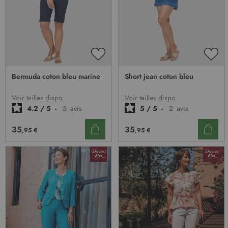
AJOUTER
AJO
À
À
Bermuda coton bleu marine
Short jean coton bleu
MA
MA
LISTE
LIST
D’ENVIE
D’E
Voir tailles dispo
Voir tailles dispo
4.2
/
5
-
5
avis
5
/
5
-
2
avis
35
35
,95 €
,95 €