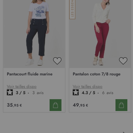
AJOUTER
AJO
À
À
Pantacourt fluide marine
Pantalon coton 7/8 rouge
MA
MA
LISTE
LIST
D’ENVIE
D’E
Voir tailles dispo
Voir tailles dispo
3
/
5
-
3
avis
4.3
/
5
-
6
avis
35
49
,95 €
,95 €
Pa
Sui
Page