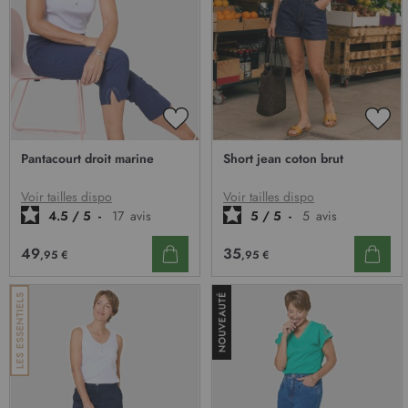
AJOUTER
AJO
À
À
Pantacourt droit marine
Short jean coton brut
MA
MA
LISTE
LIST
D’ENVIE
D’E
Voir tailles dispo
Voir tailles dispo
4.5
/
5
-
17
avis
5
/
5
-
5
avis
49
35
,95 €
,95 €