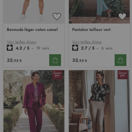
AJOUTER
AJO
À
À
Bermuda léger coton camel
Pantalon tailleur vert
MA
MA
LISTE
LIST
D’ENVIE
D’E
Voir tailles dispo
Voir tailles dispo
4.2
/
5
-
19
avis
2.7
/
5
-
6
avis
35
35
,95 €
,95 €