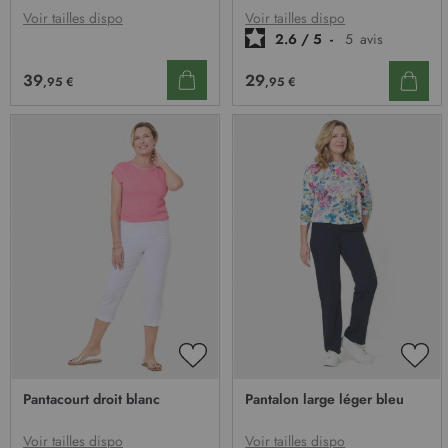
D’ENVIE
D’E
Voir tailles dispo
Voir tailles dispo
2.6
/
5
-
5
avis
39
29
,95 €
,95 €
AJOUTER
AJO
À
À
Pantacourt droit blanc
Pantalon large léger bleu
MA
MA
LISTE
LIST
D’ENVIE
D’E
Voir tailles dispo
Voir tailles dispo