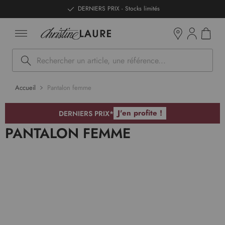
ntenu
DERNIERS PRIX - Stocks limités
Mon pan
Boutiques
Rechercher
Accueil
Pantalon femme
J'en profite !
DERNIERS PRIX*
PANTALON FEMME