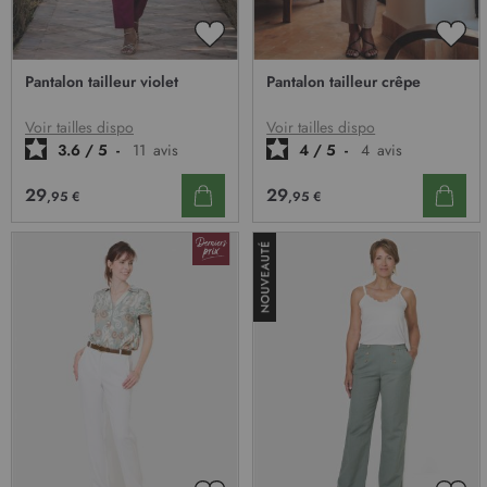
AJOUTER
AJO
À
À
Pantalon tailleur violet
Pantalon tailleur crêpe
MA
MA
LISTE
LIST
D’ENVIE
D’E
Voir tailles dispo
Voir tailles dispo
3.6
/
5
-
11
avis
4
/
5
-
4
avis
29
29
,95 €
,95 €