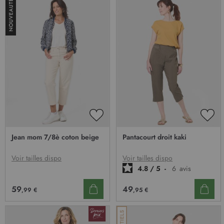
AJOUTER
AJO
À
À
Jean mom 7/8è coton beige
Pantacourt droit kaki
MA
MA
LISTE
LIST
D’ENVIE
D’E
Voir tailles dispo
Voir tailles dispo
4.8
/
5
-
6
avis
59
49
,99 €
,95 €