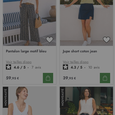
AJOUTER
AJO
À
À
Pantalon large motif bleu
Jupe short coton jean
MA
MA
LISTE
LIST
D’ENVIE
D’E
Voir tailles dispo
Voir tailles dispo
4.6
/
5
-
7
avis
4.3
/
5
-
10
avis
59
39
,95 €
,95 €