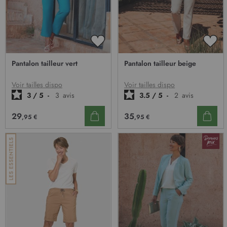
AJOUTER
AJO
À
À
Pantalon tailleur vert
Pantalon tailleur beige
MA
MA
LISTE
LIST
D’ENVIE
D’E
Voir tailles dispo
Voir tailles dispo
3
/
5
-
3
avis
3.5
/
5
-
2
avis
29
35
,95 €
,95 €