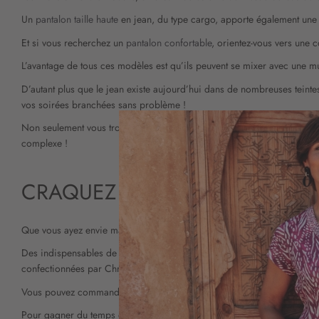
Un
pantalon taille haute
en jean, du type cargo, apporte également une
Et si vous recherchez un
pantalon confortable
, orientez-vous vers une 
L’avantage de tous ces modèles est qu’ils peuvent se mixer avec une mult
D’autant plus que le jean existe aujourd’hui dans de nombreuses teintes
vos soirées branchées sans problème !
Non seulement vous trouvez un bas parfait pour votre blouse rayée, mais
complexe !
CRAQUEZ POUR LA COLLECTIO
Que vous ayez envie maintenant de pantalons évasés, ou d’un denim de q
Des indispensables de la mode comme des
nouveautés
inratables vous
confectionnées par Christine Laure.
Vous pouvez commander, en ligne et recevoir votre colis chez vous, dan
Pour gagner du temps et être certaine d’avoir la bonne référence, vous p