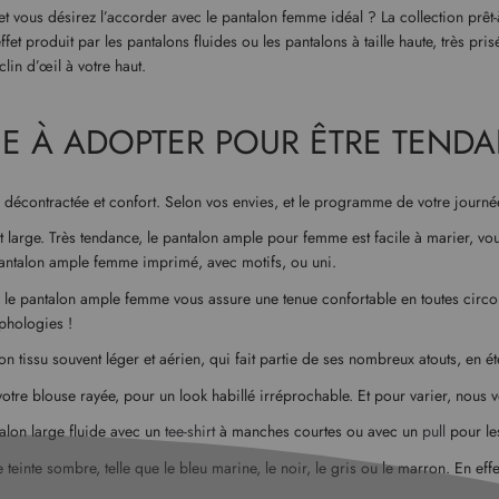
 vous désirez l’accorder avec le pantalon femme idéal ? La collection prêt-
t produit par les pantalons fluides ou les pantalons à taille haute, très pr
lin d’œil à votre haut.
ÈCE À ADOPTER POUR ÊTRE TEND
 décontractée et confort. Selon vos envies, et le programme de votre journée
t large. Très tendance, le pantalon ample pour femme est facile à marier, vo
e pantalon ample femme imprimé, avec motifs, ou uni.
, le pantalon ample femme vous assure une tenue confortable en toutes circon
rphologies !
n tissu souvent léger et aérien, qui fait partie de ses nombreux atouts, en 
 votre blouse rayée, pour un look habillé irréprochable. Et pour varier, nous
alon large fluide avec un
tee-shirt
à manches courtes ou avec un
pull
pour le
teinte sombre, telle que le bleu marine, le noir, le gris ou le marron. En eff