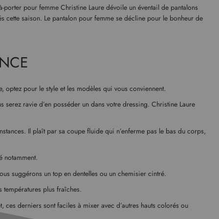
à-porter pour femme Christine Laure dévoile un éventail de pantalons
isés cette saison. Le pantalon pour femme se décline pour le bonheur de
ANCE
, optez pour le style et les modèles qui vous conviennent.
us serez ravie d’en posséder un dans votre dressing. Christine Laure
stances. Il plaît par sa coupe fluide qui n’enferme pas le bas du corps,
été notamment.
 vous suggérons un top en dentelles ou un chemisier cintré.
s températures plus fraîches.
et, ces derniers sont faciles à mixer avec d’autres hauts colorés ou