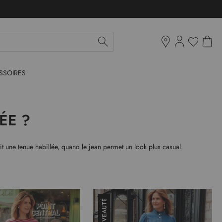
Mon pan
Ma liste d'env
Boutiques
SSOIRES
ÉE ?
t une tenue habillée, quand le jean permet un look plus casual.