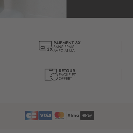
i
p
t
i
o
n
à
PAIEMENT 3X
SANS FRAIS
n
AVEC ALMA
o
t
r
RETOUR
e
FACILE ET
OFFERT
l
e
t
t
r
e
d
’
i