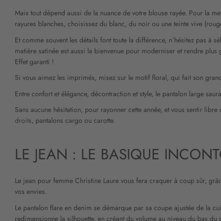
Mais tout dépend aussi de la nuance de votre blouse rayée. Pour la mett
rayures blanches, choisissez du blanc, du noir ou une teinte vive (rou
Et comme souvent les détails font toute la différence, n’hésitez pas à s
matière satinée est aussi la bienvenue pour moderniser et rendre plus
Effet garanti !
Si vous aimez les imprimés, misez sur le motif floral, qui fait son gra
Entre confort et élégance, décontraction et style, le pantalon large sau
Sans aucune hésitation, pour rayonner cette année, et vous sentir lib
droits
, pantalons cargo ou carotte.
LE JEAN : LE BASIQUE INCON
Le jean pour femme Christine Laure vous fera craquer à coup sûr, grâce
vos envies.
Le pantalon flare en denim se démarque par sa coupe ajustée de la cuis
redimensionne la silhouette, en créant du volume au niveau du bas du 