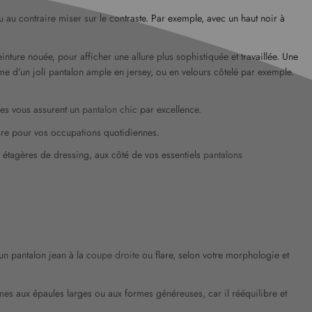
u au contraire miser sur le contraste. Par exemple, avec un haut noir à
inture nouée, pour afficher une allure plus sophistiquée et travaillée. Une
 d’un joli pantalon ample en jersey, ou en velours côtelé par exemple.
èles vous assurent un
pantalon chic
par excellence.
ncore pour vos occupations quotidiennes.
 étagères de dressing, aux côté de vos essentiels
pantalons
un pantalon jean à la
coupe droite
ou flare, selon votre morphologie et
mes aux épaules larges ou aux formes généreuses, car il rééquilibre et