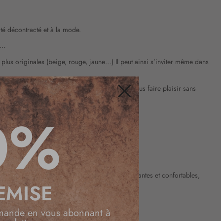
té décontracté et à la mode.
r…
 plus originales (beige, rouge, jaune…) Il peut ainsi s’inviter même dans
ouvent de votre placard. C’est l’occasion de vous faire plaisir sans
Fermer
0%
s n’avez qu’à parcourir notre collection.
ures tenues grâce aux créations féminines, élégantes et confortables,
EMISE
ce qui est le plus pratique pour vous.
mande en vous abonnant à
utique de votre choix.