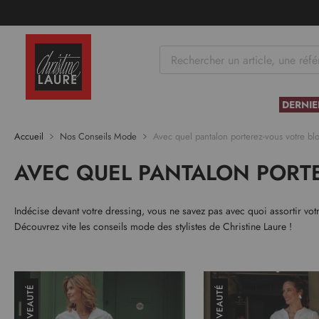
tenu
DERNIE
Accueil
Nos Conseils Mode
Avec quel pantalon porterez-vous votre bl
AVEC QUEL PANTALON PORTE
Indécise devant votre dressing, vous ne savez pas avec quoi assortir vot
Découvrez vite les conseils mode des stylistes de Christine Laure !