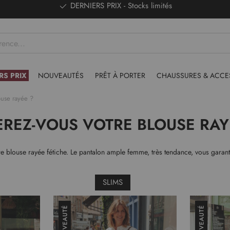
DERNIERS PRIX - Stocks limités
RS PRIX
NOUVEAUTÉS
PRÊT À PORTER
CHAUSSURES & ACCE
ouse rayée ?
REZ-VOUS VOTRE BLOUSE RAY
re blouse rayée fétiche. Le pantalon ample femme, très tendance, vous garanti
SLIMS