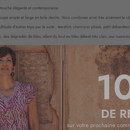
 touche élégante et contemporaine.
coupe ample et large en toile denim. Vous combinez ainsi très aisément le cô
itude d’autres tops par la suite : tee-shirt,
chemisier
plissé, petit débardeu
, des dégradés de bleu, allant du brut au bleu délavé très clair, aux nuances
 en outre, vous vous offrez une nouveauté, que vous pourrez ressortir très s
1
N CHRISTINE LAURE
ualité aux jambes bootcut ou droites, pour assortir votre blouse rayée, vou
 attendent à prix imbattable. Composez facilement et sereinement vos meille
DE R
s un point relais ou dans un magasin de l’enseigne. C’est vous qui décidez 
sur votre prochaine com
ouvez aussi réserver votre article en ligne, et aller le récupérer dans la bo