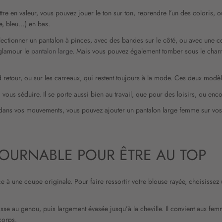
re en valeur, vous pouvez jouer le ton sur ton, reprendre l’un des coloris, o
ge, bleu…) en bas.
électionner un pantalon à pinces, avec des bandes sur le côté, ou avec une ce
 glamour le
pantalon large
. Mais vous pouvez également tomber sous le charme
nd retour, ou sur les carreaux, qui restent toujours à la mode. Ces deux mod
ra vous séduire. Il se porte aussi bien au travail, que pour des loisirs, ou e
re dans vos mouvements, vous pouvez ajouter un pantalon large femme sur vos
TOURNABLE POUR ÊTRE AU TOP
 à une coupe originale. Pour faire ressortir votre blouse rayée, choisissez 
se au genou, puis largement évasée jusqu’à la cheville. Il convient aux fem
corps.