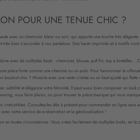
t
r
e
LON POUR UNE TENUE CHIC ?
l
e
t
haute avec un chemisier blanc ou noir, qui apporte une touche très élégante. 
t
nt très bien s’accorder à vos pantalons. Des hauts imprimés et à motifs iront
r
e
bine avec de multiples hauts : chemisier, blouse, pull fin, top à bretelles… C
d
’
 une pièce forte comme une chemise ou un polo. Pour harmoniser la silhoue
i
 bootcut chic ? Mixez-le avec une veste cintrée ou un haut ajusté qui flatte
n
f
ec subtilité et élégance votre féminité. Il peut aussi bien composer un look 
o
ressing, vous faire plaisir, ou pour trouver la pièce basique qui vous manqu
r
ix irrésistibles. Consultez-les dès à présent pour commander en ligne sans a
m
avec notre service de e-réservation et la géolocalisation !
a
t
 ton en toutes circonstances. Vous créez facilement de multiples looks, en le
i
o