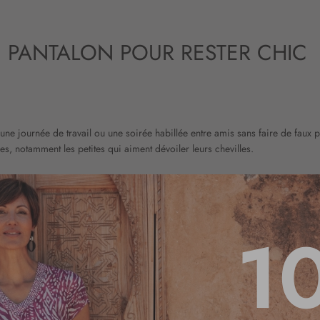
 PANTALON POUR RESTER CHIC
ne journée de travail ou une soirée habillée entre amis sans faire de faux p
, notamment les petites qui aiment dévoiler leurs chevilles.
. Le pantalon droit est adapté pour toutes les femmes qui veulent un rendu cl
1
is aussi pour les femmes rondes.
 à l’aise toute la journée, et la couleur noire peut être très chic avec quelque
n taille haute est également un pantalon qui peut convenir pour une tenue élé