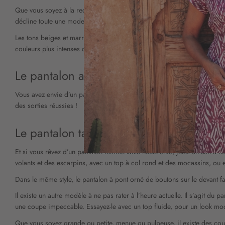
Que vous soyez à la recherche d’un
pantalon fluide
chic pour l’été, ou
décline toute une mode élégante et féminine dans une large gamme de ta
Les tons beiges et marron ont toujours le vent en poupe cette saison.
couleurs plus intenses ou pastel.
Le pantalon ample
Vous avez envie d’un
pantalon ample
chic pour combiner élégance et con
des sorties réussies !
Le pantalon taille haute
Et si vous rêvez d’un pantalon femme taille haute chic, jetez un œil à no
volants et des escarpins, avec un top à col rond et des mocassins, ou
Dans le même style, le pantalon à pont orné de boutons sur le devant fai
Il existe un autre modèle à ne pas rater à l’heure actuelle. Il s’agit du
une coupe impeccable. Essayez-le avec un top fluide, pour un look mo
Que vous soyez grande ou petite, menue ou pulpeuse, il existe des cou