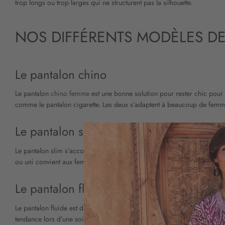
trop longs ou trop larges qui ne structurent pas la silhouette.
NOS DIFFÉRENTS MODÈLES DE
Le pantalon chino
Le pantalon
chino femme
est une bonne solution pour rester chic pour u
comme le pantalon cigarette. Les deux s’adaptent à beaucoup de femmes
Le pantalon slim, droit et large
Le pantalon slim s’accorde également très bien à une tenue chic et sobre
ou uni convient aux femmes minces qui veulent donner du volume, ma
Le pantalon fluide
Le pantalon fluide est d’un confort sans nom, il est idéal pour se sentir
tendance lors d’une soirée, et reste très féminin et élégant. Un pantalo