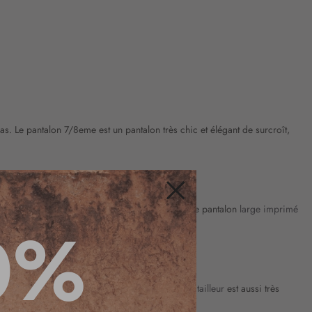
as. Le pantalon 7/8eme est un pantalon très chic et élégant de surcroît,
assique et sobre : en noir, il est très élégant. Le pantalon
large imprimé
Fermer
0%
s accessoires et un joli haut moulant. Le pantalon
tailleur
est aussi très
gante : idéal avec un
chemisier
rentré dedans.