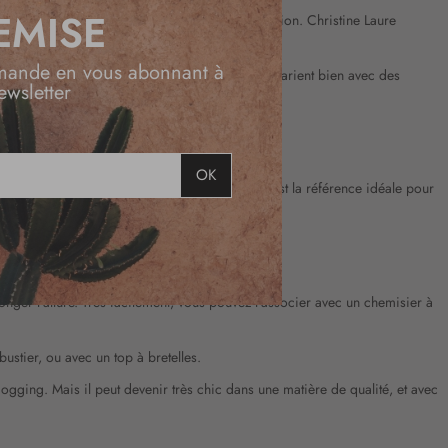
EMISE
 dénicher la référence idéale dans notre collection. Christine Laure
mande en vous abonnant à
 beige camel par exemple. Deux nuances qui se marient bien avec des
ewsletter
OK
ambe, et à la taille entièrement élastiquée. C’est la référence idéale pour
longer l’allure. Très facilement, vous pouvez l’associer avec un chemisier à
ustier, ou avec un top à bretelles.
 jogging. Mais il peut devenir très chic dans une matière de qualité, et avec