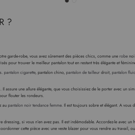
R ?
s votre garde-robe, vous avez sûrement des pièces chics, comme une
robe
noi
visés pour trouver le meilleur pantalon tout en restant très élégante et féminin
s
.
pantalon cigarette
, pantalon chino,
pantalon de tailleur
droit,
pantalon flui
. Il assure une allure élégante, que vous choisissiez de le porter avec un si
pour flouter les rondeurs.
ez au
pantalon noir tendance femme
. Il est toujours sobre et élégant. A vous
e dressing, si vous n’en avez pas. Il est indémodable. Accordez-le avec un ha
coordonner cette pièce avec une veste blazer pour vous rendre au travail, 