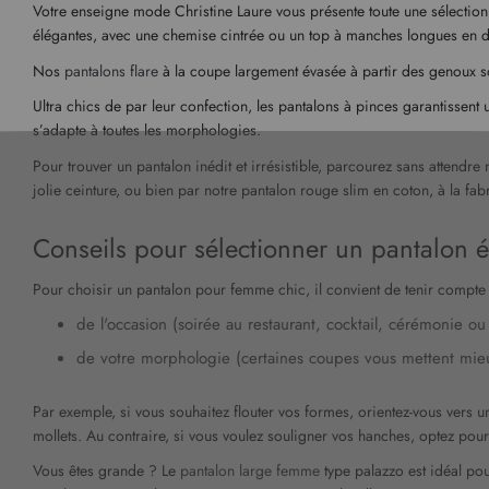
Votre enseigne mode Christine Laure vous présente toute une sélection 
élégantes, avec une chemise cintrée ou un top à manches longues en de
Nos
pantalons flare
à la coupe largement évasée à partir des genoux 
Ultra chics de par leur confection, les pantalons à pinces garantissent
s’adapte à toutes les morphologies.
Pour trouver un pantalon inédit et irrésistible, parcourez sans attendre
jolie ceinture, ou bien par notre pantalon rouge slim en coton, à la fab
Conseils pour sélectionner un pantalon 
Pour choisir un pantalon pour femme chic, il convient de tenir compte
de l'occasion (soirée au restaurant, cocktail, cérémonie o
de votre morphologie (certaines coupes vous mettent mieu
Par exemple, si vous souhaitez flouter vos formes, orientez-vous vers 
mollets. Au contraire, si vous voulez souligner vos hanches, optez pou
Vous êtes grande ? Le
pantalon large femme
type palazzo est idéal pou