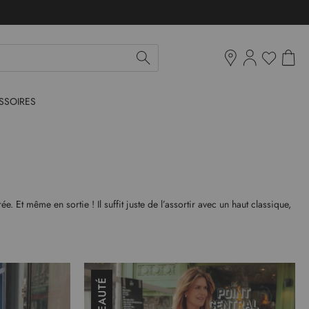
Mon pan
Ma liste d'env
Boutiques
SSOIRES
Et même en sortie ! Il suffit juste de l’assortir avec un haut classique,