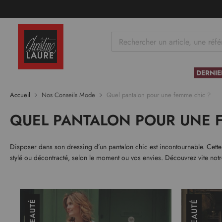
tenu
DERNIE
Accueil
Nos Conseils Mode
Quel pantalon pour une femme chic ?
QUEL PANTALON POUR UNE 
Disposer dans son dressing d’un pantalon chic est incontournable. Cette p
stylé ou décontracté, selon le moment ou vos envies. Découvrez vite not