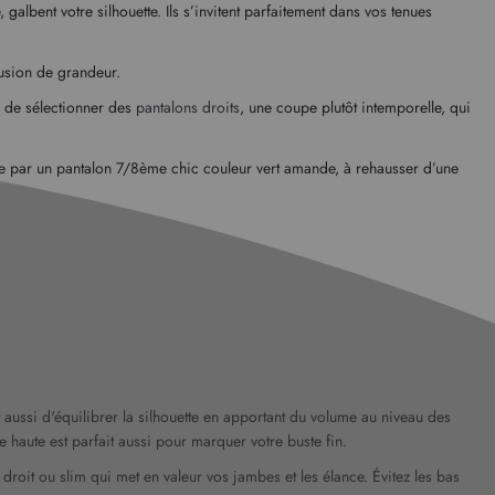
lbent votre silhouette. Ils s’invitent parfaitement dans vos tenues
lusion de grandeur.
ns de sélectionner des
pantalons droits
, une coupe plutôt intemporelle, qui
le par un pantalon 7/8ème chic couleur vert amande, à rehausser d’une
 aussi d'équilibrer la silhouette en apportant du volume au niveau des
lle haute est parfait aussi pour marquer votre buste fin.
droit ou slim qui met en valeur vos jambes et les élance. Évitez les bas