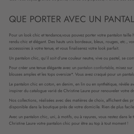
QUE PORTER AVEC UN PANTA
Pour un look chic et tendance,vous pouvez porter votre pantalon taille 
rendu chic et élégant. Des hauts unis bordeaux, bleus, rouges, etc., vo
accessoires à votre tenue, et vous finaliserez votre look parfait.
Un pantalon chic, qu’il soit d’une couleur neutre, vive ou pastel, se com
Pour créer une tenue élégante avec un
pantalon confortable
, misez sur
blouses amples et les tops oversize*. Vous avez craqué pour un pantalon
Le pantalon chic en coton, en denim, en lin ou en synthétique, révèle av
inspirer du catalogue varié de Christine Laure pour renouveler votre d
Nos collections, réalisées avec des matières de choix, affichent des pr
disponible dans la boutique près de votre domicile. Rien de plus facile 
Avec un pantalon chic, uni, à motifs, ou à rayures, vous restez dans le
Christine Laure votre pantalon chic pour être au top à tout moment !