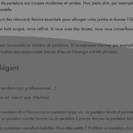
de pantalons aux coupes modernes et variées. Nos jeans slim, par exemple, ga
ntelle.
sont des
vêtements
femme essentiels pour allonger votre jambe et donner l’il
 un look soigné, voire raffiné. Si vous avez des doutes, nous vous conseillo
 nos
nouveautés en matière de pantalons
. Et laissez-vous charmer par exemp
rication éco-responsable (moins d’eau et d’énergie ont été utilisées).
élégant
 :
u rendez-vous professionnel...)
x en valeur que d'autres).
un
pantalon droit femme
ou un pantalon
large uni
. Le pantalon bootcut permet
r un
pantalon carotte femme
ou un pantalon
à pinces femme
. Le pantalon tai
r composer une allure habillée. Vous êtes petite ? Préférez un pantalon chic 