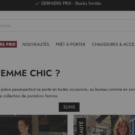
DERNIERS PRIX - Stocks limités
RS PRIX
NOUVEAUTÉS
PRÊT À PORTER
CHAUSSURES & ACCE
FEMME CHIC ?
ièce passe-partout se porte en toutes occasions, au bureau comme en soirée. 
re collection de
pantalons femme
.
SLIMS