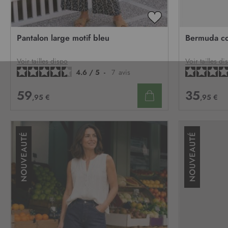
AJOUTER
À
Pantalon large motif bleu
Bermuda co
MA
LISTE
D’ENVIE
Voir tailles dispo
Voir tailles di
4.6
/
5
-
7
avis
59
35
,95 €
,95 €