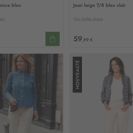
n
À
pince bleu
Jean large 7/8 bleu clair
:
MA
LISTE
D’ENVIE
spo
Voir tailles dispo
59
,99 €