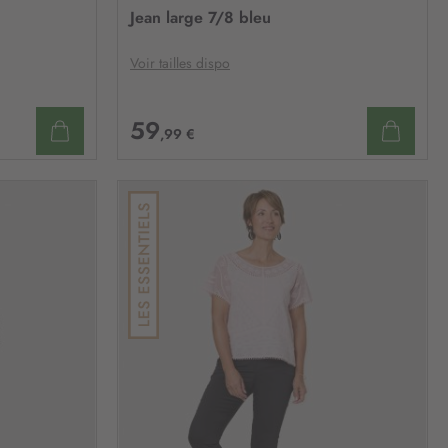
À
À
Jean large 7/8 bleu
MA
MA
LISTE
LISTE
D’ENVIE
D’ENV
Voir tailles dispo
59
,99 €