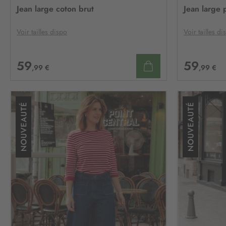
À
Jean large coton brut
Jean large 
MA
LISTE
D’ENVIE
Voir tailles dispo
Voir tailles di
59
59
,99 €
,99 €