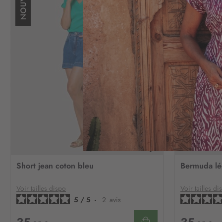
AJOUTER
À
Short jean coton bleu
Bermuda lé
MA
LISTE
D’ENVIE
Voir tailles dispo
Voir tailles di
5
/
5
-
2
avis