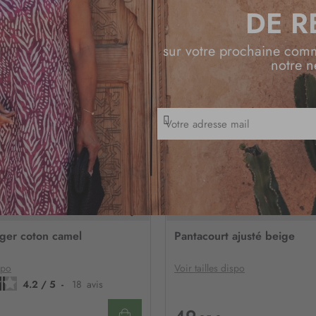
DE R
sur votre prochaine com
notre n
I
n
s
c
r
i
p
t
AJOUTER
i
À
ger coton camel
Pantacourt ajusté beige
MA
o
LISTE
n
D’ENVIE
spo
Voir tailles dispo
à
4.2
/
5
-
18
avis
n
o