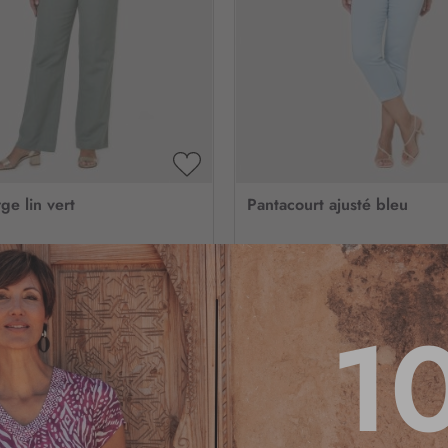
AJOUTER
À
ge lin vert
Pantacourt ajusté bleu
MA
LISTE
D’ENVIE
spo
Voir tailles dispo
4
/
5
-
1
avis
3
/
5
-
2
av
49
1
,95 €