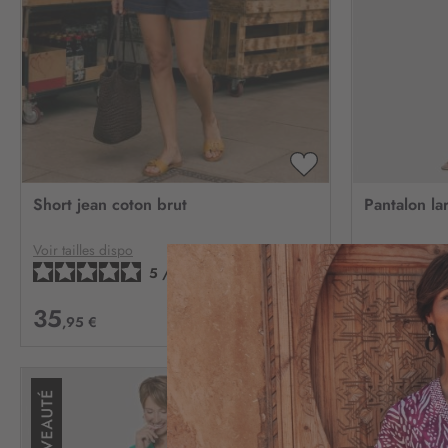
AJOUTER
À
Short jean coton brut
Pantalon lar
MA
LISTE
D’ENVIE
Voir tailles dispo
Voir tailles di
5
/
5
-
4
avis
35
59
,95 €
,95 €