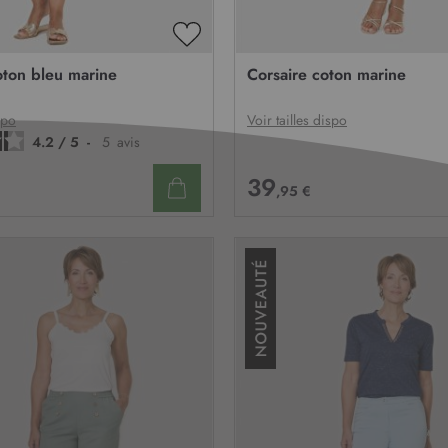
AJOUTER
À
ton bleu marine
Corsaire coton marine
MA
LISTE
D’ENVIE
spo
Voir tailles dispo
4.2
/
5
-
5
avis
39
,95 €