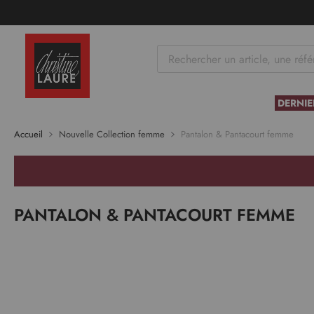
tenu
DERNIE
Accueil
Nouvelle Collection femme
Pantalon & Pantacourt femme
PANTALON & PANTACOURT FEMME