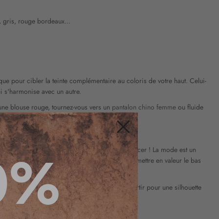
 gris, rouge bordeaux...
ue pour cibler la teinte complémentaire au coloris de votre haut. Celui-
qui s'harmonise avec un autre.
une blouse rouge, tournez-vous vers un
pantalon chino femme
ou fluide
Fermer
0%
couleurs tendance de la saison, inutile de vous forcer ! La mode est un
s couleurs sombres. Au contraire, si vous voulez mettre en valeur le bas
es teintes entre le haut et le bas et de les assortir pour une silhouette