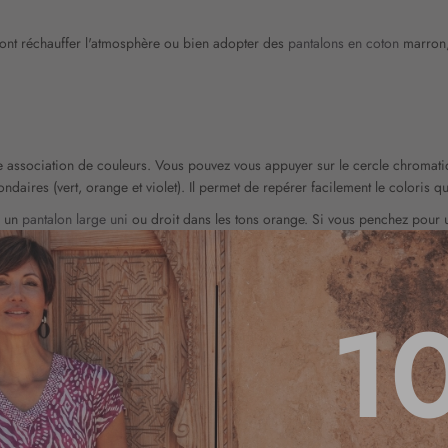
 vont réchauffer l'atmosphère ou bien adopter des
pantalons en coton
marron,
ne association de couleurs. Vous pouvez vous appuyer sur le cercle chromatiq
ondaires (vert, orange et violet). Il permet de repérer facilement le coloris 
s un
pantalon large uni
ou droit dans les tons orange. Si vous penchez pour 
 et équilibré.
1
des teintes selon votre style personnel et vos envies. Si vous n'aimez pas les 
, si vous souhaitez affiner votre silhouette, il est préférable d'opter pour de
ton vif.
ération l'occasion visée et la saison. Il est essentiel aussi de bien combiner l
emme
pour trouver vos futures pièces fétiches.
r :