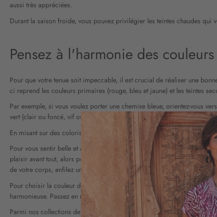
aussi très appréciées.
Durant la saison froide, vous pouvez privilégier les teintes chaudes qui
Pensez à l'harmonie des couleurs
Pour que votre tenue soit impeccable, il est crucial de réaliser une bon
ci reprend les couleurs primaires (rouge, bleu et jaune) et les teintes sec
Par exemple, si vous voulez porter une chemise bleue, orientez-vous ver
vert (clair ou foncé, vif ou pastel...).
En misant sur des coloris complémentaires, vous créez un effet esthétique
Pour vous sentir belle et à l'aise, il est important aussi de sélectionner 
plaisir avant tout, alors portez les nuances qui vous font vibrer. De même
de votre corps, enfilez un
pantalon cigarette femme
par exemple dans un 
Pour choisir la couleur de votre pantalon, il convient de prendre en consid
harmonieuse. Passez en revue notre
nouvelle collection de pantalons f
Parmi nos collections de vêtements femme, prenez le temps de découvri