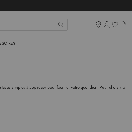
Mon pan
Ma liste d'env
Boutiques
SSOIRES
tuces simples à appliquer pour faciliter votre quotidien. Pour choisir la