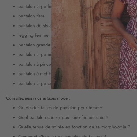
pantalon large femme
pantalon flare
pantalon de style élégant
legging femme
pantalon grande taille femme
pantalon large imprimé
pantalon à pinces femme
pantalon à motifs
pantalon large cropped
Consultez aussi nos astuces mode :
Guide des tailles de pantalon pour femme
Quel pantalon choisir pour une femme chic ?
Quelle tenue de soirée en fonction de sa morphologie ?
Comment s'habiller en pantalon de tailleur ?