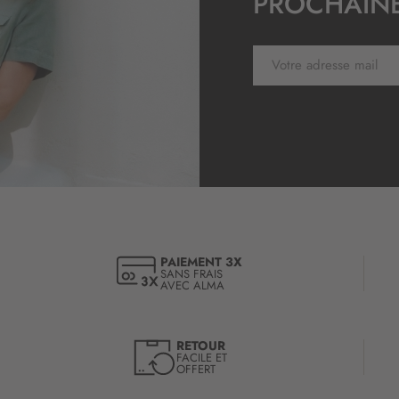
PROCHAIN
:
I
n
s
c
r
i
p
t
i
o
n
à
PAIEMENT 3X
SANS FRAIS
n
AVEC ALMA
o
t
r
RETOUR
e
FACILE ET
OFFERT
l
e