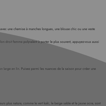
ent avec une chemise à manches longues, une blouse chic ou une veste
alon droit femme
polyvalent à porter le plus souvent, appuyez-vous aussi
on large en lin
. Puisez parmi les nuances de la saison pour créer une
rs plus nature, comme le vert kaki, le beige sable et le jaune ocre, sont