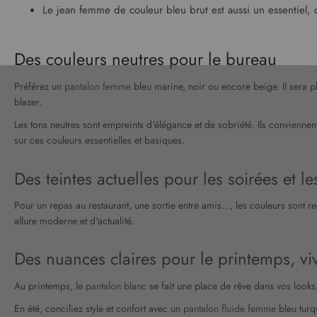
Le
jean femme
de couleur bleu brut est aussi un essentiel, q
Des couleurs neutres pour le bureau
Préférez un
pantalon femme
bleu marine, noir ou encore beige. Il sera p
blazer.
Les tons neutres sont empreints d'élégance et de sobriété. Ils convienne
sur ces couleurs essentielles et basiques.
Des teintes actuelles pour les soirées et le
Pour un repas au restaurant, une sortie entre amis..., les couleurs son
allure moderne et d'actualité.
Des nuances claires pour le printemps, viv
Au printemps, le
pantalon blanc
se fait une place de rêve dans vos looks, 
En été, conciliez style et confort avec un
pantalon fluide femme
bleu turq