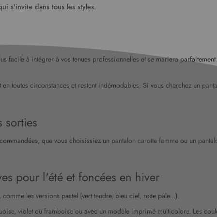
ui s'invite dans tous les styles.
lus facile à intégrer à vos tenues professionnelles et se mariera parfaitem
nt en toutes circonstances et restent indémodables. Si vous cherchez un
pant
s sorties
t recommandées, que vous choisissiez un
pantalon carotte femme
ou un
pantal
es pour l'été et foncées en hiver
comme les versions pastel (vert tendre, bleu ciel, rose pâle...).
uoise, violet ou framboise ou avec un modèle imprimé multicolore. Les couleu