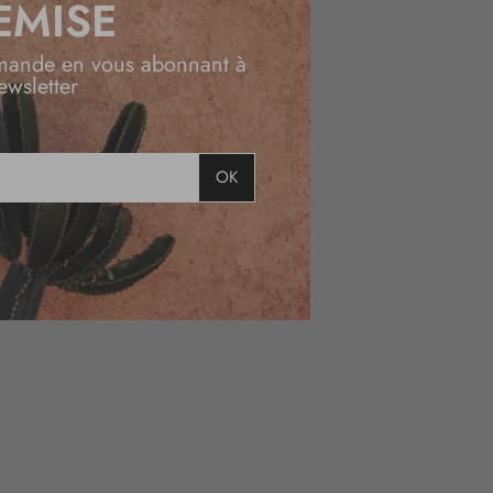
EMISE
mande en vous abonnant à
ewsletter
OK