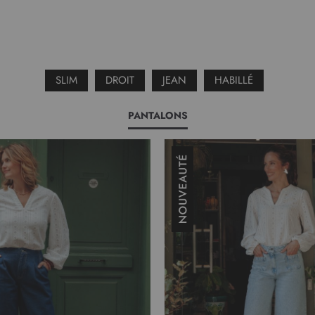
SLIM
DROIT
JEAN
HABILLÉ
PANTALONS