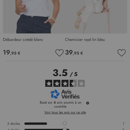
Débardeur cotelé blanc
Chemisier rayé lin bleu
R
19
39
,95 €
,95 €
AJOUTER
AJO
À
À
MA
MA
3.5
LISTE
LIS
/
5
D’ENVIE
D’E
Basé sur
4
avis soumis à un
contrôle
Voir tous les avis sur ce site
5
étoiles
1