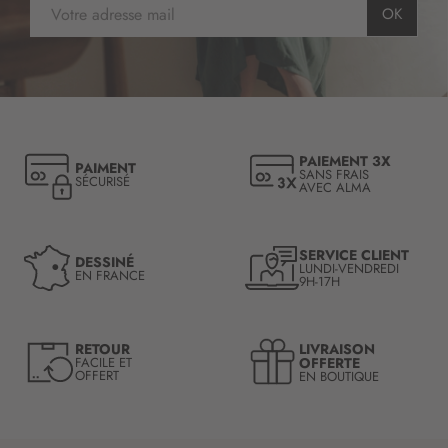
I
OK
n
s
c
r
i
p
t
PAIEMENT 3X
PAIMENT
i
SANS FRAIS
SÉCURISÉ
AVEC ALMA
o
n
à
n
SERVICE CLIENT
DESSINÉ
LUNDI-VENDREDI
o
EN FRANCE
9H-17H
t
r
e
LIVRAISON
RETOUR
l
OFFERTE
FACILE ET
OFFERT
EN BOUTIQUE
e
t
t
r