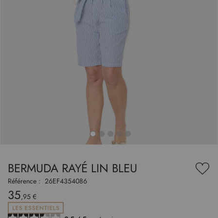
to
nning
e
BERMUDA RAYÉ LIN BLEU
es
Ajou
ry
à
Référence :
26EF4354086
ma
35
liste
,95 €
d’en