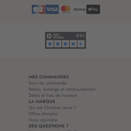
e
d
’
i
n
f
o
r
m
a
t
i
MES COMMANDES
o
Suivi de commande
n
Retour, échange et remboursement
:
Délais et frais de livraison
LA MARQUE
Qui est Christine Laure ?
Offres d'emploi
Nous rejoindre
DES QUESTIONS ?