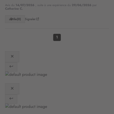
l
Avis du
14/07/2026
, suite à une expérience du
29/06/2026
par
e
Catherine C.
t
t
Utile
(0)
Signaler
r
e
d
1
’
i
n
f
o
r
m
a
t
i
o
n
: