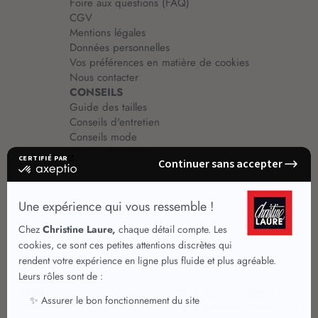
Foire aux questions (FAQ)
CGV
Mentions légales
Données personnelles
Vos préférences en matière de cookies
Nous contacter
CONSEILS
Guide des tailles
Conseils d'entretien
Conseils mode
Guide vêtements
Vêtements pour femmes
Jupes été
Vêtements de qualité
Chemisiers
Robes
Tops
Jupes
T shirts manches longues
Jupes chic
T shirts manches courtes 3/4