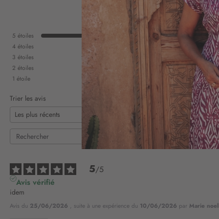
5
étoiles
4
étoiles
3
étoiles
2
étoiles
1
étoile
Trier les avis
5
/
5
Avis vérifié
idem
Avis du
25/06/2026
, suite à une expérience du
10/06/2026
par
Marie noel