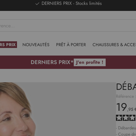
DERNIERS PRIX - Stocks limités
RS PRIX
NOUVEAUTÉS
PRÊT À PORTER
CHAUSSURES & ACCE
DERNIERS PRIX*
J'en profite !
DÉB
Référence 
19
,95 
- Débardeu
- Coupe dr