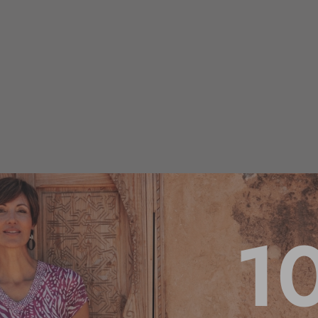
1
5
/
5
Basé sur
6
avis soumis à un