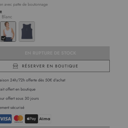
ien avec patte de boutonnage
 manches
te
aquée poitrine
:
Blanc
tch et doux
esure 1,75m et porte une taille 1
gueur :
60 cm pour la première taille
EN RUPTURE DE STOCK
RÉSERVER EN BOUTIQUE
raison 24h/72h offerte dès 50€ d'achat
rait offert en boutique
our offert sous 30 jours
ement sécurisé