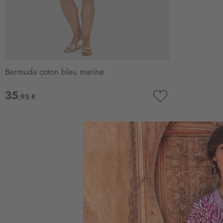
Bermuda coton bleu marine
35
,95 €
AJOUTER
À
MA
LISTE
D’ENVIE