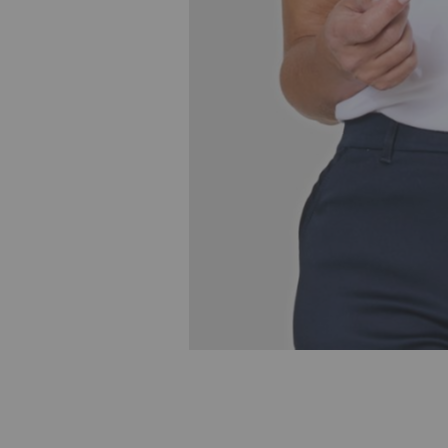
Skip to
the
beginning
of the
images
gallery