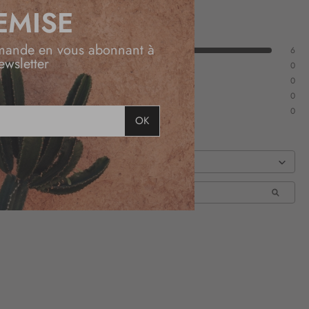
EMISE
mande en vous abonnant à
6
ewsletter
0
0
0
0
OK