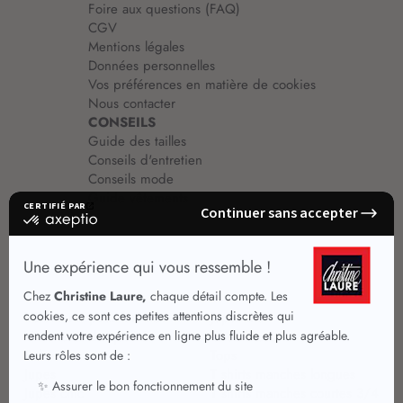
Foire aux questions (FAQ)
CGV
Mentions légales
Données personnelles
Vos préférences en matière de cookies
Nous contacter
CONSEILS
Guide des tailles
Conseils d'entretien
Conseils mode
Guide vêtements
Vêtements pour femmes
Jupes été
Vêtements de qualité
Chemisiers
Robes
Tops
Jupes
T shirts manches longues
Jupes chic
T shirts manches courtes 3/4