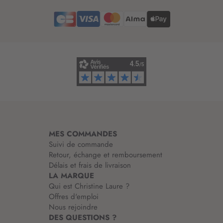
r
l
e
e
d
t
’
t
i
r
n
e
f
d
o
’
r
i
m
n
a
f
t
o
i
r
MES COMMANDES
o
m
Suivi de commande
n
a
Retour, échange et remboursement
:
t
Délais et frais de livraison
i
LA MARQUE
o
Qui est Christine Laure ?
n
Offres d'emploi
:
Nous rejoindre
DES QUESTIONS ?