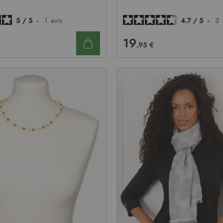
D’ENVIE
5
/
5
-
1
avis
4.7
/
5
-
3
19
,95 €