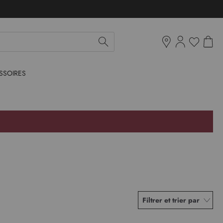
Mon pan
Ma liste d'env
Boutiques
SSOIRES
Filtrer et trier par