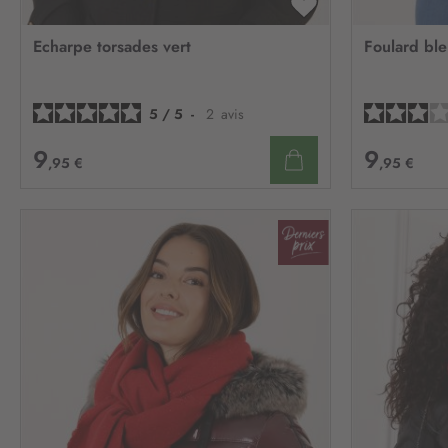
AJOUTER
À
Echarpe torsades vert
Foulard bleu
MA
LISTE
D’ENVIE
5
/
5
-
2
avis
9
9
,95 €
,95 €