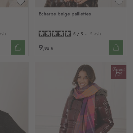
AJOUTER
AJOU
À
À
Echarpe beige paillettes
MA
MA
LISTE
LISTE
D’ENVIE
D’ENV
avis
5
/
5
-
2
avis
9
,95 €