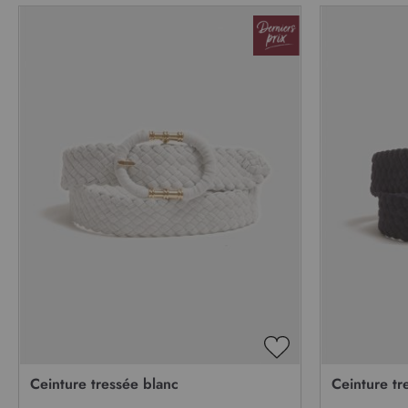
AJOUTER
À
Ceinture tressée blanc
Ceinture tr
MA
LISTE