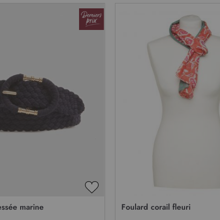
AJOUTER
À
essée marine
Foulard corail fleuri
MA
LISTE