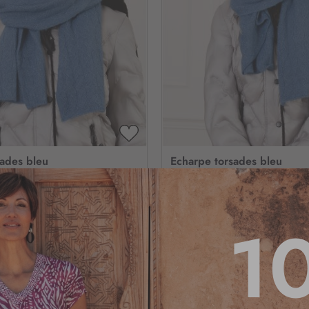
AJOUTER
À
sades bleu
Echarpe torsades bleu
MA
LISTE
D’ENVIE
4
/
5
-
1
avis
4
/
5
-
1
av
1
9
,95 €