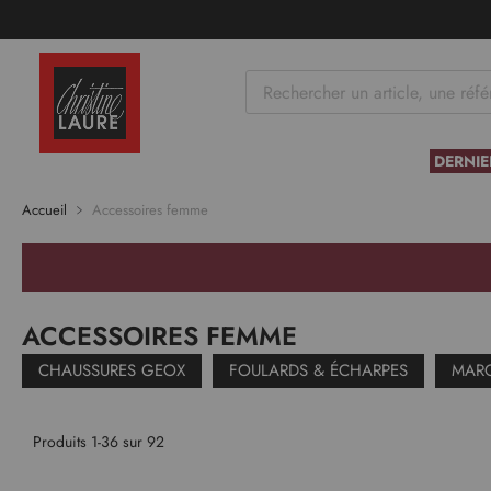
tenu
DERNIE
Accueil
Accessoires femme
ACCESSOIRES FEMME
CHAUSSURES GEOX
FOULARDS & ÉCHARPES
MARO
Produits
1
-
36
sur
92