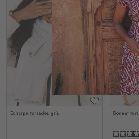
AJOUTER
À
Echarpe torsades gris
Bonnet tor
MA
LISTE
D’ENVIE