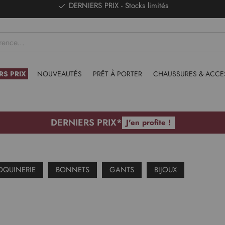
DERNIERS PRIX - Stocks limités
RS PRIX
NOUVEAUTÉS
PRÊT À PORTER
CHAUSSURES & ACCE
DERNIERS PRIX*
J'en profite !
QUINERIE
BONNETS
GANTS
BIJOUX