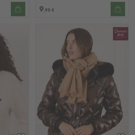
9
,95 €