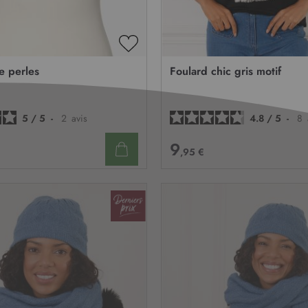
AJOUTER
À
ne perles
Foulard chic gris motif
MA
LISTE
D’ENVIE
5
/
5
-
2
avis
4.8
/
5
-
8
9
,95 €