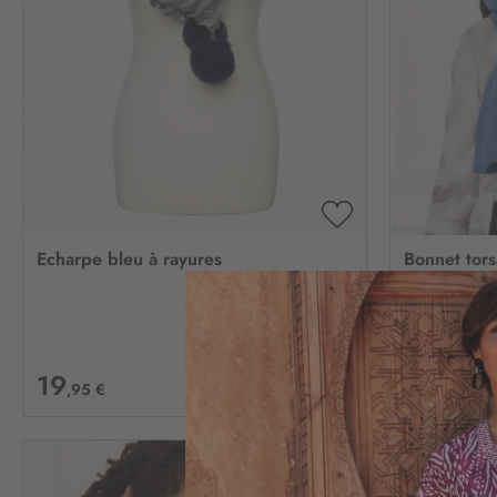
AJOUTER
À
Echarpe bleu à rayures
Bonnet tor
MA
LISTE
D’ENVIE
19
9
,95 €
,95 €