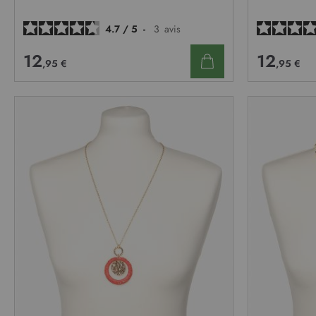
D’ENVIE
4.7
/
5
-
3
avis
12
12
,95 €
,95 €