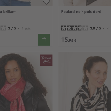
n
:
AJOUTER
À
 brillant
Foulard noir pois doré
MA
LISTE
D’ENVIE
3
/
5
-
1
avis
3.8
/
5
-
4
15
,95 €