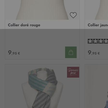
AJOUTER
À
Collier doré rouge
Collier jau
MA
LISTE
D’ENVIE
9
9
,95 €
,95 €