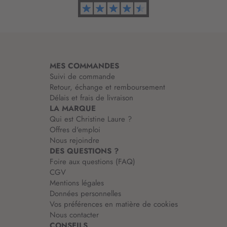
o
r
m
a
t
i
MES COMMANDES
o
Suivi de commande
n
Retour, échange et remboursement
:
Délais et frais de livraison
LA MARQUE
Qui est Christine Laure ?
Offres d'emploi
Nous rejoindre
DES QUESTIONS ?
Foire aux questions (FAQ)
CGV
Mentions légales
Données personnelles
Vos préférences en matière de cookies
Nous contacter
CONSEILS