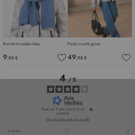
Bonnet torsades bleu
Parka courte grise
9
49
,95 €
,95 €
AJOUTER
AJO
À
À
MA
MA
4
LISTE
LIS
/
5
D’ENVIE
D’E
Basé sur
1
avis soumis à un
contrôle
Voir tous les avis sur ce site
5
étoiles
0