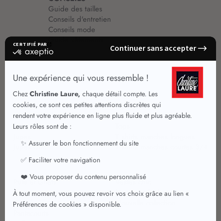
Guide des tailles
Conseils d'entretien
Conseils mode
Guide vêtements
Vêtements pour femmes
Jupes été
Vêtements de qualité
Chemisiers
Robes
Tops
Jupes
T shirts manches longues
Jupes chic
T shirts manches courtes 3/4
Pulls et Gilets
Vestes chic
Jeans
Manteaux Parkas
Pantalons
Nouvelle collection
Pantacourts