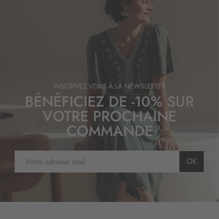
a
t
i
o
n
:
INSCRIVEZ-VOUS À LA NEWSLETTER
BÉNÉFICIEZ DE -10% SUR
VOTRE PROCHAINE
COMMANDE
I
OK
n
s
c
r
i
p