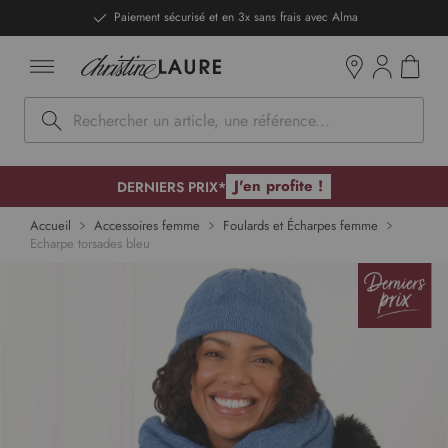
ntenu
DERNIERS PRIX - Stocks limités
Mon pan
Boutiques
Rechercher
J'en profite !
DERNIERS PRIX*
p to
Accueil
Accessoires femme
Foulards et Écharpes femme
Echarpe torsades bleu
 of
ges
lery