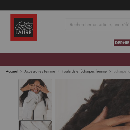
tenu
DERNIE
Skip to
the
end of
Accueil
Accessoires femme
Foulards et Écharpes femme
Echarpe to
the
images
gallery