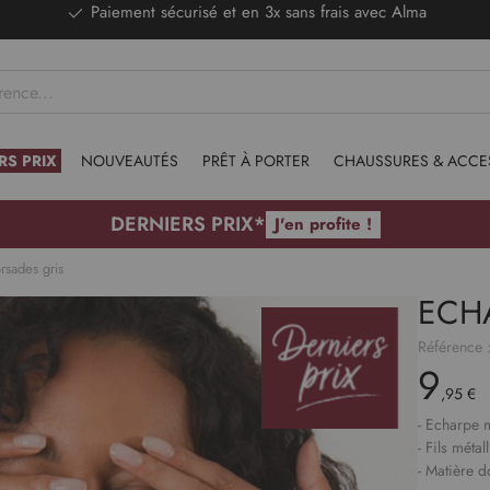
DERNIERS PRIX - Stocks limités
RS PRIX
NOUVEAUTÉS
PRÊT À PORTER
CHAUSSURES & ACCE
DERNIERS PRIX*
J'en profite !
rsades gris
ECH
Référence 
9
,95 €
- Echarpe m
- Fils métal
- Matière 