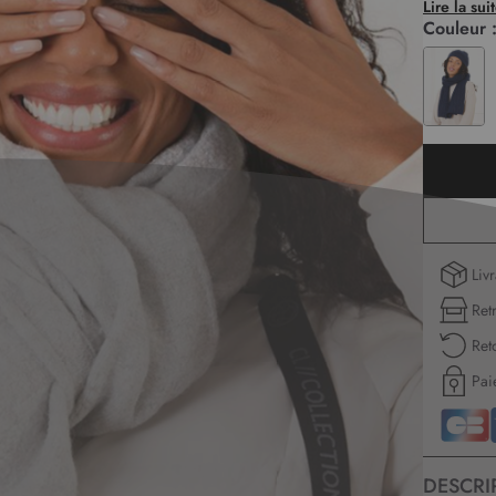
Lire la sui
Couleur 
Liv
Ret
Ret
Pai
DESCRI