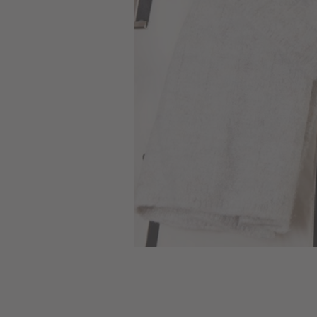
Skip to
the
beginning
of the
images
gallery