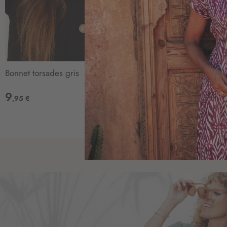
Bonnet torsades gris
Parka longue é
9
69
,95 €
,95 €
AJOUTER
À
MA
LISTE
D’ENVIE