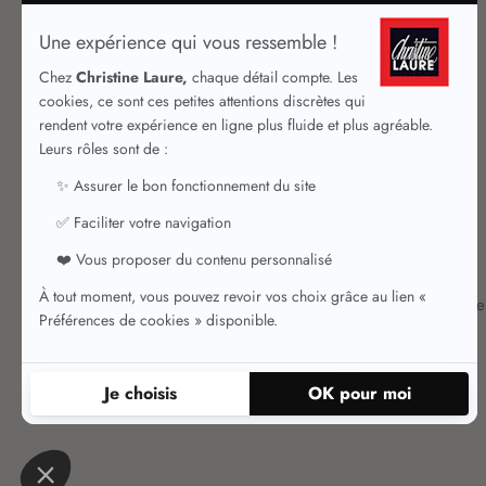
Retour, échange et remboursement
Délais et frais de livraison
Vêtements pour femme
Vêtements de qualité
Robes
Jupes
Jupes chic