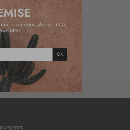
EMISE
mande en vous abonnant à
ewsletter
OK
NEWSLETTER