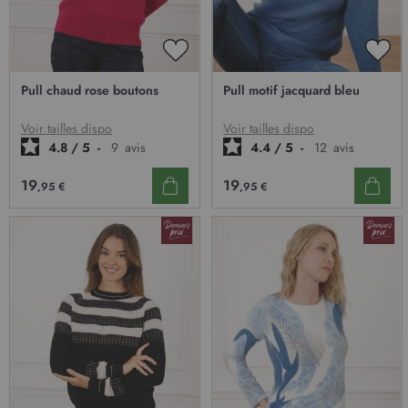
AJOUTER
AJO
À
À
Pull chaud rose boutons
Pull motif jacquard bleu
MA
MA
LISTE
LIST
D’ENVIE
D’E
Voir tailles dispo
Voir tailles dispo
4.8
/
5
-
9
avis
4.4
/
5
-
12
avis
19
19
,95 €
,95 €