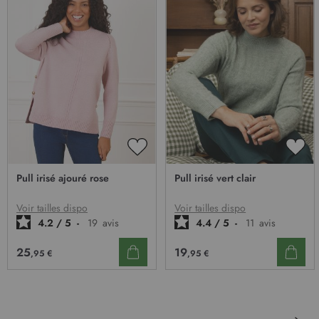
AJOUTER
AJO
À
À
Pull irisé ajouré rose
Pull irisé vert clair
MA
MA
LISTE
LIST
D’ENVIE
D’E
Voir tailles dispo
Voir tailles dispo
4.2
/
5
-
19
avis
4.4
/
5
-
11
avis
25
19
,95 €
,95 €
Pa
Sui
Page