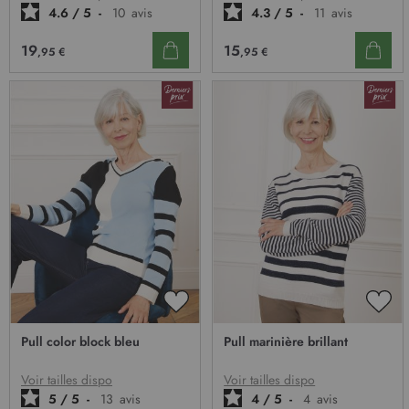
4.6
/
5
-
10
avis
4.3
/
5
-
11
avis
19
15
,95 €
,95 €
AJOUTER
AJO
À
À
Pull color block bleu
Pull marinière brillant
MA
MA
LISTE
LIST
D’ENVIE
D’E
Voir tailles dispo
Voir tailles dispo
5
/
5
-
13
avis
4
/
5
-
4
avis