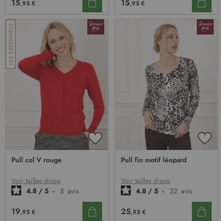
15
15
,95 €
,95 €
AJOUTER
AJO
À
À
Pull col V rouge
Pull fin motif léopard
MA
MA
LISTE
LIST
D’ENVIE
D’E
Voir tailles dispo
Voir tailles dispo
4.8
/
5
-
8
avis
4.8
/
5
-
22
avis
19
25
,95 €
,95 €