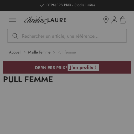
ntenu
DERNIERS PRIX - Stocks limités
Mon pan
Boutiques
Rechercher
Accueil
Maille femme
Pull femme
J'en profite !
DERNIERS PRIX*
PULL FEMME