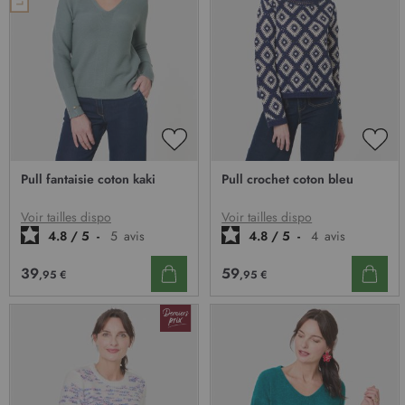
AJOUTER
AJO
À
À
Pull fantaisie coton kaki
Pull crochet coton bleu
MA
MA
LISTE
LIST
D’ENVIE
D’E
Voir tailles dispo
Voir tailles dispo
4.8
/
5
-
5
avis
4.8
/
5
-
4
avis
39
59
,95 €
,95 €