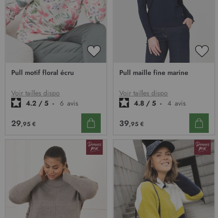
AJOUTER
AJO
À
À
Pull motif floral écru
Pull maille fine marine
MA
MA
LISTE
LIST
D’ENVIE
D’E
Voir tailles dispo
Voir tailles dispo
4.2
/
5
-
6
avis
4.8
/
5
-
4
avis
29
39
,95 €
,95 €