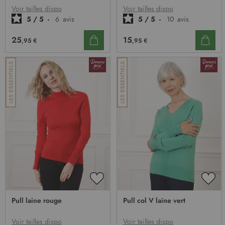
D’ENVIE
D’E
Voir tailles dispo
Voir tailles dispo
5
/
5
-
6
avis
5
/
5
-
10
avis
25
15
,95 €
,95 €
AJOUTER
AJO
À
À
Pull laine rouge
Pull col V laine vert
MA
MA
LISTE
LIST
D’ENVIE
D’E
Voir tailles dispo
Voir tailles dispo