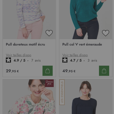
AJOUTER
AJO
À
À
Pull duveteux motif écru
Pull col V vert émeraude
MA
MA
LISTE
LIST
D’ENVIE
D’E
Voir tailles dispo
Voir tailles dispo
4.9
/
5
-
7
avis
4.7
/
5
-
3
avis
29
49
,95 €
,95 €