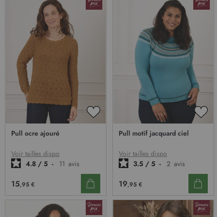
AJOUTER
AJO
À
À
Pull ocre ajouré
Pull motif jacquard ciel
MA
MA
LISTE
LIST
D’ENVIE
D’E
Voir tailles dispo
Voir tailles dispo
4.8
/
5
-
11
avis
3.5
/
5
-
2
avis
15
19
,95 €
,95 €