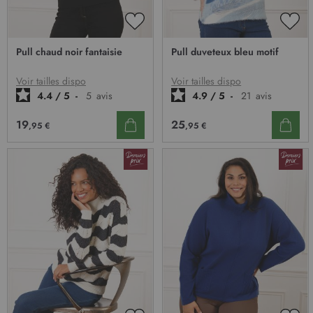
AJOUTER
AJO
À
À
Pull chaud noir fantaisie
Pull duveteux bleu motif
MA
MA
LISTE
LIST
D’ENVIE
D’E
Voir tailles dispo
Voir tailles dispo
4.4
/
5
-
5
avis
4.9
/
5
-
21
avis
19
25
,95 €
,95 €