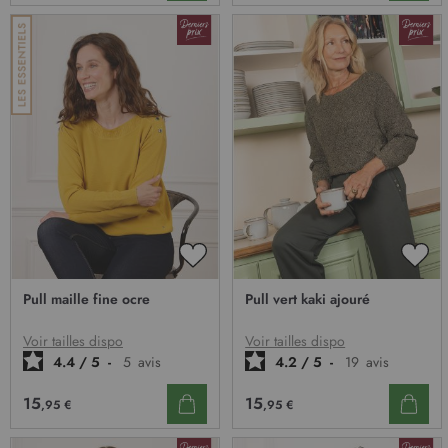
AJOUTER
AJO
À
À
Pull maille fine ocre
Pull vert kaki ajouré
MA
MA
LISTE
LIST
D’ENVIE
D’E
Voir tailles dispo
Voir tailles dispo
4.4
/
5
-
5
avis
4.2
/
5
-
19
avis
15
15
,95 €
,95 €