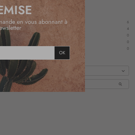
EMISE
mande en vous abonnant à
6
ewsletter
4
0
0
0
OK