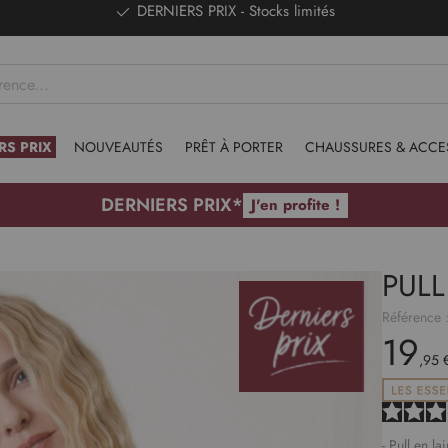
DERNIERS PRIX - Stocks limités
RS PRIX
NOUVEAUTÉS
PRÊT À PORTER
CHAUSSURES & ACCE
DERNIERS PRIX*
J'en profite !
PULL
Référence 
19
,95 
- Pull en l