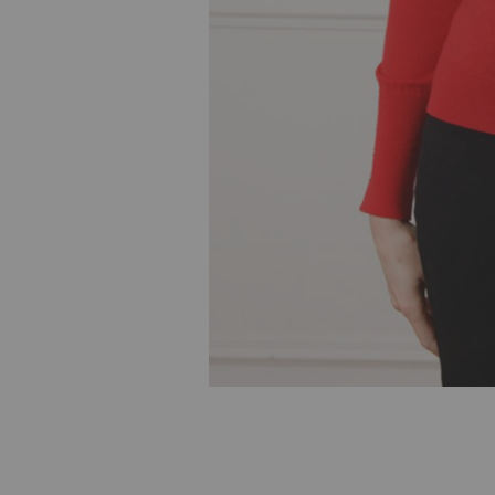
Skip to
the
beginning
of the
images
gallery