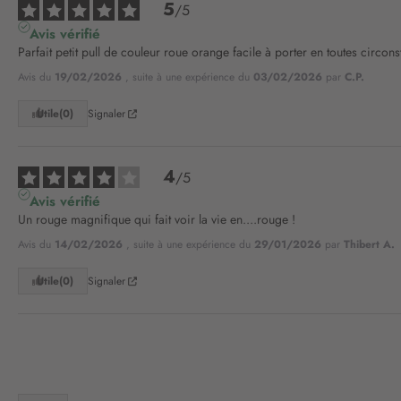
5
/
5
Avis vérifié
Parfait petit pull de couleur roue orange facile à porter en toutes circon
Avis du
19/02/2026
, suite à une expérience du
03/02/2026
par
C.P.
Utile
(0)
Signaler
4
/
5
Avis vérifié
Un rouge magnifique qui fait voir la vie en....rouge !
Avis du
14/02/2026
, suite à une expérience du
29/01/2026
par
Thibert A.
Utile
(0)
Signaler