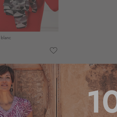
 blanc
AJOUTER
À
MA
LISTE
D’ENVIE
1
4.6
/
5
Basé sur
10
avis soumis à un