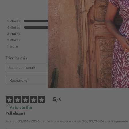
5
étoiles
4
étoiles
3
étoiles
2
étoiles
1
étoile
Trier les avis
5
/
5
Avis vérifié
Pull élégant
Avis du
03/04/2026
, suite à une expérience du
20/03/2026
par
Raymonde