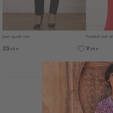
Jean ajusté noir
Foulard noir et
25
9
,95 €
,95 €
AJOUTER
À
MA
LISTE
D’ENVIE