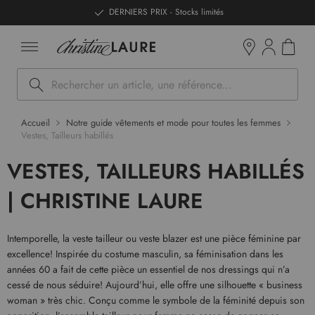
ntenu
DERNIERS PRIX - Stocks limités
Mon pan
Boutiques
Rechercher
Accueil
Notre guide vêtements et mode pour toutes les femmes
Vestes, Tailleurs habillés
VESTES, TAILLEURS HABILLÉS
| CHRISTINE LAURE
Intemporelle, la veste tailleur ou veste blazer est une pièce féminine par
excellence! Inspirée du costume masculin, sa féminisation dans les
années 60 a fait de cette pièce un essentiel de nos dressings qui n’a
cessé de nous séduire! Aujourd’hui, elle offre une silhouette « business
woman » très chic. Conçu comme le symbole de la féminité depuis son