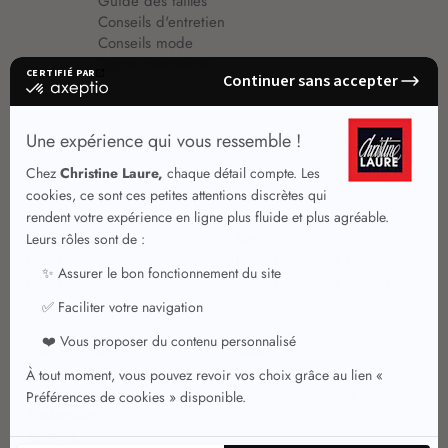
Guide des tailles
Conseils d'entretien
Conseils mode
Guide vêtements
Vêtements pour femmes
Jupes été
Vêtements de qualité
Chemisiers
Robes
Tops
Jupes
T shirts manches longues
Jupes chic
T shirts manches courtes 3/4
Pulls et Gilets
Vestes chic
Jeans
Manteaux Parkas
Pantalons
Nouvelle collection
Pantacourts
Tailleurs