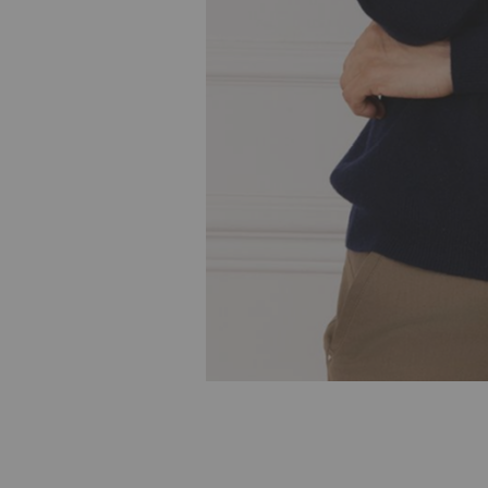
Skip to
the
beginning
of the
images
gallery