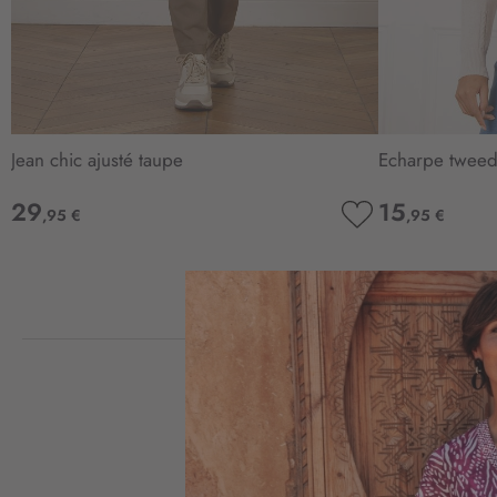
Jean chic ajusté taupe
Echarpe tweed
29
15
,95 €
,95 €
AJOUTER
À
MA
LISTE
D’ENVIE