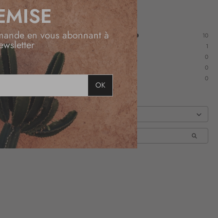
EMISE
mande en vous abonnant à
10
ewsletter
1
0
0
0
OK