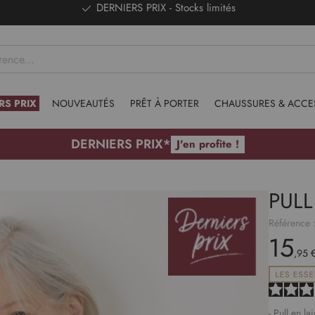
DERNIERS PRIX - Stocks limités
RS PRIX
NOUVEAUTÉS
PRÊT À PORTER
CHAUSSURES & ACCE
DERNIERS PRIX*
J'en profite !
PULL
Référence 
15
,95 
- Pull en la