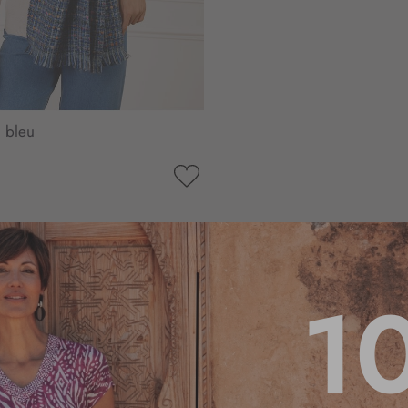
 bleu
AJOUTER
À
MA
LISTE
D’ENVIE
1
4.9
/
5
Basé sur
11
avis soumis à un