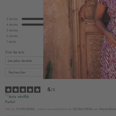
5
étoiles
4
étoiles
3
étoiles
2
étoiles
1
étoile
Trier les avis
5
/
5
Avis vérifié
Parfait
Avis du
11/07/2026
, suite à une expérience du
25/06/2026
par
Marie-thérè