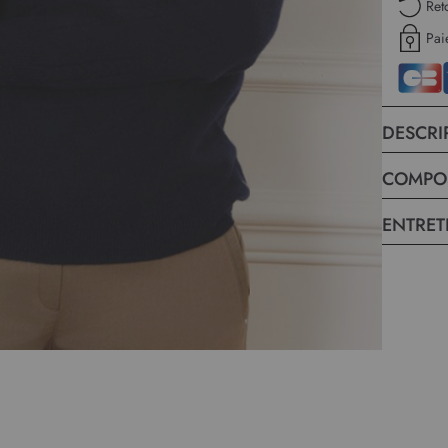
Ret
Pai
DESCRI
COMPO
ENTRET