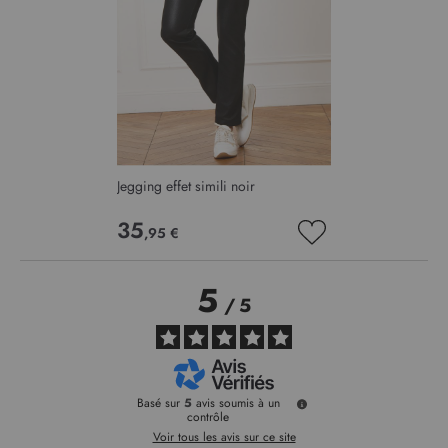
Jegging effet simili noir
35
,95 €
AJOUTER
À
MA
5
LISTE
/
5
D’ENVIE
Basé sur
5
avis soumis à un
contrôle
Voir tous les avis sur ce site