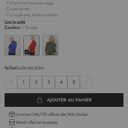
- Pull en tricot fantaisie rouge
- Coupe droite
- Col roulé avec boutons stylisés
- Manches longues
Lire la suite
- Maille douce et épaisse
Couleur :
Rouge
- Akila mesure 1,75m et porte une taille 1
Longueur :
56 cm pour la première taille.
Tailles
Guide des tailles
0
1
2
3
4
5
6
AJOUTER AU PANIER
Livraison 24h/72h offerte dès 50€ d'achat
Retrait offert en boutique