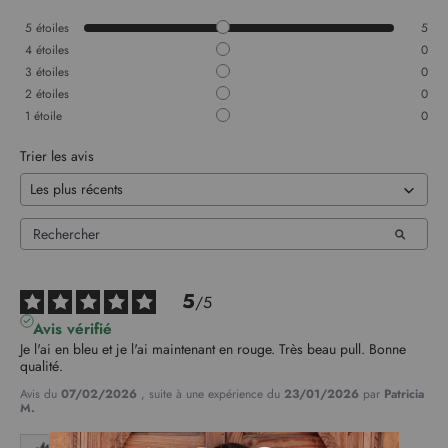
5
étoiles
5
4
étoiles
0
3
étoiles
0
2
étoiles
0
1
étoile
0
Trier les avis
5
/
5
Avis vérifié
Je l'ai en bleu et je l'ai maintenant en rouge. Très beau pull. Bonne 
qualité.
Avis du
07/02/2026
, suite à une expérience du
23/01/2026
par
Patricia
M.