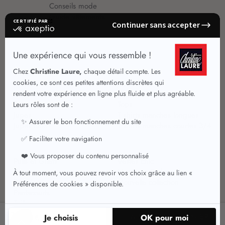
Conseils mode
Guide vêtements
Vêtements pour femmes
Jupes été
Vêtements de qualité
Chemisiers
Robes
Tops
Jupes
T shirts manches longues
Jupes chic
T shirts manches courtes 3/4
Pulls et Gilets
Vestes chic
Jeans
Manteaux Parkas
Pantalons
Nouvelle collection
Pantacourts
Tailleurs
19
AJOUTER AU PANIER
,95 €