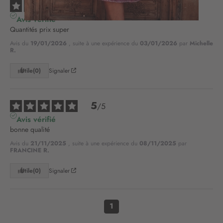
5
/
5
à
n
Avis vérifié
o
Quantités prix super
t
Avis du
19/01/2026
, suite à une expérience du
03/01/2026
par
Michelle
r
R.
e
l
Utile
(0)
Signaler
e
t
t
5
/
5
r
Avis vérifié
e
bonne qualité
d
’
Avis du
21/11/2025
, suite à une expérience du
08/11/2025
par
FRANCINE R.
i
n
Utile
(0)
Signaler
f
o
r
m
1
a