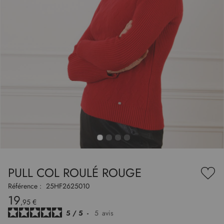
to
nning
e
PULL COL ROULÉ ROUGE
es
Ajou
ry
à
Référence :
25HF2625010
ma
19
liste
,95 €
d’en
5
/
5
-
5
avis