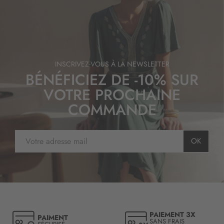
INSCRIVEZ-VOUS À LA NEWSLETTER
BÉNÉFICIEZ DE -10% SUR
VOTRE PROCHAINE
COMMANDE
I
OK
n
s
c
r
i
p
t
PAIEMENT 3X
PAIMENT
i
SANS FRAIS