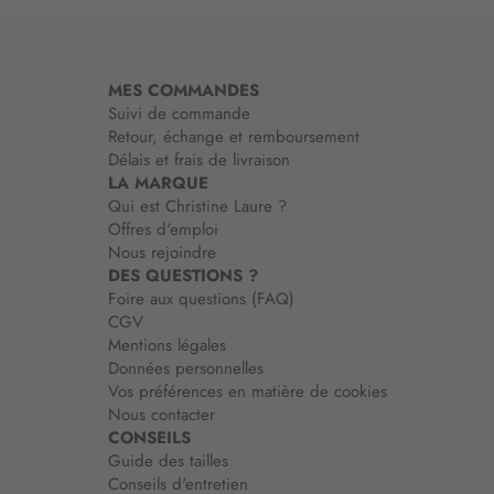
m
a
t
i
MES COMMANDES
o
Suivi de commande
n
Retour, échange et remboursement
:
Délais et frais de livraison
LA MARQUE
Qui est Christine Laure ?
Offres d'emploi
Nous rejoindre
DES QUESTIONS ?
Foire aux questions (FAQ)
CGV
Mentions légales
Données personnelles
Vos préférences en matière de cookies
Nous contacter
CONSEILS
Guide des tailles
Conseils d'entretien