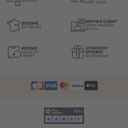
SÉCURISÉ
AVEC ALMA
o
n
à
n
SERVICE CLIENT
DESSINÉ
LUNDI-VENDREDI
o
EN FRANCE
9H-17H
t
r
e
LIVRAISON
RETOUR
l
OFFERTE
FACILE ET
OFFERT
EN BOUTIQUE
e
t
t
r
e
d
’
i
n
f
o
r