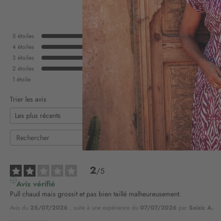
5
étoiles
4
étoiles
3
étoiles
2
étoiles
1
étoile
Trier les avis
2
/
5
Avis vérifié
Pull chaud mais grossit et pas bien taillé malheureusement.
Avis du
25/07/2026
, suite à une expérience du
07/07/2026
par
Soizic A.