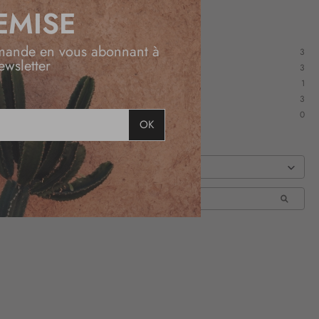
EMISE
mande en vous abonnant à
3
ewsletter
3
1
3
0
OK