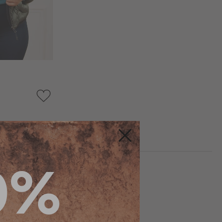
AJOUTER
À
MA
LISTE
D’ENVIE
Fermer
0%