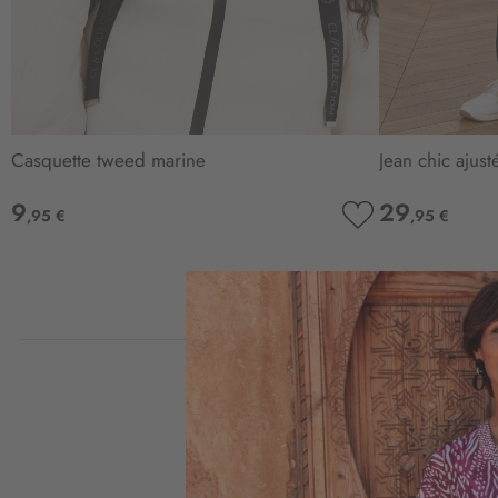
Casquette tweed marine
Jean chic ajust
9
29
,95 €
,95 €
AJOUTER
À
MA
LISTE
D’ENVIE