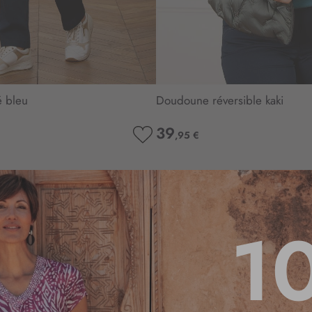
é bleu
Doudoune réversible kaki
39
,95 €
AJOUTER
À
MA
LISTE
D’ENVIE
1
3.6
/
5
Basé sur
10
avis soumis à un