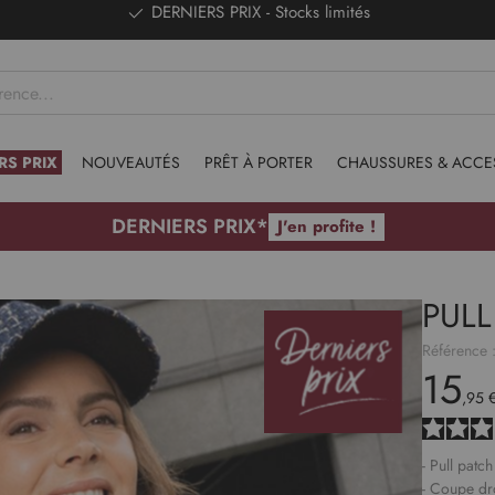
DERNIERS PRIX - Stocks limités
RS PRIX
NOUVEAUTÉS
PRÊT À PORTER
CHAUSSURES & ACCE
DERNIERS PRIX*
J'en profite !
PULL
Référence 
15
,95 
- Pull patc
- Coupe dr