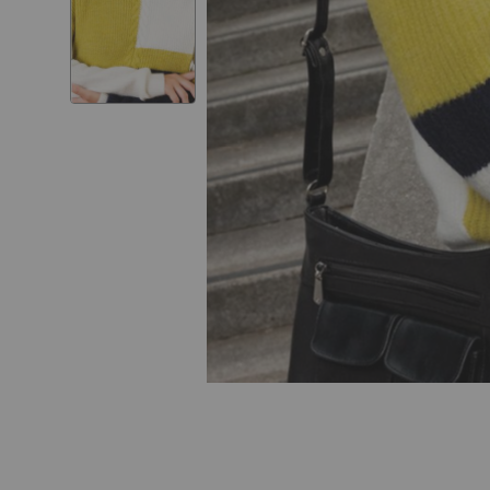
Skip to
the
beginning
of the
images
gallery