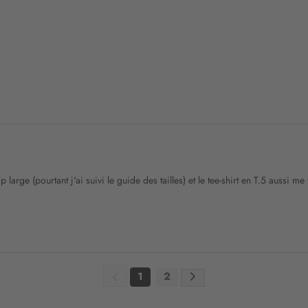
n
:
large (pourtant j'ai suivi le guide des tailles) et le tee-shirt en T.5 aussi me
1
2