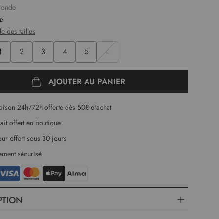
 ronde
longues
te
rsade sur le milieu devant
e des tailles
elleuse et chaude
sure 1,78m et porte une taille 1
1
2
3
4
5
6
gueur :
62 cm pour la première taille.
AJOUTER AU PANIER
raison 24h/72h offerte dès 50€ d'achat
rait offert en boutique
our offert sous 30 jours
ement sécurisé
PTION