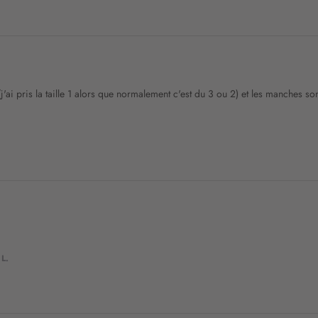
t
r
e
l
e
t
'ai pris la taille 1 alors que normalement c'est du 3 ou 2) et les manches sont
t
r
e
d
’
i
n
f
o
r
m
a
L.
t
i
o