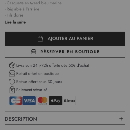
- Casquette en tweed bleu marine
- Réglable à l'arrière
- Fils dorés
Lire la suite
Découvrez l'élégance subtile de la casquette en tweed bleu marine
AJOUTER AU PANIER
signée Christine Laure. Confectionnée avec soin, cette pièce raffinée
se distingue par son matériau en tweed de haute qualité. Le bleu
marine, intemporel et élégant, constitue un choix parfait pour
RÉSERVER EN BOUTIQUE
rehausser vos tenues tout en offrant une touche de caractère. Les fils
dorés entrelacés dans le tissu ajoutent une note délicate, faisant de
Livraison 24h/72h offerte dès 50€ d'achat
cette casquette un accessoire qui ne passe pas inaperçu, que ce soit
Retrait offert en boutique
lors d'une promenade en ville ou d'un événement décontracté. Sa
Retour offert sous 30 jours
conception réglable à l'arrière permet une adaptation confortable
pour toutes, garantissant un maintien optimal tout au long de la
Paiement sécurisé
journée. Associable à des vêtements variés, elle s'intégre aisément à
différents styles, du chic décontracté au plus haut de gamme.
DESCRIPTION