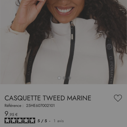
to
nning
e
CASQUETTE TWEED MARINE
es
Ajou
ry
à
Référence :
25HE607002101
ma
9
liste
,95 €
d’en
5
/
5
-
1
avis