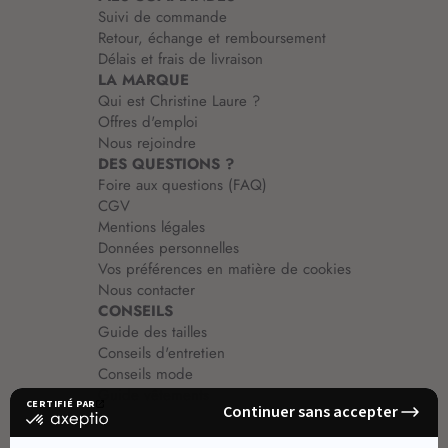
o
Suivi de commande
n
Retour, échange et remboursement
:
Délais et frais de livraison
LA MARQUE
Qui est Christine Laure ?
Offres d'emploi
Nous rejoindre
DES QUESTIONS ?
Foire aux questions (FAQ)
CGV
Mentions légales
Données personnelles
Vos préférences en matière de cookies
Nous contacter
CONSEILS
Guide des tailles
Conseils d'entretien
Conseils mode
Guide vêtements