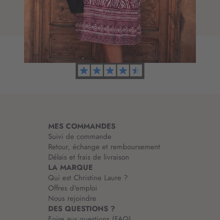
e
t
d
i
’
o
i
n
n
à
f
n
o
o
r
t
m
r
a
e
t
l
i
e
MES COMMANDES
o
t
Suivi de commande
n
t
Retour, échange et remboursement
:
r
Délais et frais de livraison
e
LA MARQUE
d
Qui est Christine Laure ?
’
Offres d'emploi
i
Nous rejoindre
n
DES QUESTIONS ?
f
Foire aux questions (FAQ)