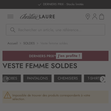
ntenu
DERNIERS PRIX - Stocks limités
Mon pan
Boutiques
Rechercher
Accueil
SOLDES
Veste femme soldes
J'en profite !
DERNIERS PRIX*
VESTE FEMME SOLDES
ROBES
PANTALONS
CHEMISIERS
T-SHIRTS
Impossible de trouver des produits correspondants à votre
sélection.