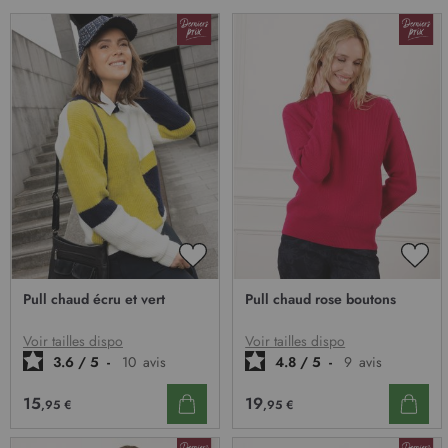
AJOUTER
AJO
À
À
Pull chaud écru et vert
Pull chaud rose boutons
MA
MA
LISTE
LIST
D’ENVIE
D’E
Voir tailles dispo
Voir tailles dispo
3.6
/
5
-
10
avis
4.8
/
5
-
9
avis
15
19
,95 €
,95 €