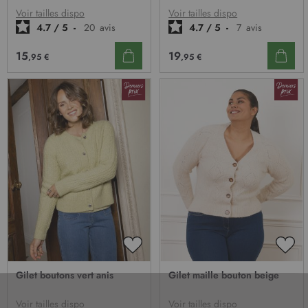
D’ENVIE
D’E
Voir tailles dispo
Voir tailles dispo
4.7
/
5
-
20
avis
4.7
/
5
-
7
avis
15
19
,95 €
,95 €
AJOUTER
AJO
À
À
Gilet boutons vert anis
Gilet maille bouton beige
MA
MA
LISTE
LIST
D’ENVIE
D’E
Voir tailles dispo
Voir tailles dispo