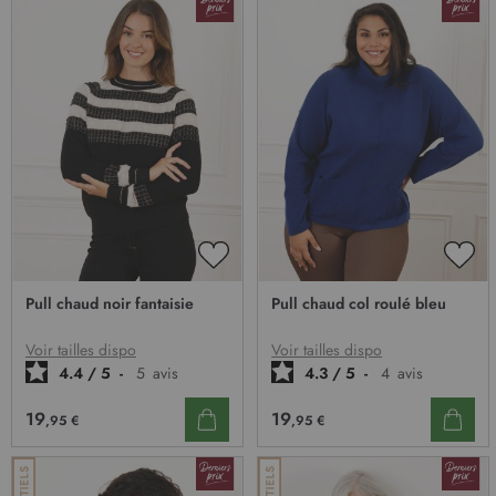
AJOUTER
AJO
À
À
Pull chaud noir fantaisie
Pull chaud col roulé bleu
MA
MA
LISTE
LIST
D’ENVIE
D’E
Voir tailles dispo
Voir tailles dispo
4.4
/
5
-
5
avis
4.3
/
5
-
4
avis
19
19
,95 €
,95 €