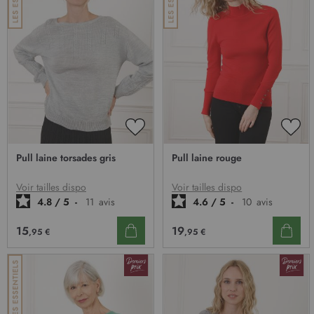
AJOUTER
AJO
À
À
Pull laine torsades gris
Pull laine rouge
MA
MA
LISTE
LIST
D’ENVIE
D’E
Voir tailles dispo
Voir tailles dispo
4.8
/
5
-
11
avis
4.6
/
5
-
10
avis
15
19
,95 €
,95 €