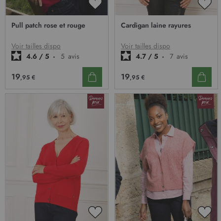
AJOUTER
AJO
À
À
Pull patch rose et rouge
Cardigan laine rayures
MA
MA
LISTE
LIST
D’ENVIE
D’E
Voir tailles dispo
Voir tailles dispo
4.6
/
5
-
5
avis
4.7
/
5
-
7
avis
19
19
,95 €
,95 €