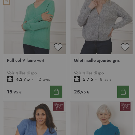
AJOUTER
AJO
À
À
Pull col V laine vert
Gilet maille ajourée gris
MA
MA
LISTE
LIST
D’ENVIE
D’E
Voir tailles dispo
Voir tailles dispo
4.3
/
5
-
12
avis
5
/
5
-
8
avis
15
25
,95 €
,95 €