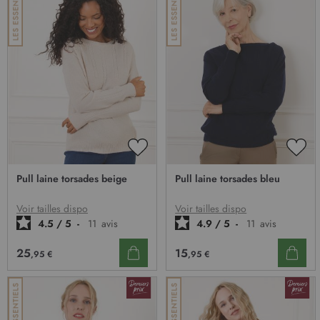
AJOUTER
AJO
À
À
Pull laine torsades beige
Pull laine torsades bleu
MA
MA
LISTE
LIST
D’ENVIE
D’E
Voir tailles dispo
Voir tailles dispo
4.5
/
5
-
11
avis
4.9
/
5
-
11
avis
25
15
,95 €
,95 €