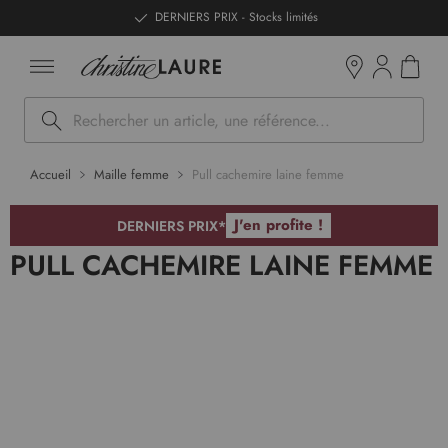
ntenu
DERNIERS PRIX - Stocks limités
Mon pan
Boutiques
Rechercher
Accueil
Maille femme
Pull cachemire laine femme
J'en profite !
DERNIERS PRIX*
PULL CACHEMIRE LAINE FEMME