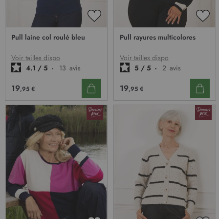
AJOUTER
AJO
À
À
Pull laine col roulé bleu
Pull rayures multicolores
MA
MA
LISTE
LIST
D’ENVIE
D’E
Voir tailles dispo
Voir tailles dispo
4.1
/
5
-
13
avis
5
/
5
-
2
avis
19
19
,95 €
,95 €