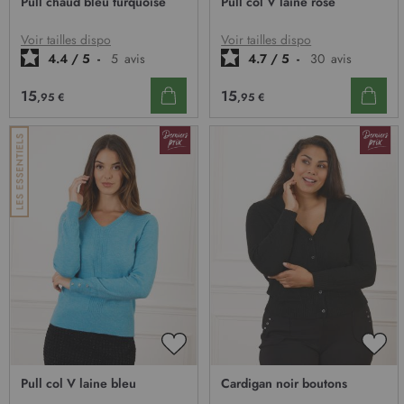
Pull chaud bleu turquoise
Pull col V laine rose
MA
MA
LISTE
LIST
D’ENVIE
D’E
Voir tailles dispo
Voir tailles dispo
4.4
/
5
-
5
avis
4.7
/
5
-
30
avis
15
15
,95 €
,95 €
AJOUTER
AJO
À
À
Pull col V laine bleu
Cardigan noir boutons
MA
MA
LISTE
LIST