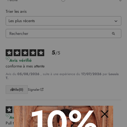
1
étoile
0
Trier les avis
5
/
5
Avis vérifié
conforme à mes attente
Avis du
05/08/2026
, suite à une expérience du
17/07/2026
par
Louuis
T.
Utile
(0)
Signaler
10%
5
/
5
Avis vérifié
Pull très doux
Fermer