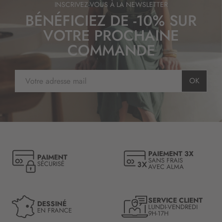
INSCRIVEZ-VOUS À LA NEWSLETTER
BÉNÉFICIEZ DE -10% SUR
VOTRE PROCHAINE
COMMANDE
I
OK
n
s
c
r
i
p
t
PAIEMENT 3X
PAIMENT
i
SANS FRAIS
SÉCURISÉ
AVEC ALMA
o
n
à
n
SERVICE CLIENT
DESSINÉ
LUNDI-VENDREDI
o
EN FRANCE
9H-17H
t