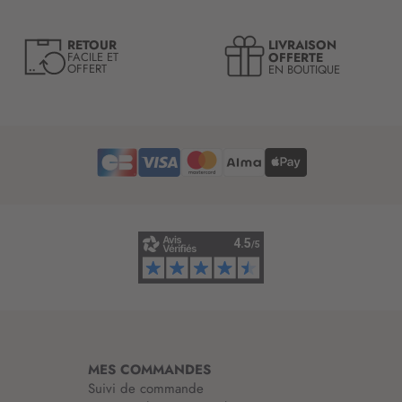
r
e
LIVRAISON
RETOUR
l
OFFERTE
FACILE ET
OFFERT
EN BOUTIQUE
e
t
t
r
e
d
’
i
n
f
o
r
m
a
t
i
MES COMMANDES
o
Suivi de commande
n