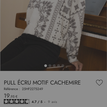
to
nning
e
PULL ÉCRU MOTIF CACHEMIRE
es
Ajou
ry
à
Référence :
25HF2275249
ma
19
liste
,95 €
d’en
4.7
/
5
-
9
avis