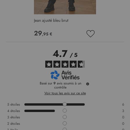
Jean ajusté bleu brut
29
,95 €
AJOUTER
À
MA
4.7
LISTE
/
5
D’ENVIE
Basé sur
9
avis soumis à un
contrôle
Voir tous les avis sur ce site
5
étoiles
6
4
étoiles
3
3
étoiles
0
2
étoiles
0