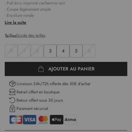
- Pull écru imprimé cachemire noir
- Coupe légèrement ample
- Encolure ronde
- Manches longues
Lire la suite
- Maille douce et chaude
- Olivia mesure 1,78m et porte une taille 1
Tailles
Guide des tailles
Longueur :
58 cm pour la première taille.
0
1
2
3
4
5
6
AJOUTER AU PANIER
Livraison 24h/72h offerte dès 50€ d'achat
Retrait offert en boutique
Retour offert sous 30 jours
Paiement sécurisé