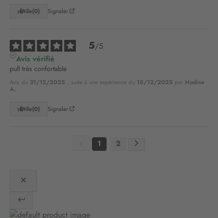
t
Utile
(0)
Signaler
r
e
l
5
/
5
e
Avis vérifié
t
pull très confortable
t
r
Avis du
31/12/2025
, suite à une expérience du
15/12/2025
par
Nadine
e
A.
d
Utile
(0)
Signaler
’
i
n
f
1
2
o
r
m
a
t
i
o